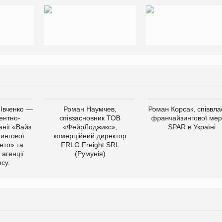
 Івченко —
Роман Наумчев,
Роман Корсак, співвла
ентно-
співзасновник ТОВ
франчайзингової мер
нії «Вайз
«ФейрЛоджикс»,
SPAR в Україні
тингової
комерційний директор
ето» та
FRLG Freight SRL
 агенції
(Румунія)
cy.