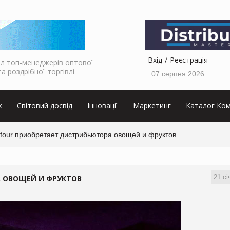
Вхід
Реєстрація
л топ-менеджерів оптової
та роздрібної торгівлі
07 серпня 2026
к
Світовий досвід
Інновації
Маркетинг
Каталог Ком
efour приобретает дистрибьютора овощей и фруктов
21 сі
 ОВОЩЕЙ И ФРУКТОВ