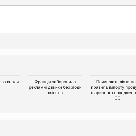
oss впали
Франція заборонила
Починають діяти но
рекламні дзвінки без згоди
правила імпорту проду
клієнтів
тваринного походженн
ЄС