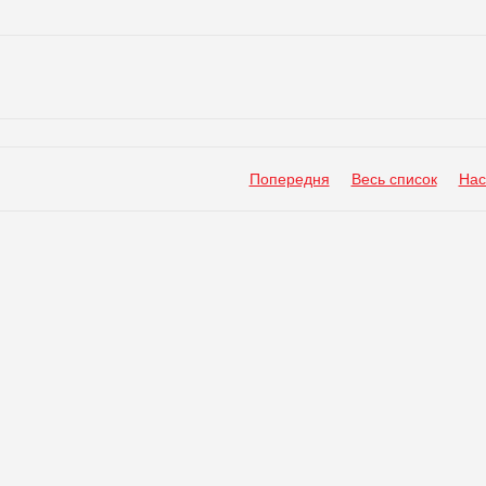
Попередня
Весь список
Нас