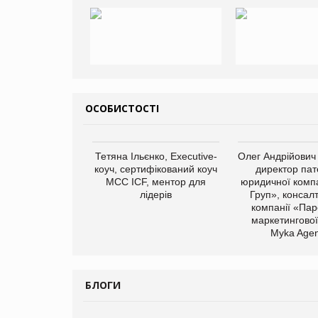
ОСОБИСТОСТІ
Тетяна Ільєнко, Executive-
Олег Андрійович
коуч, сертифікований коуч
директор пат
МСС ICF, ментор для
юридичної компа
лідерів
Груп», консал
компанії «Пар
маркетингової
Myka Agen
БЛОГИ