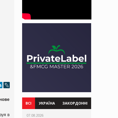
нове
ВСІ
УКРАЇНА
ЗАКОРДОННІ
зуя в
07.08.2026
07.08.2026
07.08.2026