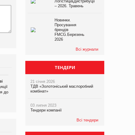
Логістиці&Дистрибуції
– 2026. Травень
Новинки.
Просування
брендів
FMCG.Березень
2026
Всі журнали
ТЕНДЕРИ
ві
Аргентина повертається з
ФАО прогнозує зростання
21 січня 2026
кції
продуктами птахівництва
світових цін на
ТДВ «Золотоніський маслоробний
комбінат»
я до
на європейський ринок
продовольство
03 липня 2023
Тендери компанії
Всі тендери