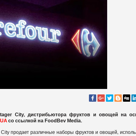
otager City, дистрибьютора фруктов и овощей на ос
UA
со ссылкой на FoodBev Media.
City продает различные наборы фруктов и овощей, исполь