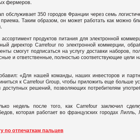
ных фермеров.
ртап обслуживает 350 городов Франции через семь логистич
 приема. Таким образом, он может работать как можно бл
.
 ассортимент продуктов питания для электронной коммерц
ный директор Carrefour по электронной коммерции, обра
нты смогут подписаться на услугу доставки наборов, по
усные и ответственные, полностью соответствующие цели 
добавил: «Для нашей команды, наших инвесторов и парт
ниться к Carrefour Group, чтобы приложить еще больше у
и доступных решений, позволяющих потребителям употре
ько недель после того, как Carrefour заключил сдел
едов, которая работает во французских городах Лилль, 
ту по отпечаткам пальцев