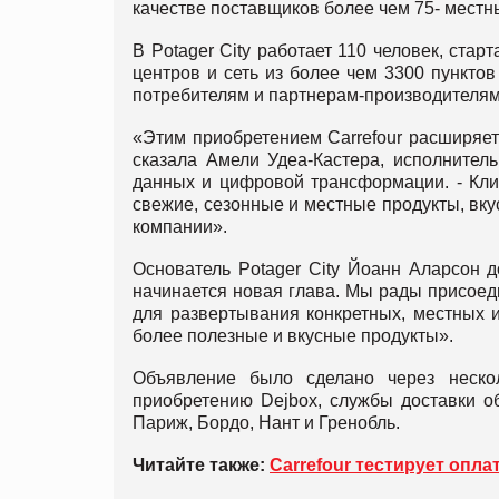
качестве поставщиков более чем 75- мест
В Potager City работает 110 человек, ста
центров и сеть из более чем 3300 пунктов
потребителям и партнерам-производителям
«Этим приобретением Carrefour расширяет
сказала Амели Удеа-Кастера, исполнитель
данных и цифровой трансформации. - Клие
свежие, сезонные и местные продукты, вк
компании».
Основатель Potager City Йоанн Аларсон 
начинается новая глава. Мы рады присоеди
для развертывания конкретных, местных 
более полезные и вкусные продукты».
Объявление было сделано через нескол
приобретению Dejbox, службы доставки об
Париж, Бордо, Нант и Гренобль.
Читайте также:
Carrefour тестирует опла