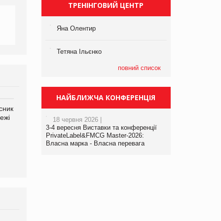
ТРЕНІНГОВИЙ ЦЕНТР
Яна Олентир
Тетяна Ільєнко
повний список
НАЙБЛИЖЧА КОНФЕРЕНЦІЯ
сник
Олексій Логачов-Михайлов
Яна Сараніна, директор
ежі
Файно маркет Директор
компанії «УкраМарин»
18 червня 2026 |
департаменту з
3-4 вересня Виставки та конференції
виробництва
PrivateLabel&FMCG Master-2026:
Власна марка - Власна перевага