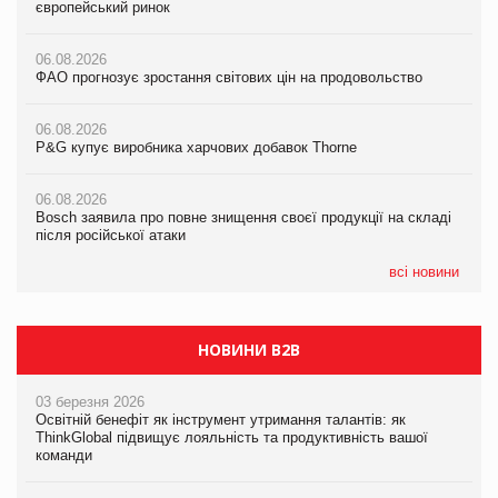
європейський ринок
європейський ринок
європейський ринок
06.08.2026
06.08.2026
06.08.2026
ФАО прогнозує зростання світових цін на продовольство
ФАО прогнозує зростання світових цін на продовольство
ФАО прогнозує зростання світових цін на продовольство
06.08.2026
06.08.2026
06.08.2026
P&G купує виробника харчових добавок Thorne
P&G купує виробника харчових добавок Thorne
P&G купує виробника харчових добавок Thorne
06.08.2026
06.08.2026
06.08.2026
Bosch заявила про повне знищення своєї продукції на складі
Bosch заявила про повне знищення своєї продукції на складі
Bosch заявила про повне знищення своєї продукції на складі
після російської атаки
після російської атаки
після російської атаки
всі новини
НОВИНИ B2B
03 березня 2026
Освітній бенефіт як інструмент утримання талантів: як
ThinkGlobal підвищує лояльність та продуктивність вашої
команди