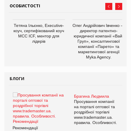
ОСОБИСТОСТІ
,
Тетяна Ільєнко, Executive-
Олег Андрійович Івченко —
ОВ
коуч, сертифікований коуч
директор патентно-
МСС ICF, ментор для
юридичної компанії «Вайз
лідерів
Груп», консалтингової
компанії «Парето» та
маркетингової агенції
Myka Agency.
БЛОГИ
Брагина Людмила
Просування компанії
на порталі оптової та
роздрібної торгівлі
www.trademaster.ua.
правила. Особливості.
Рекомендації
Ре