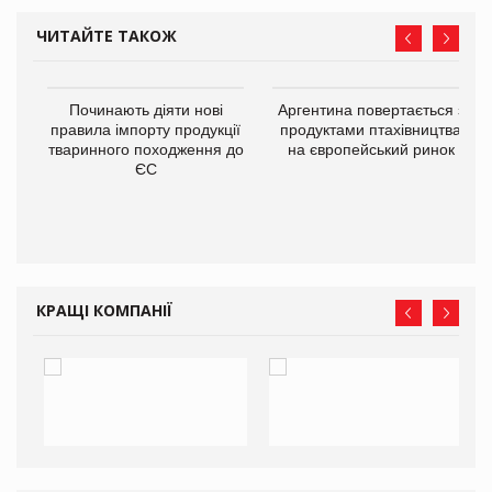
ЧИТАЙТЕ ТАКОЖ
в
Починають діяти нові
Аргентина повертається з
правила імпорту продукції
продуктами птахівництва
тваринного походження до
на європейський ринок
О:
ЄС
КРАЩІ КОМПАНІЇ