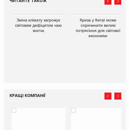
ЧИТАЙТЕ ТАКОЖ
Зміна клімату загрожує
Криза у Китаї може
світовим дефіцитом чаю
спричинити великі
матча
потрясіння для світової
економіки
ne
КРАЩІ КОМПАНІЇ