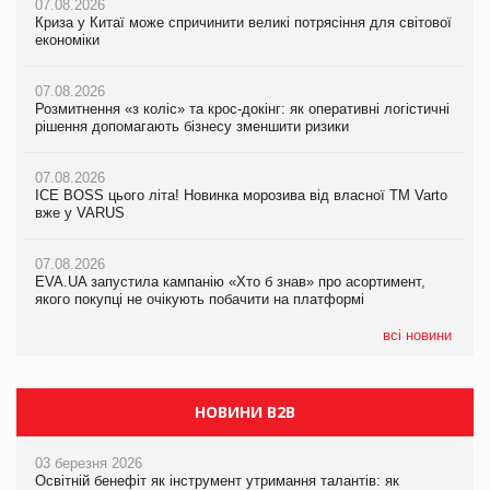
07.08.2026
07.08.2026
07.08.2026
Криза у Китаї може спричинити великі потрясіння для світової
Криза у Китаї може спричинити великі потрясіння для світової
Криза у Китаї може спричинити великі потрясіння для світової
економіки
економіки
економіки
07.08.2026
07.08.2026
07.08.2026
Розмитнення «з коліс» та крос-докінг: як оперативні логістичні
Розмитнення «з коліс» та крос-докінг: як оперативні логістичні
Kraft Heinz скоротила збиток у першому півріччі
рішення допомагають бізнесу зменшити ризики
рішення допомагають бізнесу зменшити ризики
07.08.2026
07.08.2026
07.08.2026
Продажі Hugo Boss впали на 9%
ICE BOSS цього літа! Новинка морозива від власної ТМ Varto
ICE BOSS цього літа! Новинка морозива від власної ТМ Varto
вже у VARUS
вже у VARUS
07.08.2026
Франція заборонила рекламні дзвінки без згоди клієнтів
07.08.2026
07.08.2026
EVA.UA запустила кампанію «Хто б знав» про асортимент,
EVA.UA запустила кампанію «Хто б знав» про асортимент,
якого покупці не очікують побачити на платформі
якого покупці не очікують побачити на платформі
всі новини
НОВИНИ B2B
03 березня 2026
Освітній бенефіт як інструмент утримання талантів: як