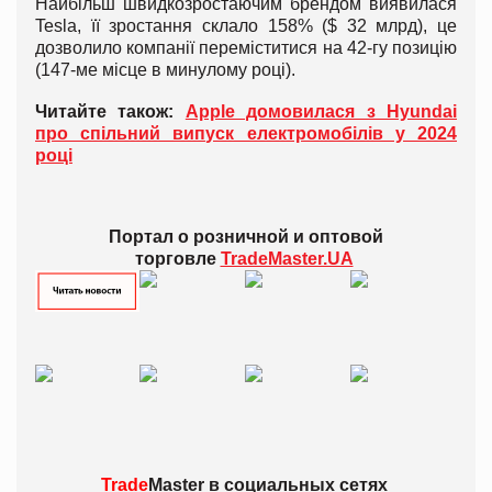
Найбільш швидкозростаючим брендом виявилася
Tesla, її зростання склало 158% ($ 32 млрд), це
дозволило компанії переміститися на 42-гу позицію
(147-ме місце в минулому році).
Читайте також:
Apple домовилася з Hyundai
про спільний випуск електромобілів у 2024
році
Портал о розничной и оптовой
торговле
TradeMaster.UA
Trade
Master в
социальных сетях