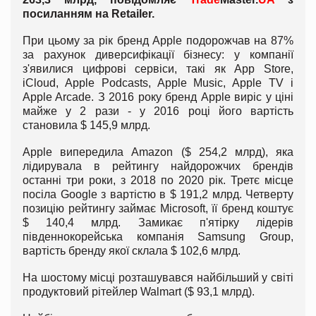
посиланням на Retailer.
При цьому за рік бренд Apple подорожчав на 87%
за рахунок диверсифікації бізнесу: у компанії
з'явилися цифрові сервіси, такі як App Store,
iCloud, Apple Podcasts, Apple Music, Apple TV і
Apple Arcade. З 2016 року бренд Apple виріс у ціні
майже у 2 рази - у 2016 році його вартість
становила $ 145,9 млрд.
Apple випередила Amazon ($ 254,2 млрд), яка
лідирувала в рейтингу найдорожчих брендів
останні три роки, з 2018 по 2020 рік. Третє місце
посіла Google з вартістю в $ 191,2 млрд. Четверту
позицію рейтингу займає Microsoft, її бренд коштує
$ 140,4 млрд. Замикає п'ятірку лідерів
південнокорейська компанія Samsung Group,
вартість бренду якої склала $ 102,6 млрд.
На шостому місці розташувався найбільший у світі
продуктовий рітейлер Walmart ($ 93,1 млрд).