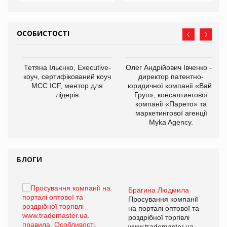
ОСОБИСТОСТІ
,
Тетяна Ільєнко, Executive-
Олег Андрійович Івченко —
ОВ
коуч, сертифікований коуч
директор патентно-
МСС ICF, ментор для
юридичної компанії «Вайз
лідерів
Груп», консалтингової
компанії «Парето» та
маркетингової агенції
Myka Agency.
БЛОГИ
Брагина Людмила
ї
Просування компанії
а
на порталі оптової та
роздрібної торгівлі
www.trademaster.ua.