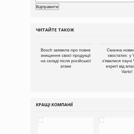
ЧИТАЙТЕ ТАКОЖ
ратила понад $1
Bosch заявила про повне
Смачна новин
 маркетинг за
знищення своєї продукції
хвостатих: у
вартал
на складі після російської
з’явилися паучі
атаки
expert від вла
Varto!
КРАЩІ КОМПАНІЇ