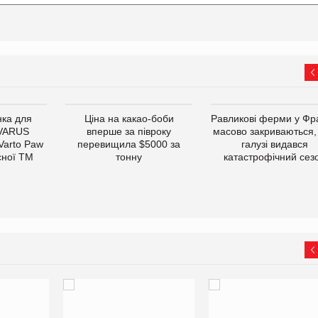
ка для
Ціна на какао-боби
Равликові ферми у Фра
 VARUS
вперше за півроку
масово закриваються,
 Varto Paw
перевищила $5000 за
галузі видався
сної ТМ
тонну
катастрофічний сез