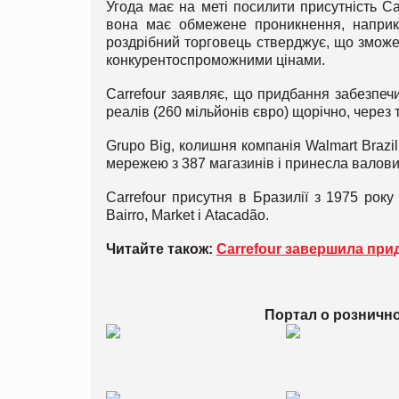
Угода має на меті посилити присутність Car
вона має обмежене проникнення, наприкла
роздрібний торговець стверджує, що зможе
конкурентоспроможними цінами.
Carrefour заявляє, що придбання забезпеч
реалів (260 мільйонів євро) щорічно, через 
Grupo Big, колишня компанія Walmart Brazi
мережею з 387 магазинів і принесла валових
Carrefour присутня в Бразилії з 1975 року
Bairro, Market і Atacadão.
Читайте також:
Carrefour завершила при
Портал о розничн