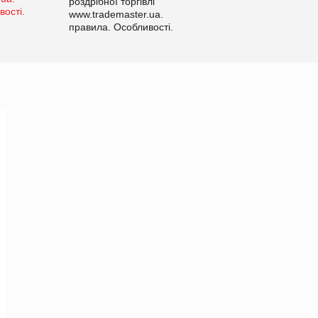
роздрібної торгівлі
www.trademaster.ua.
правила. Особливості.