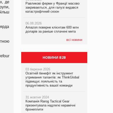
х, де
Равликові ферми у Франції масово
Равликові ферми у Франції масово
Amazon поверне клієнтам 600 млн
рупи,
закриваються, для галузі видався
закриваються, для галузі видався
доларів за раніше сплачені мита
катастрофічний сезон
катастрофічний сезон
більш
05.08.2026
06.08.2026
06.08.2026
У Євросоюзі набули чинності нові
ьярда
Amazon поверне клієнтам 600 млн
Amazon поверне клієнтам 600 млн
правила щодо штучного інтелекту
доларів за раніше сплачені мита
доларів за раніше сплачені мита
всі новини
атною
efour
НОВИНИ B2B
03 березня 2026
Освітній бенефіт як інструмент
утримання талантів: як ThinkGlobal
підвищує лояльність та
продуктивність вашої команди
31 жовтня 2024
Компанія Rarog Tactical Gear
презентувала надлегкі керамічні
бронеплити