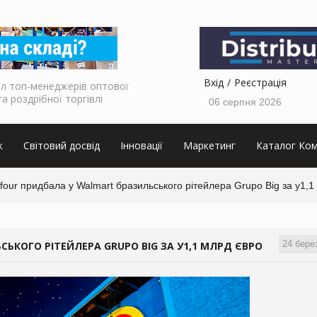
Вхід
Реєстрація
л топ-менеджерів оптової
та роздрібної торгівлі
06 серпня 2026
к
Світовий досвід
Інновації
Маркетинг
Каталог Ком
four придбала у Walmart бразильського рітейлера Grupo Big за у1,1
24 бере
ЬКОГО РІТЕЙЛЕРА GRUPO BIG ЗА У1,1 МЛРД ЄВРО