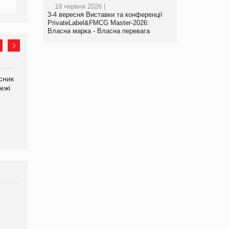
18 червня 2026 |
3-4 вересня Виставки та конференції
PrivateLabel&FMCG Master-2026:
Власна марка - Власна перевага
сник
Олексій Логачов-Михайлов
Яна Сараніна, директор
ежі
Файно маркет Директор
компанії «УкраМарин»
департаменту з
виробництва
Брагина Людмила
Просування компанії на
порталі оптової та роздрібної