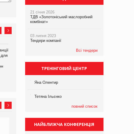
21 січня 2026
ТДВ «Золотоніський маслоробний
комбінат»
03 липня 2023
Тендери компанії
нції
Amazon поверне клієнтам
У Євросоюзі набули
Всі тендери
 для
600 млн доларів за раніше
чинності нові правила
сплачені мита
щодо штучного інтелекту
он
ТРЕНІНГОВИЙ ЦЕНТР
Яна Олентир
Тетяна Ільєнко
повний список
НАЙБЛИЖЧА КОНФЕРЕНЦІЯ