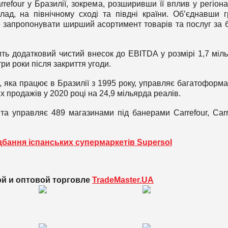
refour у Бразилії, зокрема, розширивши її вплив у регіона
д, на північному сході та півдні країни. Об’єднавши г
 запропонувати ширший асортимент товарів та послуг за 
ить додатковий чистий внесок до EBITDA у розмірі 1,7 міл
три роки після закриття угоди.
l, яка працює в Бразилії з 1995 року, управляє багатоформ
 продажів у 2020 році на 24,9 мільярда реалів.
 та управляє 489 магазинами під банерами Carrefour, Carr
дбання іспанських супермаркетів Supersol
ой и оптовой торговле
TradeMaster.UA