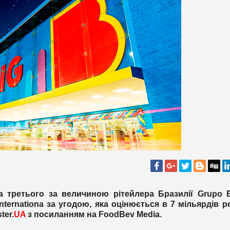
а третього за величиною рітейлера Бразилії Grupo 
nternationa за угодою, яка оцінюється в 7 мільярдів р
ter
.
UA
з посиланням на
Food
Bev
Media
.