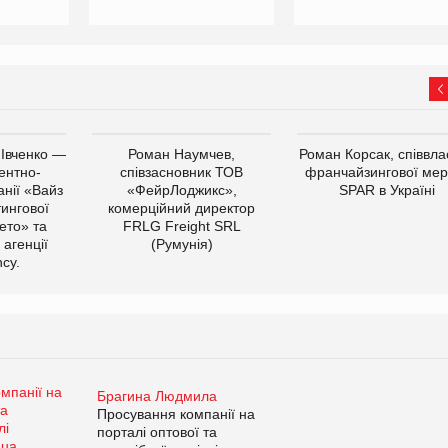
 Івченко —
Роман Наумчев,
Роман Корсак, співвла
ентно-
співзасновник ТОВ
франчайзингової мер
нії «Вайз
«ФейрЛоджикс»,
SPAR в Україні
тингової
комерційний директор
ето» та
FRLG Freight SRL
 агенції
(Румунія)
cy.
Брагина Людмила
Просування компанії на
порталі оптової та