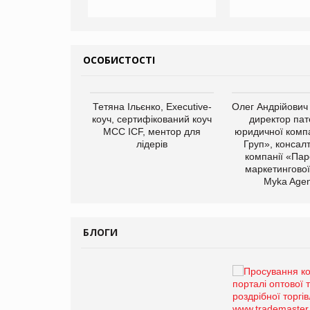
ОСОБИСТОСТІ
арас Ігорович,
Тетяна Ільєнко, Executive-
Олег Андрійович
иробництва ТОВ
коуч, сертифікований коуч
директор пат
Герчак"
МСС ICF, ментор для
юридичної компа
лідерів
Груп», консал
компанії «Пар
маркетингової
Myka Agen
БЛОГИ
Брагина Людмила
Просування компанії на
порталі оптової та роздрібної