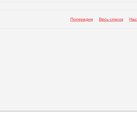
Попередня
Весь список
Нас