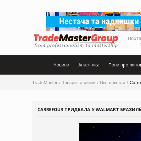
Порта
Новини
Аналітика
Топи про рино
TradeMaster
Товари та ринки
Все новости
Carre
CARREFOUR ПРИДБАЛА У WALMART БРАЗИЛЬС