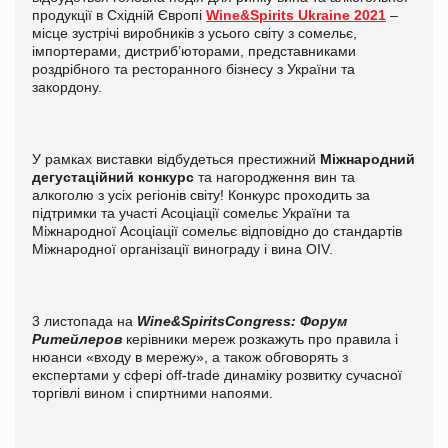
продукції в Східній Європі
Wine&Spirits Ukraine 2021
–
місце зустрічі виробників з усього світу з сомельє,
імпортерами, дистриб’юторами, представниками
роздрібного та ресторанного бізнесу з України та
закордону.
У рамках виставки відбудеться престижний
Міжнародний
дегустаційний конкурс
та нагородження вин та
алкоголю з усіх регіонів світу! Конкурс проходить за
підтримки та участі Асоціації сомельє України та
Міжнародної Асоціації сомельє відповідно до стандартів
Міжнародної організації винограду і вина OIV.
3 листопада на
Wine
&
Spirits
Congress
: Форум
Ритейлеров
керівники мереж розкажуть про правила і
нюанси «входу в мережу», а також обговорять з
експертами у сфері off-trade динаміку розвитку сучасної
торгівлі вином і спиртними напоями.