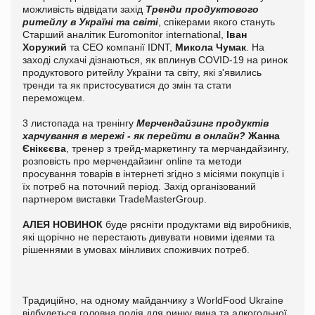
можливість відвідати захід
Тренди продуктового
ритейлу в Україні та світі
, спікерами якого стануть
Старший аналітик Euromonitor international,
Іван
Хоружий
та CEO компанії IDNT,
Микола Чумак
. На
заході слухачі дізнаються, як вплинув COVID-19 на ринок
продуктового ритейлу України та світу, які з'явились
тренди та як пристосуватися до змін та стати
переможцем.
3 листопада на тренінгу
Мерчендайзинг продуктів
харчування в мережі - як перейти в онлайн?
Жанна
Єнікєєва
, тренер з трейд-маркетингу та мерчандайзингу,
розповість про мерчендайзинг online та методи
просування товарів в інтернеті згідно з місіями покупців і
їх потреб на поточний період. Захід організований
партнером виставки TradeMasterGroup.
АЛЕЯ НОВИНОК
буде рясніти продуктами від виробників,
які щорічно не перестають дивувати новими ідеями та
рішеннями в умовах мінливих споживчих потреб.
Традиційно, на одному майданчику з WorldFood Ukraine
відбудеться головна подія для ринку вина та алкогольної