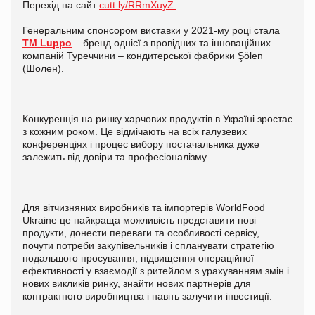
Перехід на сайт
cutt.ly/RRmXuyZ
Генеральним спонсором виставки у 2021-му році стала
ТМ Luppo
– бренд однієї з провідних та інноваційних
компаній Туреччини – кондитерської фабрики Şölen
(Шолен).
Конкуренція на ринку харчових продуктів в Україні зростає
з кожним роком. Це відмічають на всіх галузевих
конференціях і процес вибору постачальника дуже
залежить від довіри та професіоналізму.
Для вітчизняних виробників та імпортерів WorldFood
Ukraine це найкраща можливість представити нові
продукти, донести переваги та особливості сервісу,
почути потреби закупівельників і спланувати стратегію
подальшого просування, підвищення операційної
ефективності у взаємодії з ритейлом з урахуванням змін і
нових викликів ринку, знайти нових партнерів для
контрактного виробництва і навіть залучити інвестиції.