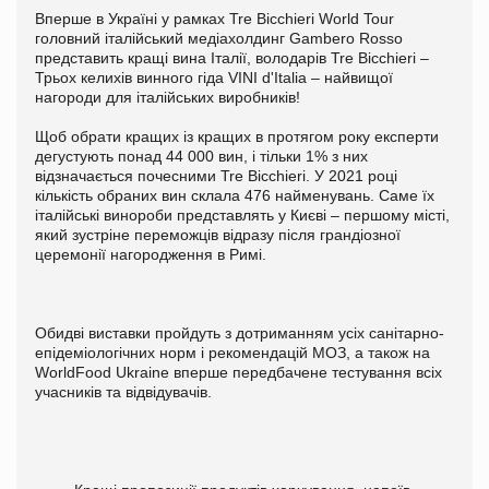
Вперше в Україні у рамках Tre Bicchieri World Tour
головний італійський медіахолдинг Gambero Rosso
представить кращі вина Італії, володарів Tre Bicchieri –
Трьох келихів винного гіда VINI d'Italia – найвищої
нагороди для італійських виробників!
Щоб обрати кращих із кращих в протягом року експерти
дегустують понад 44 000 вин, і тільки 1% з них
відзначається почесними Tre Bicchieri. У 2021 році
кількість обраних вин склала 476 найменувань. Саме їх
італійські винороби представлять у Києві – першому місті,
який зустріне переможців відразу після грандіозної
церемонії нагородження в Римі.
Обидві виставки пройдуть з дотриманням усіх санітарно-
епідеміологічних норм і рекомендацій МОЗ, а також на
WorldFood Ukraine вперше передбачене тестування всіх
учасників та відвідувачів.