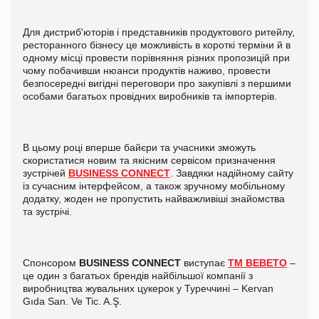
Для дистриб'юторів і представників продуктового ритейлу,
ресторанного бізнесу це можливість в короткі терміни й в
одному місці провести порівняння різних пропозицій при
чому побачивши нюанси продуктів наживо, провести
безпосередні вигідні переговори про закупівлі з першими
особами багатьох провідних виробників та імпортерів.
В цьому році вперше байєри та учасники зможуть
скористатися новим та якісним сервісом призначення
зустрічей
BUSINESS CONNECT
. Завдяки надійному сайту
із сучасним інтерфейсом, а також зручному мобільному
додатку, жоден не пропустить найважливіші знайомства
та зустрічі.
Спонсором
BUSINESS CONNECT
виступає
TM BEBETO
–
це один з багатьох брендів найбільшої компанії з
виробництва жувальних цукерок у Туреччині – Kervan
Gıda San. Ve Tic. A.Ş.