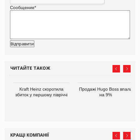
Сообщение
*
ЧИТАЙТЕ ТАКОЖ
ам
Kraft Heinz скоротила
Продажі Hugo Boss впали
іше
збиток у першому півріччі
на 9%
КРАЩІ КОМПАНІЇ