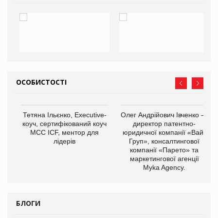
ОСОБИСТОСТІ
,
Тетяна Ільєнко, Executive-
Олег Андрійович Івченко —
ОВ
коуч, сертифікований коуч
директор патентно-
МСС ICF, ментор для
юридичної компанії «Вайз
лідерів
Груп», консалтингової
компанії «Парето» та
маркетингової агенції
Myka Agency.
БЛОГИ