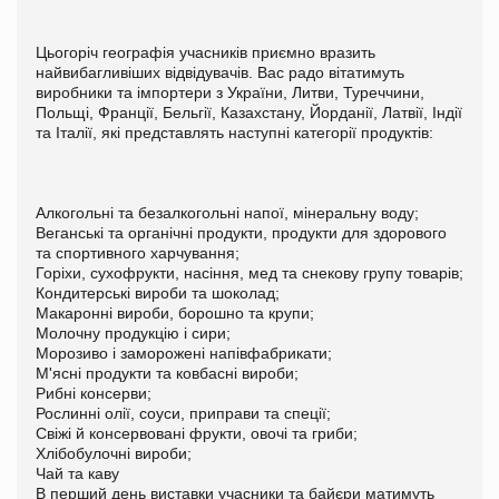
Цьогоріч географія учасників приємно вразить
найвибагливіших відвідувачів. Вас радо вітатимуть
виробники та імпортери з України, Литви, Туреччини,
Польщі, Франції, Бельгії, Казахстану, Йорданії, Латвії, Індії
та Італії, які представлять наступні категорії продуктів:
Алкогольні та безалкогольні напої, мінеральну воду;
Веганські та органічні продукти, продукти для здорового
та спортивного харчування;
Горіхи, сухофрукти, насіння, мед та снекову групу товарів;
Кондитерські вироби та шоколад;
Макаронні вироби, борошно та крупи;
Молочну продукцію і сири;
Морозиво і заморожені напівфабрикати;
М'ясні продукти та ковбасні вироби;
Рибні консерви;
Рослинні олії, соуси, приправи та спеції;
Свіжі й консервовані фрукти, овочі та гриби;
Хлібобулочні вироби;
Чай та каву
В перший день виставки учасники та байєри матимуть