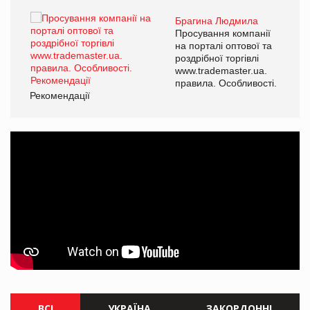
Брагина Людмила
ї
Просування компанії
а
на порталі оптової та
роздрібної торгівлі
www.trademaster.ua.
і.
правила. Особливості.
Рекомендації
Ре
ВСІ
УКРАЇНА
ЗАКОРДОННІ