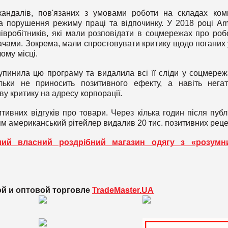
андалів, пов'язаних з умовами роботи на складах комп
а порушення режиму праці та відпочинку. У 2018 році A
івробітників, які мали розповідати в соцмережах про роб
вачами. Зокрема, мали спростовувати критику щодо поганих
ому місці.
пинила цю програму та видалила всі її сліди у соцмереж
льки не приносить позитивного ефекту, а навіть нега
ву критику на адресу корпорації.
вних відгуків про товари. Через кілька годин після публі
ям американський рітейлер видалив 20 тис. позитивних реце
ий власний роздрібний магазин одягу з «розумн
ой и оптовой торговле
TradeMaster.UA