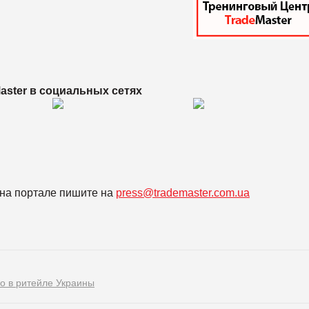
aster в
социальных сетях
на портале пишите на
press@trademaster.com.ua
го в ритейле Украины