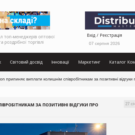
Вхід
Реєстрація
л топ-менеджерів оптової
та роздрібної торгівлі
07 серпня 2026
к
Світовий досвід
Інновації
Маркетинг
Каталог Ком
n припиняє виплати колишнім співробітникам за позитивні відгуки
27 сі
ВРОБІТНИКАМ ЗА ПОЗИТИВНІ ВІДГУКИ ПРО