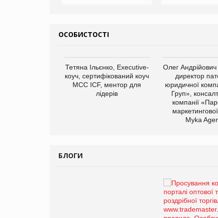
ОСОБИСТОСТІ
арас Ігорович,
Тетяна Ільєнко, Executive-
Олег Андрійович
иробництва ТОВ
коуч, сертифікований коуч
директор пат
Герчак"
МСС ICF, ментор для
юридичної компа
лідерів
Груп», консал
компанії «Пар
маркетингової
Myka Agen
БЛОГИ
Брагина Людмила
Просування компанії на
порталі оптової та роздрібної
торгівлі www.trademaster.ua.