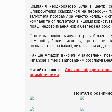
Компанія неодноразово була в центрі ск
Співробітники скаржилися на переробки т
запустила програму за участю колишніх сп
компанії та спілкуватися з іншими користу
праці, недотримання норм безпеки на робоч
Проте наприкінці минулого року Amazon зу
компанії дійшли висновку, що це не ті
позначається на іміджі, викликаючи додатко
Раніше Amazon викрили у замовленні позити
Financial Times з відповідним розслідуванн
Читайте також:
Amazon відкриє перш
примірочними
Портал о розничн