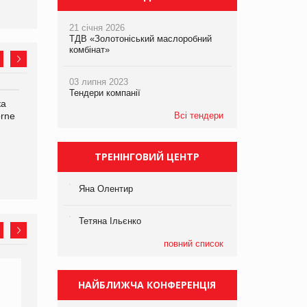
21 січня 2026
ТДВ «Золотоніський маслоробний
комбінат»
03 липня 2023
Тендери компанії
ка
Bosch заявила про повне
Смачна новинка для
orne
знищення своєї продукції
Всі тендери
хвостатих: у VARUS
на складі після російської
з’явилися паучі Varto Paw
атаки
expert від власної ТМ
Varto!
ТРЕНІНГОВИЙ ЦЕНТР
Яна Олентир
Тетяна Ільєнко
повний список
НАЙБЛИЖЧА КОНФЕРЕНЦІЯ