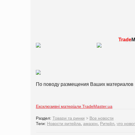
Trade
M
По поводу размещения Ваших материалов 
Ексклюзивні матеріали TradeMaster.ua
Раздел:
Товари та ринки
>
Все новости
Теги:
Новости ритейла
,
амазон
,
Ритейл
,
что ново