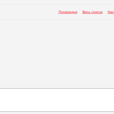
Попередня
Весь список
Нас