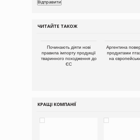
ЧИТАЙТЕ ТАКОЖ
упермаркетів
Починають діяти нові
Аргентина повер
упує мережу
правила імпорту продукції
продуктами пта
нів формату
тваринного походження до
на європейськ
ce store КОЛО:
ЄС
ана компанія
ватиме 374
газини
КРАЩІ КОМПАНІЇ