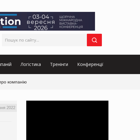
паній
Логістика
Тренінги
Конференції
 про компанію
чня 2022