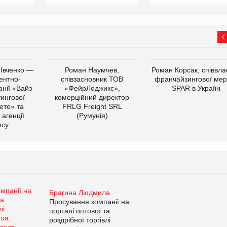
 Івченко —
Роман Наумчев,
Роман Корсак, співвла
ентно-
співзасновник ТОВ
франчайзингової мер
нії «Вайз
«ФейрЛоджикс»,
SPAR в Україні
тингової
комерційний директор
ето» та
FRLG Freight SRL
 агенції
(Румунія)
cy.
Брагина Людмила
Просування компанії на
порталі оптової та
роздрібної торгівлі