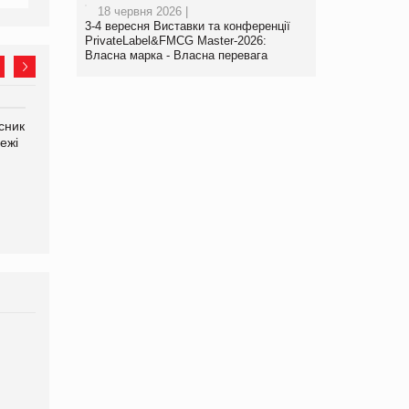
18 червня 2026 |
3-4 вересня Виставки та конференції
PrivateLabel&FMCG Master-2026:
Власна марка - Власна перевага
сник
Олексій Логачов-Михайлов
Яна Сараніна, директор
ежі
Файно маркет Директор
компанії «УкраМарин»
департаменту з
виробництва
Брагина Людмила
Просування компанії на
порталі оптової та роздрібної
торгівлі www.trademaster.ua.