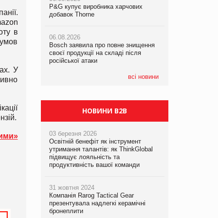
P&G купує виробника харчових
P&G купує виробника харчових
P&G купує виробника харчових
анії.
добавок Thorne
добавок Thorne
добавок Thorne
mazon
оту в
06.08.2026
06.08.2026
06.08.2026
 умов
Bosch заявила про повне знищення
Bosch заявила про повне знищення
Bosch заявила про повне знищення
своєї продукції на складі після
своєї продукції на складі після
своєї продукції на складі після
російської атаки
російської атаки
російської атаки
ах. У
всі новини
тивно
кації
НОВИНИ B2B
нзій.
03 березня 2026
ими»
Освітній бенефіт як інструмент
утримання талантів: як ThinkGlobal
підвищує лояльність та
продуктивність вашої команди
31 жовтня 2024
Компанія Rarog Tactical Gear
презентувала надлегкі керамічні
бронеплити