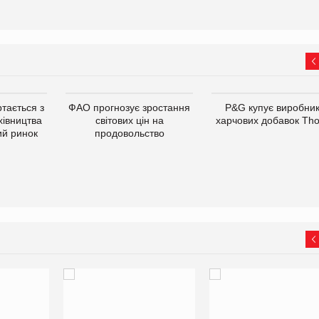
тається з
ФАО прогнозує зростання
P&G купує виробни
хівництва
світових цін на
харчових добавок Th
ий ринок
продовольство