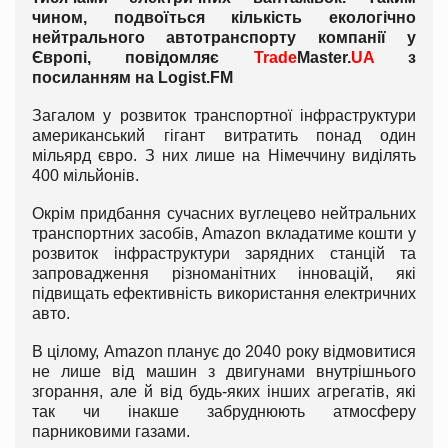
чином, подвоїться кількість екологічно
нейтрального автотранспорту компанії у
Європі, повідомляє
Trade
Master.
UA
з
посиланням на
Logist.
FM
Загалом у розвиток транспортної інфраструктури
американський гігант витратить понад один
мільярд євро. З них лише на Німеччину виділять
400 мільйонів.
Окрім придбання сучасних вуглецево нейтральних
транспортних засобів, Amazon вкладатиме кошти у
розвиток інфраструктури зарядних станцій та
запровадження різноманітних інновацій, які
підвищать ефективність використання електричних
авто.
В цілому, Amazon планує до 2040 року відмовитися
не лише від машин з двигунами внутрішнього
згорання, але й від будь-яких інших агрегатів, які
так чи інакше забруднюють атмосферу
парниковими газами.