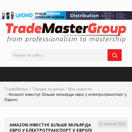
TradeMaster
Товари та ринки
Все новости
Amazon інвестує більше мільярда євро у електротранспорт у
Європі
12 жовтня 2022
AMAZON ІНВЕСТУЄ БІЛЬШЕ МІЛЬЯРДА
ЄВРО У ЕЛЕКТРОТРАНСПОРТ У ЄВРОПІ