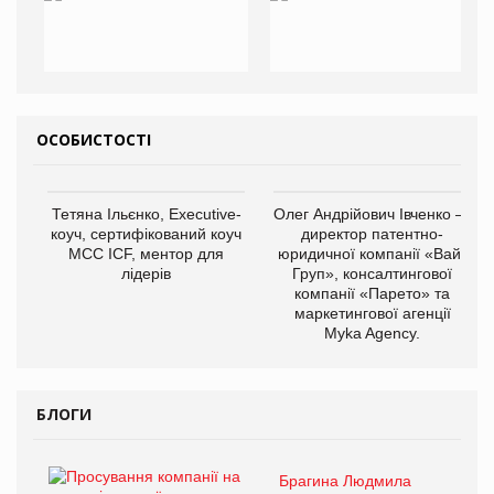
ОСОБИСТОСТІ
Тетяна Ільєнко, Executive-
Олег Андрійович Івченко —
коуч, сертифікований коуч
директор патентно-
МСС ICF, ментор для
юридичної компанії «Вайз
лідерів
Груп», консалтингової
компанії «Парето» та
маркетингової агенції
Myka Agency.
БЛОГИ
Брагина Людмила