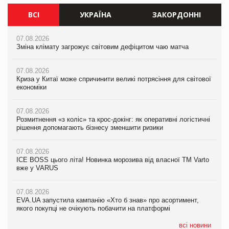
ВСІ
УКРАЇНА
ЗАКОРДОННІ
07.08.2026
07.08.2026
07.08.2026
Зміна клімату загрожує світовим дефіцитом чаю матча
Зміна клімату загрожує світовим дефіцитом чаю матча
Зміна клімату загрожує світовим дефіцитом чаю матча
07.08.2026
07.08.2026
07.08.2026
Криза у Китаї може спричинити великі потрясіння для світової
Криза у Китаї може спричинити великі потрясіння для світової
Криза у Китаї може спричинити великі потрясіння для світової
економіки
економіки
економіки
07.08.2026
07.08.2026
07.08.2026
Розмитнення «з коліс» та крос-докінг: як оперативні логістичні
Розмитнення «з коліс» та крос-докінг: як оперативні логістичні
Kraft Heinz скоротила збиток у першому півріччі
рішення допомагають бізнесу зменшити ризики
рішення допомагають бізнесу зменшити ризики
07.08.2026
07.08.2026
07.08.2026
Продажі Hugo Boss впали на 9%
ICE BOSS цього літа! Новинка морозива від власної ТМ Varto
ICE BOSS цього літа! Новинка морозива від власної ТМ Varto
вже у VARUS
вже у VARUS
07.08.2026
Франція заборонила рекламні дзвінки без згоди клієнтів
07.08.2026
07.08.2026
EVA.UA запустила кампанію «Хто б знав» про асортимент,
EVA.UA запустила кампанію «Хто б знав» про асортимент,
якого покупці не очікують побачити на платформі
якого покупці не очікують побачити на платформі
всі новини