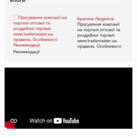
БЛОГИ
Брагина Людмила
ї
Просування компанії
а
на порталі оптової та
роздрібної торгівлі
www.trademaster.ua.
і.
правила. Особливості.
Рекомендації
Ре