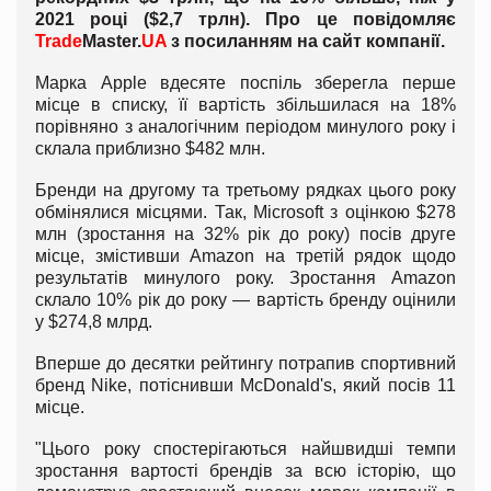
2021 році ($2,7 трлн). Про це повідомляє
Trade
Master.
UA
з посиланням на сайт компанії.
Марка Apple вдесяте поспіль зберегла перше
місце в списку, її вартість збільшилася на 18%
порівняно з аналогічним періодом минулого року і
склала приблизно $482 млн.
Бренди на другому та третьому рядках цього року
обмінялися місцями. Так, Microsoft з оцінкою $278
млн (зростання на 32% рік до року) посів друге
місце, змістивши Amazon на третій рядок щодо
результатів минулого року. Зростання Amazon
склало 10% рік до року — вартість бренду оцінили
у $274,8 млрд.
Вперше до десятки рейтингу потрапив спортивний
бренд Nike, потіснивши McDonald's, який посів 11
місце.
"Цього року спостерігаються найшвидші темпи
зростання вартості брендів за всю історію, що