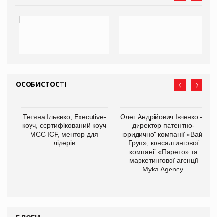
ОСОБИСТОСТІ
Тетяна Ільєнко, Executive-
Олег Андрійович Івченко —
коуч, сертифікований коуч
директор патентно-
МСС ICF, ментор для
юридичної компанії «Вайз
лідерів
Груп», консалтингової
компанії «Парето» та
маркетингової агенції
,
Myka Agency.
ОВ