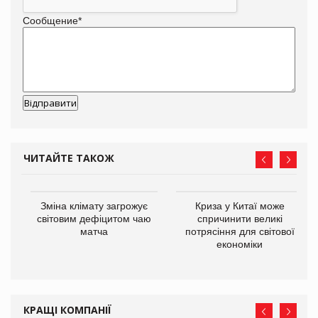
Сообщение
*
ЧИТАЙТЕ ТАКОЖ
Зміна клімату загрожує
Криза у Китаї може
ne
світовим дефіцитом чаю
спричинити великі
матча
потрясіння для світової
економіки
КРАЩІ КОМПАНІЇ