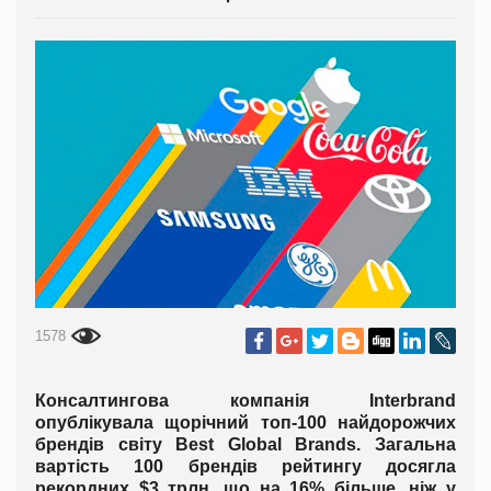
1578
Консалтингова компанія Interbrand
опублікувала щорічний топ-100 найдорожчих
брендів світу Best Global Brands. Загальна
вартість 100 брендів рейтингу досягла
рекордних $3 трлн, що на 16% більше, ніж у