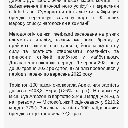
демонструє зростаючий внесок марок компанії в
забезпечення її економічного успіху" - підкреслили
в Interbrand. Сумарно вартість десяти найкращих
брендів перевищує загальну вартість 90 інших
марок у списку, наголосили в компанії.
Методологія оцінки Interbrand заснована на різних
елементах аналізу, включаючи роль бренду у
прийнятті рішень про купівлю, його конкурентну
силу та здатність створювати лояльність та
приносити стійкий прибуток у майбутньому.
Дослідження охоплює період з 1 червня 2021 року
до 30 травня 2022 року, тоді як аналіз проводився у
період з червня по вересень 2022 року.
Торік топ-100 також очолювала Apple, чия вартість
досягла $408,3 млрд (+26% за рік). На другому
місці був Amazon із вартістю $249,3 млрд (+24%), а
на третьому — Microsoft, який оцінювався у $210,2
млрд (+27%). Загальна вартість 100 найдорожчих
брендів світу становила $2,3 трлн.