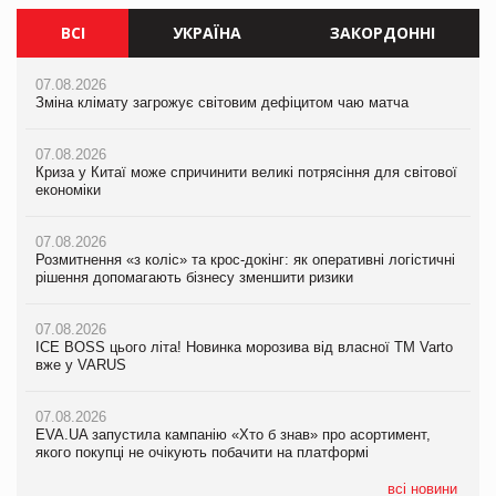
ВСІ
УКРАЇНА
ЗАКОРДОННІ
07.08.2026
07.08.2026
07.08.2026
Зміна клімату загрожує світовим дефіцитом чаю матча
Зміна клімату загрожує світовим дефіцитом чаю матча
Зміна клімату загрожує світовим дефіцитом чаю матча
07.08.2026
07.08.2026
07.08.2026
Криза у Китаї може спричинити великі потрясіння для світової
Криза у Китаї може спричинити великі потрясіння для світової
Криза у Китаї може спричинити великі потрясіння для світової
економіки
економіки
економіки
07.08.2026
07.08.2026
07.08.2026
Розмитнення «з коліс» та крос-докінг: як оперативні логістичні
Розмитнення «з коліс» та крос-докінг: як оперативні логістичні
Kraft Heinz скоротила збиток у першому півріччі
рішення допомагають бізнесу зменшити ризики
рішення допомагають бізнесу зменшити ризики
07.08.2026
07.08.2026
07.08.2026
Продажі Hugo Boss впали на 9%
ICE BOSS цього літа! Новинка морозива від власної ТМ Varto
ICE BOSS цього літа! Новинка морозива від власної ТМ Varto
вже у VARUS
вже у VARUS
07.08.2026
Франція заборонила рекламні дзвінки без згоди клієнтів
07.08.2026
07.08.2026
EVA.UA запустила кампанію «Хто б знав» про асортимент,
EVA.UA запустила кампанію «Хто б знав» про асортимент,
якого покупці не очікують побачити на платформі
якого покупці не очікують побачити на платформі
всі новини