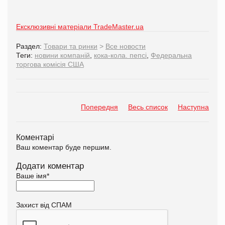
Ексклюзивні матеріали TradeMaster.ua
Раздел:
Товари та ринки
>
Все новости
Теги:
новини компаній
,
кока-кола. пепсі
,
Федеральна
торгова комісія США
Попередня
Весь список
Наступна
Коментарі
Ваш коментар буде першим.
Додати коментар
Ваше імя
*
Захист від СПАМ