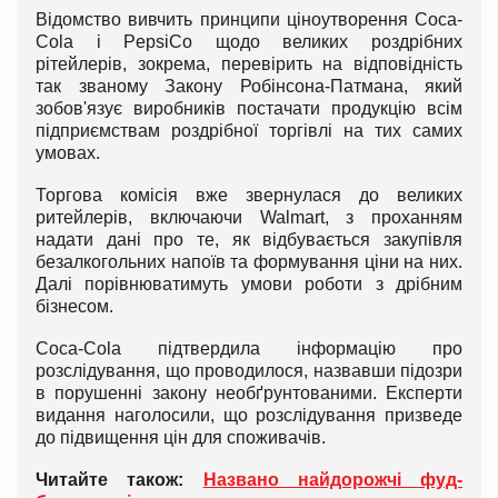
Відомство вивчить принципи ціноутворення Coca-
Cola і PepsiCo щодо великих роздрібних
рітейлерів, зокрема, перевірить на відповідність
так званому Закону Робінсона-Патмана, який
зобов'язує виробників постачати продукцію всім
підприємствам роздрібної торгівлі на тих самих
умовах.
Торгова комісія вже звернулася до великих
ритейлерів, включаючи Walmart, з проханням
надати дані про те, як відбувається закупівля
безалкогольних напоїв та формування ціни на них.
Далі порівнюватимуть умови роботи з дрібним
бізнесом.
Coca-Cola підтвердила інформацію про
розслідування, що проводилося, назвавши підозри
в порушенні закону необґрунтованими. Експерти
видання наголосили, що розслідування призведе
до підвищення цін для споживачів.
Читайте також:
Названо найдорожчі фуд-