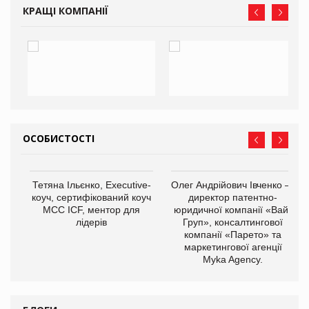
КРАЩІ КОМПАНІЇ
ОСОБИСТОСТІ
,
Тетяна Ільєнко, Executive-
Олег Андрійович Івченко —
ОВ
коуч, сертифікований коуч
директор патентно-
МСС ICF, ментор для
юридичної компанії «Вайз
лідерів
Груп», консалтингової
компанії «Парето» та
маркетингової агенції
Myka Agency.