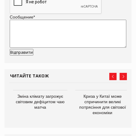
Сообщение
*
ЧИТАЙТЕ ТАКОЖ
Зміна клімату загрожує
Криза у Китаї може
ne
світовим дефіцитом чаю
спричинити великі
матча
потрясіння для світової
економіки