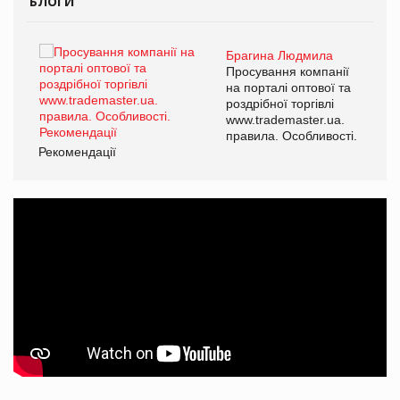
БЛОГИ
Брагина Людмила
Просування компанії
на порталі оптової та
роздрібної торгівлі
www.trademaster.ua.
правила. Особливості.
Рекомендації
Ре