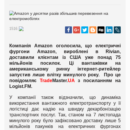
1516
Компанія Amazon оголосила, що електричні
фургони Amazon, вироблені в Rivian,
доставили клієнтам із США уже понад 75
мільйонів посилок. Ці вантажівки на
американському ринку інтернет-ритейлер
запустив лише влітку минулого року. Про це
повідомляє
Trade
Master.
UA
з посиланням на
Logist
.
FM
.
У компанії також відзначили, що динаміка
використання вантажного електротранспорту у її
логістиці дає надію на швидку декарбонізацію
транспортних послуг. Так, станом на 7 листопада
минулого року було зафіксовано доставку лише 5
мільйонів пакунків на електричних фургонах