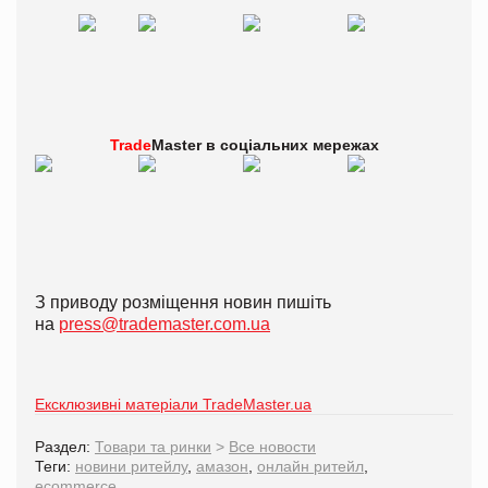
Trade
Master в
соціальних мережах
З приводу розміщення новин пишіть
на
press@trademaster.com.ua
Ексклюзивні матеріали TradeMaster.ua
Раздел:
Товари та ринки
>
Все новости
Теги:
новини ритейлу
,
амазон
,
онлайн ритейл
,
ecommerce