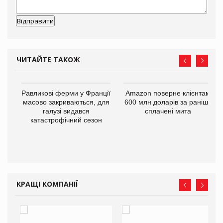
ЧИТАЙТЕ ТАКОЖ
Равликові ферми у Франції
Amazon поверне клієнтам
масово закриваються, для
600 млн доларів за раніше
галузі видався
сплачені мита
катастрофічний сезон
і
КРАЩІ КОМПАНІЇ