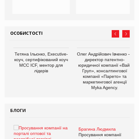
ОСОБИСТОСТІ
,
Тетяна Ільєнко, Executive-
Олег Андрійович Івченко —
ОВ
коуч, сертифікований коуч
директор патентно-
МСС ICF, ментор для
юридичної компанії «Вайз
лідерів
Груп», консалтингової
компанії «Парето» та
маркетингової агенції
Myka Agency.
БЛОГИ
Брагина Людмила
ї
Просування компанії