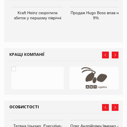
ам
Kraft Heinz скоротила
Продаж Hugo Boss впав на
іше
збиток у першому півріччі
9%
КРАЩІ КОМПАНІЇ
ОСОБИСТОСТІ
,
Тетяна Ільєнко, Executive-
Олег Андрійович Івченко —