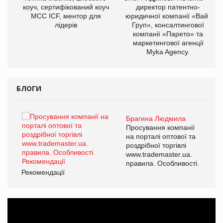
ОВ
коуч, сертифікований коуч
директор патентно-
МСС ICF, ментор для
юридичної компанії «Вайз
лідерів
Груп», консалтингової
компанії «Парето» та
маркетингової агенції
Myka Agency.
БЛОГИ
Брагина Людмила
ї
Просування компанії
а
на порталі оптової та
роздрібної торгівлі
www.trademaster.ua.
і.
правила. Особливості.
Рекомендації
Ре