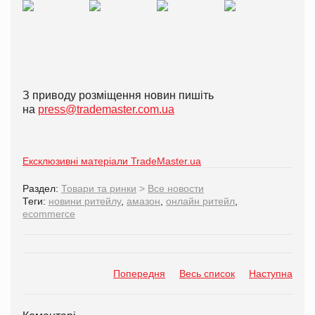
З приводу розміщення новин пишіть
на
press@trademaster.com.ua
Ексклюзивні матеріали TradeMaster.ua
Раздел:
Товари та ринки
>
Все новости
Теги:
новини ритейлу
,
амазон
,
онлайн ритейл
,
ecommerce
Попередня
Весь список
Наступна