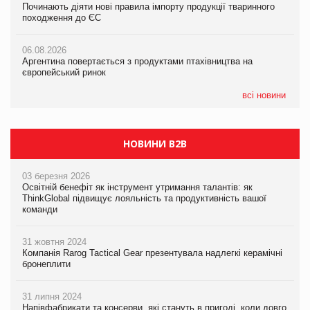
Починають діяти нові правила імпорту продукції тваринного
Починають діяти нові правила імпорту продукції тваринного
Починають діяти нові правила імпорту продукції тваринного
походження до ЄС
походження до ЄС
походження до ЄС
06.08.2026
06.08.2026
06.08.2026
Аргентина повертається з продуктами птахівництва на
Аргентина повертається з продуктами птахівництва на
Аргентина повертається з продуктами птахівництва на
європейський ринок
європейський ринок
європейський ринок
всі новини
НОВИНИ B2B
03 березня 2026
Освітній бенефіт як інструмент утримання талантів: як
ThinkGlobal підвищує лояльність та продуктивність вашої
команди
31 жовтня 2024
Компанія Rarog Tactical Gear презентувала надлегкі керамічні
бронеплити
31 липня 2024
Напівфабрикати та консерви, які стануть в пригоді, коли довго