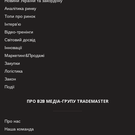
Новини України та закордону
Аналітика ринку
Топи про ринок
Інтерв’ю
Відео-тренінги
Світовий досвід
Інновації
Маркетинг&Продажі
Закупки
Логістика
Закон
Події
ПРО В2В МЕДІА-ГРУПУ TRADEMASTER
Про нас
Наша команда