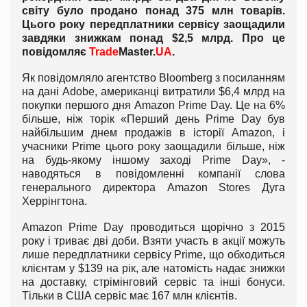
світу було продано понад 375 млн товарів.
Цього року передплатники сервісу заощадили
завдяки знижкам понад $2,5 млрд. Про це
повідомляє
Trade
Master.
UA
.
Як повідомляло агентство Bloomberg з посиланням
на дані Adobe, американці витратили $6,4 млрд на
покупки першого дня Amazon Prime Day. Це на 6%
більше, ніж торік «Перший день Prime Day був
найбільшим днем продажів в історії Amazon, і
учасники Prime цього року заощадили більше, ніж
на будь-якому іншому заході Prime Day», -
наводяться в повідомленні компанії слова
генерального директора Amazon Stores Дуга
Херрінгтона.
Amazon Prime Day проводиться щорічно з 2015
року і триває дві доби. Взяти участь в акції можуть
лише передплатники сервісу Prime, що обходиться
клієнтам у $139 на рік, але натомість надає знижки
на доставку, стрімінговий сервіс та інші бонуси.
Тільки в США сервіс має 167 млн клієнтів.