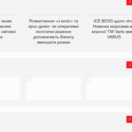
ї може
Розмитнення «з коліс» та
ICE BOSS цього літ
великі
крос-докінг: як оперативні
Новинка морозива в
світової
логістичні рішення
власної ТМ Varto вж
ки
допомагають бізнесу
VARUS
зменшити ризики