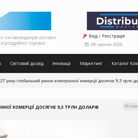
Вхід
Реєстрація
л топ-менеджерів оптової
та роздрібної торгівлі
08 серпня 2026
к
Світовий досвід
Інновації
Маркетинг
Каталог Ком
27 року глобальний ринок електронної комерції досягне 9,3 трлн д
06 жов
НОЇ КОМЕРЦІЇ ДОСЯГНЕ 9,3 ТРЛН ДОЛАРІВ