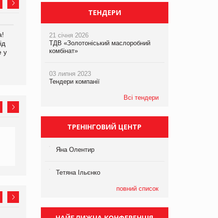
ТЕНДЕРИ
а!
EVA.UA запустила
Kraft Heinz скоротила
21 січня 2026
ід
кампанію «Хто б знав» про
ТДВ «Золотоніський маслоробний
збиток у першому півріччі
комбінат»
е у
асортимент, якого покупці
не очікують побачити на
платформі
03 липня 2023
Тендери компанії
Всі тендери
ТРЕНІНГОВИЙ ЦЕНТР
Яна Олентир
Тетяна Ільєнко
повний список
НАЙБЛИЖЧА КОНФЕРЕНЦІЯ