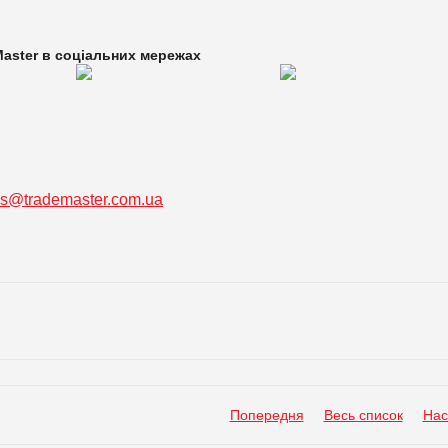
aster в
соціальних мережах
ss@trademaster.com.ua
Попередня
Весь список
Нас