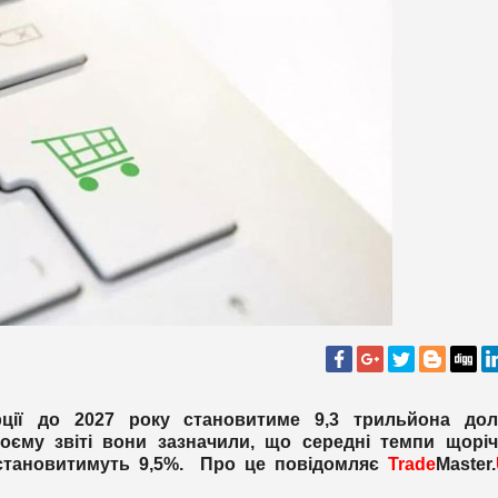
ції до 2027 року становитиме 9,3 трильйона дола
воєму звіті вони зазначили, що середні темпи щорі
. становитимуть 9,5%. Про це повідомляє
Trade
Master.