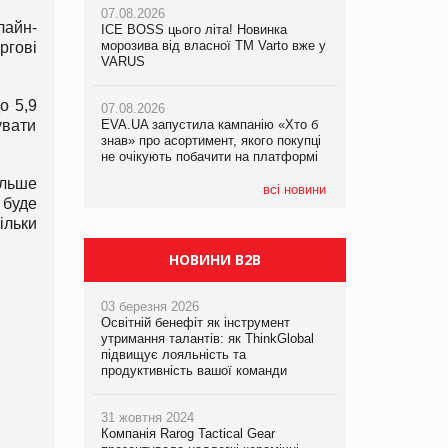
07.08.2026
07.08.2026
лайн-
ICE BOSS цього літа! Новинка
ICE BOSS цього літа! Новинка
07.08.2026
морозива від власної ТМ Varto вже у
морозива від власної ТМ Varto вже у
ргові
Франція заборонила рекламні дзвінки
VARUS
VARUS
без згоди клієнтів
о 5,9
07.08.2026
07.08.2026
увати
EVA.UA запустила кампанію «Хто б
EVA.UA запустила кампанію «Хто б
знав» про асортимент, якого покупці
знав» про асортимент, якого покупці
не очікують побачити на платформі
не очікують побачити на платформі
ільше
всі новини
 буде
ільки
НОВИНИ B2B
03 березня 2026
Освітній бенефіт як інструмент
утримання талантів: як ThinkGlobal
підвищує лояльність та
продуктивність вашої команди
31 жовтня 2024
Компанія Rarog Tactical Gear