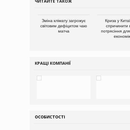
ЧИТАЙТЕ ТАКОЖ
ує виробника
Зміна клімату загрожує
Криза у Кита
добавок Thorne
світовим дефіцитом чаю
спричинити 
матча
потрясіння для 
економі
КРАЩІ КОМПАНІЇ
ОСОБИСТОСТІ