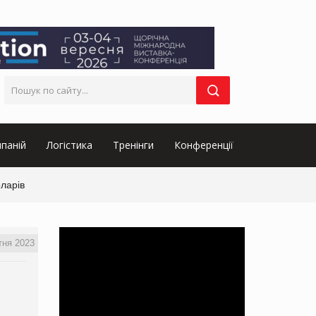
паній
Логістика
Тренінги
Конференції
оларів
тня 2023