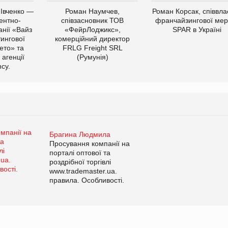
 Івченко —
Роман Наумчев,
Роман Корсак, співвла
ентно-
співзасновник ТОВ
франчайзингової мер
нії «Вайз
«ФейрЛоджикс»,
SPAR в Україні
тингової
комерційний директор
ето» та
FRLG Freight SRL
 агенції
(Румунія)
cy.
Брагина Людмила
Просування компанії на
порталі оптової та
роздрібної торгівлі
www.trademaster.ua.
правила. Особливості.
Рекомендації