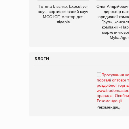
Тетяна Ільєнко, Executive-
Олег Андрійович
коуч, сертифікований коуч
директор пат
МСС ICF, ментор для
юридичної компа
лідерів
Груп», консал
компанії «Пар
маркетингової
арас Ігорович,
Myka Agen
иробництва ТОВ
Герчак"
БЛОГИ
Брагина Людмила
Просування компанії на
порталі оптової та
роздрібної торгівлі
www.trademaster.ua.
правила. Особливості.
ії
Рекомендації