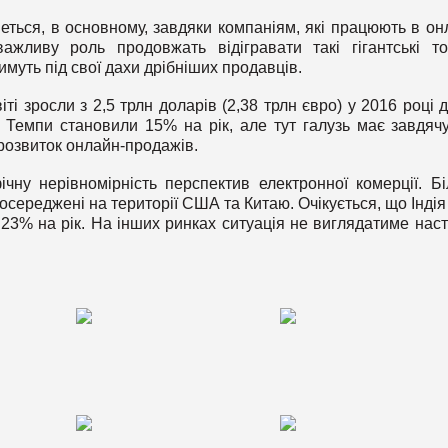
еться, в основному, завдяки компаніям, які працюють в он
ажливу роль продовжать відігравати такі гігантські то
имуть під свої дахи дрібніших продавців.
іті зросли з 2,5 трлн доларів (2,38 трлн євро) у 2016 році д
і. Темпи становили 15% на рік, але тут галузь має завдяч
розвиток онлайн-продажів.
чну нерівномірність перспектив електронної комерції. Б
 зосереджені на території США та Китаю. Очікується, що Індія
3% на рік. На інших ринках ситуація не виглядатиме наст