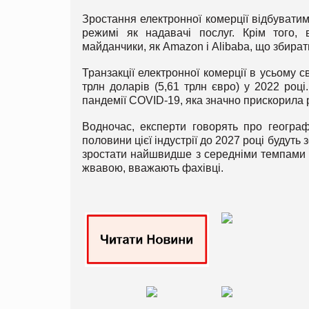
Зростання електронної комерції відбуватим
режимі як надавачі послуг. Крім того, в
майданчики, як Amazon і Alibaba, що збират
Транзакції електронної комерції в усьому св
трлн доларів (5,61 трлн євро) у 2022 роц
пандемії COVID-19, яка значно прискорила 
Водночас, експерти говорять про географі
половини цієї індустрії до 2027 році будуть
зростати найшвидше з середніми темпами 2
жвавою, вважають фахівці.