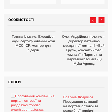
ОСОБИСТОСТІ
Тетяна Ільєнко, Executive-
Олег Андрійович Івченко —
коуч, сертифікований коуч
директор патентно-
МСС ICF, ментор для
юридичної компанії «Вайз
лідерів
Груп», консалтингової
компанії «Парето» та
маркетингової агенції
,
Myka Agency.
ОВ
БЛОГИ
Брагина Людмила
Просування компанії
на порталі оптової та
роздрібної торгівлі