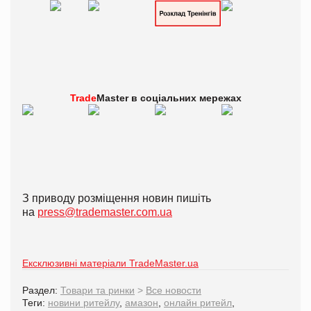
Trade
Master в
соціальних мережах
З приводу розміщення новин пишіть
на
press@trademaster.com.ua
Ексклюзивні матеріали TradeMaster.ua
Раздел:
Товари та ринки
>
Все новости
Теги:
новини ритейлу
,
амазон
,
онлайн ритейл
,