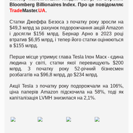
Bloomberg Billionaires Index. Про це повідомляє
Trade
Master.
UA
.
Статки Джеффа Безоса з початку року зросли на
$49,3 млрд за рахунок подорожчання акцій Amazon
і досягли $156 млрд. Бернар Арно в 2023 році
втратив $6,95 млрд, і тепер його статки оцінюються
в $155 млрд.
Перше місце утримує глава Tesla Ілон Маск - єдина
людина у світі, статки якої перевищують $200
млрд. З початку року 52-річний бізнесмен
розбагатів на $96,8 млрд, до $234 млрд.
Акції Tesla з початку року подорожчали на 106%,
ціна паперів Amazon підскочила на 58%, тоді як
капіталізація LVMH знизилася на 2,1%.