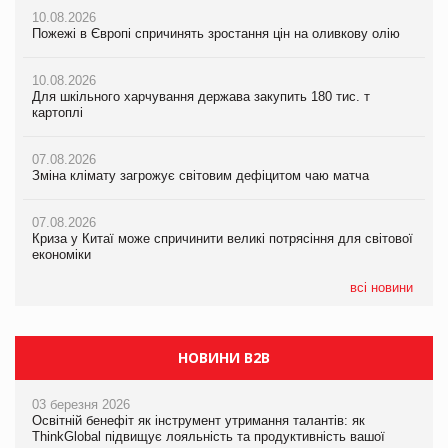
10.08.2026
10.08.2026
10.08.2026
Пожежі в Європі спричинять зростання цін на оливкову олію
Пожежі в Європі спричинять зростання цін на оливкову олію
Пожежі в Європі спричинять зростання цін на оливкову олію
10.08.2026
10.08.2026
07.08.2026
Для шкільного харчування держава закупить 180 тис. т
Для шкільного харчування держава закупить 180 тис. т
Зміна клімату загрожує світовим дефіцитом чаю матча
картоплі
картоплі
07.08.2026
07.08.2026
07.08.2026
Криза у Китаї може спричинити великі потрясіння для світової
Зміна клімату загрожує світовим дефіцитом чаю матча
Зміна клімату загрожує світовим дефіцитом чаю матча
економіки
07.08.2026
07.08.2026
07.08.2026
Криза у Китаї може спричинити великі потрясіння для світової
Криза у Китаї може спричинити великі потрясіння для світової
Kraft Heinz скоротила збиток у першому півріччі
економіки
економіки
всі новини
НОВИНИ B2B
03 березня 2026
Освітній бенефіт як інструмент утримання талантів: як
ThinkGlobal підвищує лояльність та продуктивність вашої