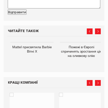
ЧИТАЙТЕ ТАКОЖ
Mattel присвятила Barbie
Пожежі в Європі
ції
Вітні Х
спричинять зростання цін
 до
на оливкову олію
КРАЩІ КОМПАНІЇ