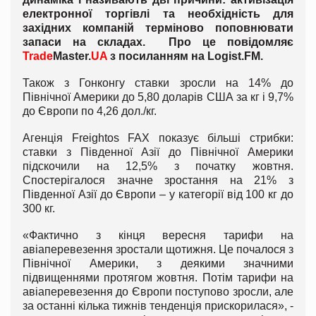
електронної торгівлі та необхідність для
західних компаній терміново поповнювати
запаси на складах. Про це повідомляє
Trade
Master.
UA
з посиланням на
Logist
.
FM
.
Також з Гонконгу ставки зросли на 14% до
Північної Америки до 5,80 доларів США за кг і 9,7%
до Європи по 4,26 дол./кг.
Агенція Freightos FAX показує більші стрибки:
ставки з Південної Азії до Північної Америки
підскочили на 12,5% з початку жовтня.
Спостерігалося значне зростання на 21% з
Південної Азії до Європи – у категорії від 100 кг до
300 кг.
«Фактично з кінця вересня тарифи на
авіаперевезення зростали щотижня. Це почалося з
Північної Америки, з деякими значними
підвищеннями протягом жовтня. Потім тарифи на
авіаперевезення до Європи поступово зросли, але
за останні кілька тижнів тенденція прискорилася», -