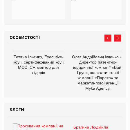
ОСОБИСТОСТІ
,
Тетяна Ільєнко, Executive-
Олег Андрійович Івченко —
ОВ
коуч, сертифікований коуч
директор патентно-
МСС ICF, ментор для
юридичної компанії «Вайз
лідерів
Груп», консалтингової
компанії «Парето» та
маркетингової агенції
Myka Agency.
БЛОГИ
Брагина Людмила