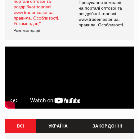
Просування компанії
на порталі оптової та
роздрібної торгівлі
www.trademaster.ua.
правила. Особливості.
Рекомендації
Ре
ВСІ
УКРАЇНА
ЗАКОРДОННІ