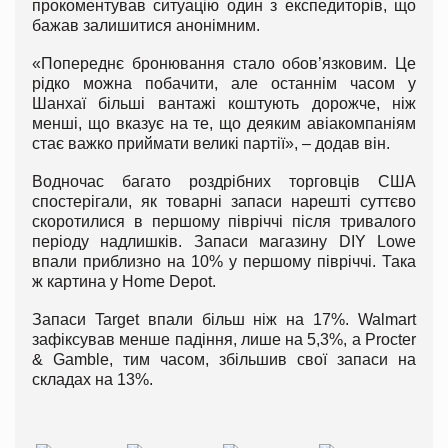
прокоментував ситуацію один з експедиторів, що
бажав залишитися анонімним.
«Попереднє бронювання стало обов’язковим. Це
рідко можна побачити, але останнім часом у
Шанхаї більші вантажі коштують дорожче, ніж
менші, що вказує на те, що деяким авіакомпаніям
стає важко приймати великі партії», – додав він.
Водночас багато роздрібних торговців США
спостерігали, як товарні запаси нарешті суттєво
скоротилися в першому півріччі після тривалого
періоду надлишків. Запаси магазину DIY Lowe
впали приблизно на 10% у першому півріччі. Така
ж картина у Home Depot.
Запаси Target впали більш ніж на 17%. Walmart
зафіксував менше падіння, лише на 5,3%, а Procter
& Gamble, тим часом, збільшив свої запаси на
складах на 13%.