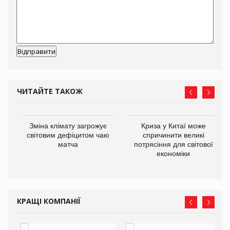
ЧИТАЙТЕ ТАКОЖ
Зміна клімату загрожує
Криза у Китаї може
ne
світовим дефіцитом чаю
спричинити великі
матча
потрясіння для світової
економіки
КРАЩІ КОМПАНІЇ