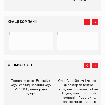
КРАЩІ КОМПАНІЇ
ОСОБИСТОСТІ
,
Тетяна Ільєнко, Executive-
Олег Андрійович Івченко —
ОВ
коуч, сертифікований коуч
директор патентно-
МСС ICF, ментор для
юридичної компанії «Вайз
лідерів
Груп», консалтингової
компанії «Парето» та
маркетингової агенції