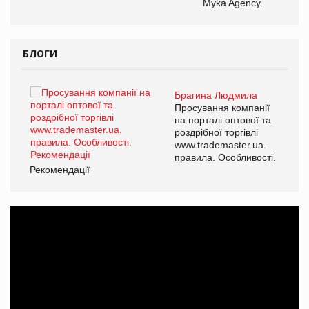
Myka Agency.
БЛОГИ
Брагина Людмила
ї
Просування компанії
а
на порталі оптової та
роздрібної торгівлі
www.trademaster.ua.
і.
правила. Особливості.
Рекомендації
Ре