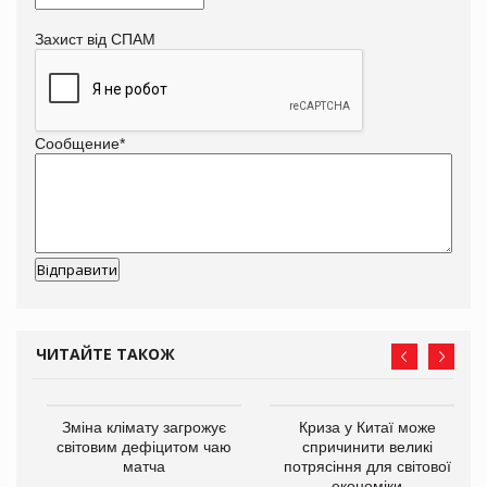
Захист від СПАМ
Сообщение
*
ЧИТАЙТЕ ТАКОЖ
Зміна клімату загрожує
Криза у Китаї може
ne
світовим дефіцитом чаю
спричинити великі
матча
потрясіння для світової
економіки