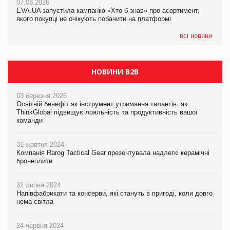
07.08.2026
07.08.2026
EVA.UA запустила кампанію «Хто б знав» про асортимент,
EVA.UA запустила кампанію «Хто б знав» про асортимент,
якого покупці не очікують побачити на платформі
якого покупці не очікують побачити на платформі
всі новини
НОВИНИ B2B
03 березня 2026
Освітній бенефіт як інструмент утримання талантів: як
ThinkGlobal підвищує лояльність та продуктивність вашої
команди
31 жовтня 2024
Компанія Rarog Tactical Gear презентувала надлегкі керамічні
бронеплити
31 липня 2024
Напівфабрикати та консерви, які стануть в пригоді, коли довго
нема світла
24 червня 2024