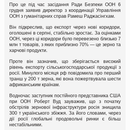
Про це під час засідання Ради Безпеки ООН 6
грудня заявив директор з координації Управління
ООН з гуманітарних справ Рамеш Раджасінгхам.
Він підкреслив, що експорт через нові коридори,
оголошені в серпні, стабільно зростає. За оцінками
ООН, через ці коридори було перевезено близько 7
млн т товарів, з яких приблизно 70% — це зерно та
харчові продукти.
Проте він зазначив, що зберігається високий
рівень експорту сільськогосподарської продукції з
росії. Минулого місяця рф повідомила про перший
транш у 200 т зерна, які вона пожертвувала шести
африканським країнам.
Водночас заступник постійного представника США
при ООН Роберт Вуд зауважив, що з початку
обстрілів зернової інфраструктури росія знищила
300 т українського збіжжя. За його словами, через
дії росії глобальні продовольчі ринки є більш
нестабільними.