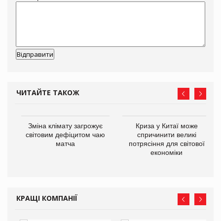
ЧИТАЙТЕ ТАКОЖ
Зміна клімату загрожує
Криза у Китаї може
ne
світовим дефіцитом чаю
спричинити великі
матча
потрясіння для світової
економіки
КРАЩІ КОМПАНІЇ