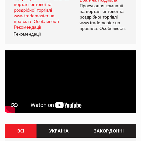
Просування компанії
на порталі оптової та
роздрібної торгівлі
www.trademaster.ua.
правила. Особливості.
Рекомендації
Ре
ВСІ
УКРАЇНА
ЗАКОРДОННІ