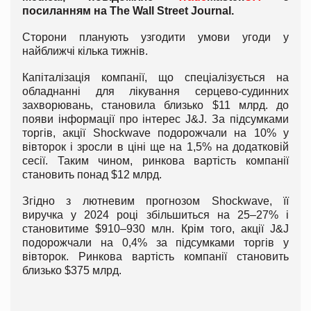
посиланням на The Wall Street Journal.
Сторони планують узгодити умови угоди у
найближчі кілька тижнів.
Капіталізація компанії, що спеціалізується на
обладнанні для лікування серцево-судинних
захворювань, становила близько $11 млрд. до
появи інформації про інтерес J&J. За підсумками
торгів, акції Shockwave подорожчали на 10% у
вівторок і зросли в ціні ще на 1,5% на додатковій
сесії. Таким чином, ринкова вартість компанії
становить понад $12 млрд.
Згідно з лютневим прогнозом Shockwave, її
виручка у 2024 році збільшиться на 25–27% і
становитиме $910–930 млн. Крім того, акції J&J
подорожчали на 0,4% за підсумками торгів у
вівторок. Ринкова вартість компанії становить
близько $375 млрд.