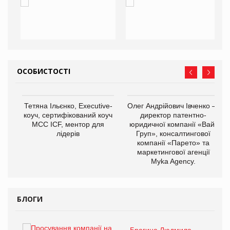
ОСОБИСТОСТІ
Тетяна Ільєнко, Executive-
Олег Андрійович Івченко —
коуч, сертифікований коуч
директор патентно-
МСС ICF, ментор для
юридичної компанії «Вайз
лідерів
Груп», консалтингової
компанії «Парето» та
маркетингової агенції
,
Myka Agency.
ОВ
БЛОГИ
Брагина Людмила