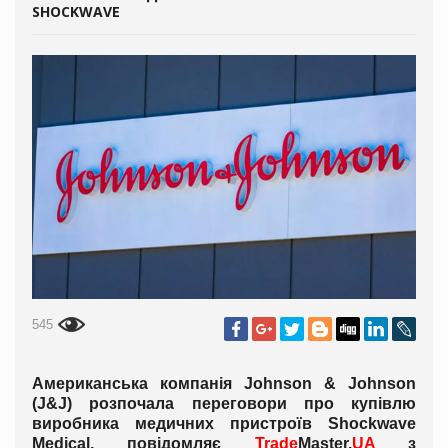
SHOCKWAVE
545
Американська компанія Johnson & Johnson
(J&J) розпочала переговори про купівлю
виробника медичних пристроїв Shockwave
Medical, повідомляє
Trade
Master.
UA
з