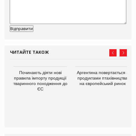
ЧИТАЙТЕ ТАКОЖ
Починають діяти нові
Аргентина повертається з
правила імпорту продукції
продуктами птахівництва
тваринного походження до
на європейський ринок
ЄС
в
О: