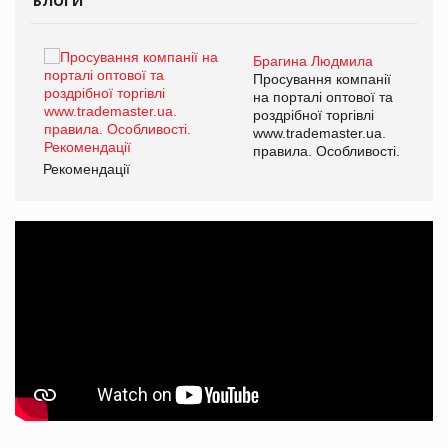
БЛОГИ
Брагина Людмила
ї
Просування компанії
а
на порталі оптової та
роздрібної торгівлі
www.trademaster.ua.
і.
правила. Особливості.
Рекомендації
Ре