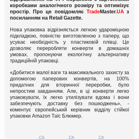
коробками аналогічного розміру та оптимізує
простір. Про це повідомляє
Trade
Master.
UA
з
посиланням на
Retail
Gazette
.
Нова упаковка відрізняється легкою удароміцною
підкладкою, повністю виготовленою з паперу, що
усуває необхідність у пластиковій плівці. Це
дозволяє переробляти конверти в домашніх
умовах, пропонуючи екологічну альтернативу
традиційній упаковці.
«Добитися малої ваги та максимального захисту за
допомогою паперових конвертів, на 100%
придатних для вторинної переробки, було
непростим завданням. Але, в ці конверти легко
упаковувати, їх легко утилізувати вдома і вони
забезпечують доставку без пошкоджень», -
коментує європейський керівник відділу стійкої
упаковки Amazon Таїс Блюмер.