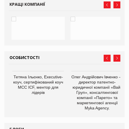
КРАЩІ КОМПАНІЇ
ОСОБИСТОСТІ
,
Тетяна Ільєнко, Executive-
Олег Андрійович Івченко —
ОВ
коуч, сертифікований коуч
директор патентно-
МСС ICF, ментор для
юридичної компанії «Вайз
лідерів
Груп», консалтингової
компанії «Парето» та
маркетингової агенції
Myka Agency.