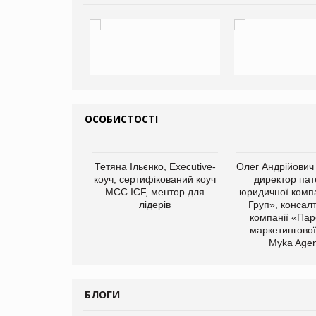
ОСОБИСТОСТІ
арас Ігорович,
Тетяна Ільєнко, Executive-
Олег Андрійович
иробництва ТОВ
коуч, сертифікований коуч
директор пат
Герчак"
МСС ICF, ментор для
юридичної компа
лідерів
Груп», консал
компанії «Пар
маркетингової
Myka Agen
БЛОГИ