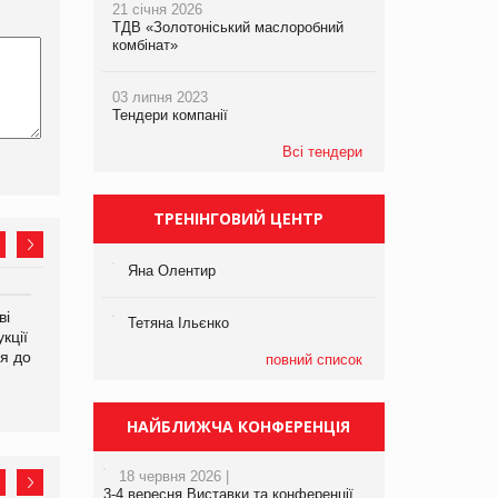
21 січня 2026
ТДВ «Золотоніський маслоробний
комбінат»
03 липня 2023
Тендери компанії
Всі тендери
ТРЕНІНГОВИЙ ЦЕНТР
Яна Олентир
ві
Аргентина повертається з
ФАО прогнозує зростання
Тетяна Ільєнко
кції
продуктами птахівництва
світових цін на
я до
на європейський ринок
продовольство
повний список
НАЙБЛИЖЧА КОНФЕРЕНЦІЯ
18 червня 2026 |
3-4 вересня Виставки та конференції