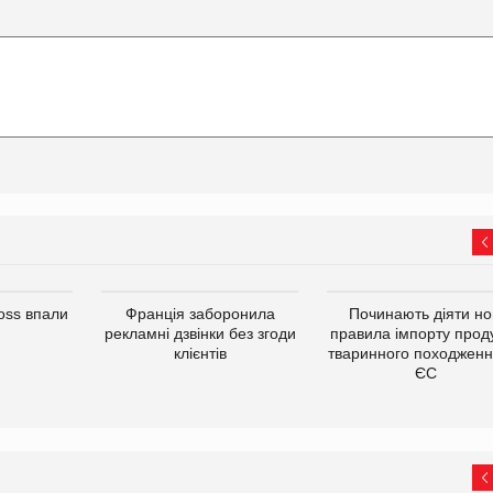
oss впали
Франція заборонила
Починають діяти но
рекламні дзвінки без згоди
правила імпорту проду
клієнтів
тваринного походженн
ЄС