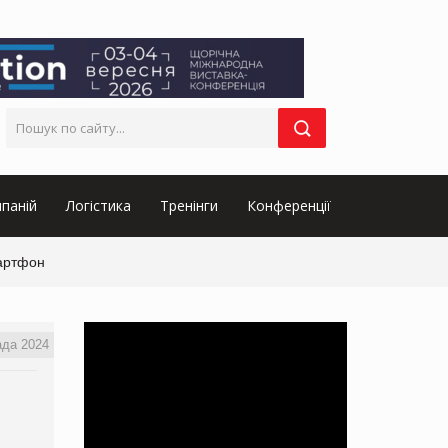
паній
Логістика
Тренінги
Конференції
мартфон
ада 2024