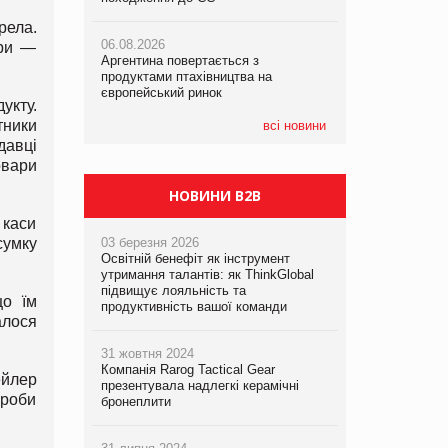
рела.
06.08.2026
06.08.2026
06.08.2026
ори —
Аргентина повертається з
Аргентина повертається з
Аргентина повертається з
продуктами птахівництва на
продуктами птахівництва на
продуктами птахівництва на
європейський ринок
європейський ринок
європейський ринок
укту.
тники
всі новини
давці
овари
НОВИНИ B2B
каси
сумку
03 березня 2026
Освітній бенефіт як інструмент
утримання талантів: як ThinkGlobal
підвищує лояльність та
що їм
продуктивність вашої команди
алося
31 жовтня 2024
Компанія Rarog Tactical Gear
ейлер
презентувала надлегкі керамічні
проби
бронеплити