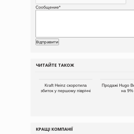
Сообщение
*
ЧИТАЙТЕ ТАКОЖ
верне клієнтам
Kraft Heinz скоротила
Продажі Hugo B
ларів за раніше
збиток у першому півріччі
на 9%
чені мита
КРАЩІ КОМПАНІЇ