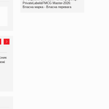
PrivateLabel&FMCG Master-2026:
Власна марка - Власна перевага
сник
Олексій Логачов-Михайлов
Яна Сараніна, директор
ежі
Файно маркет Директор
компанії «УкраМарин»
департаменту з
виробництва