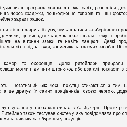
 учасників програми лояльності Walmart+, розповіли дже
инів через крадіжки, пошкодження товарів та інші факт
итейлер зараз працює.
 вартість товару, а й суму, яку заплатили за зберігання прод
ідомляли, що випадки крадіжок почастішали. Тому співробі
шати на вітрини замки та навіть ланцюги. Деякі про
ь для ліків від застуди, косметики та миючих засобів. Ці т
е камер та охоронців. Деякі ритейлери прибрали 
х люди могли підмінити штрих-код або взагалі покласти в 
ть і негативний бік: чесні покупці стикаються з тим, 
у, а це дратує. У самих працівників, своєю чергою, дод
слуговування у трьох магазинах в Альбукерці. Проте ріт
. Ритейлер також тестував систему, яка повідомляла про с
ями та викликала обурення у покупців.