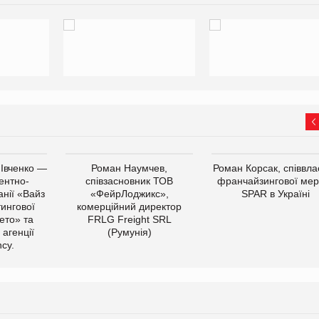
 Івченко —
Роман Наумчев,
Роман Корсак, співвла
ентно-
співзасновник ТОВ
франчайзингової мер
нії «Вайз
«ФейрЛоджикс»,
SPAR в Україні
тингової
комерційний директор
ето» та
FRLG Freight SRL
 агенції
(Румунія)
cy.