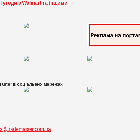
і угоди з Walmart та іншими
aster в
соціальних мережах
ss@trademaster.com.ua