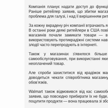
Компанія планує надати доступ до функції
Раніше ритейлер заявив, що збитки магаз
проблема для галузі, і над її вирішенням р
За кожну вкрадену річ компанії втрачають як
В останні роки деякі ритейлери в США пов
магазинів почали замикати товари — ві
використовують протикрадіжні системи навіт
злодії часто перепродують в інтернеті.
Також у магазинах з'явилося більш
самообслуговування, при використанні яки
неоплачений товар.
Але спроби захиститися від крадіжок маю
доводиться чекати співробітника магазин
обов'язків.
Walmart також відмовився від кас самооб
заявив, що повсюдно прибирати їх не буде
поцупити продукти — вона працювала зі збо