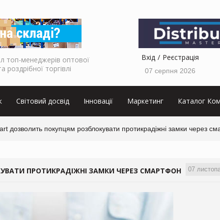
Вхід
Реєстрація
л топ-менеджерів оптової
та роздрібної торгівлі
07 серпня 2026
к
Світовий досвід
Інновації
Маркетинг
Каталог Ком
rt дозволить покупцям розблокувати протикрадіжні замки через с
07 листоп
УВАТИ ПРОТИКРАДІЖНІ ЗАМКИ ЧЕРЕЗ СМАРТФОН