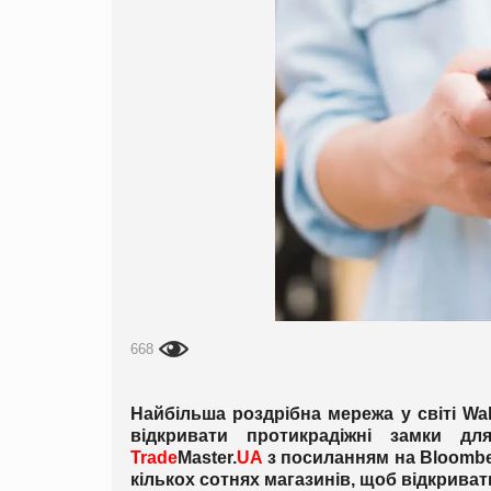
668
Найбільша роздрібна мережа у світі Wa
відкривати протикрадіжні замки дл
Trade
Master.
UA
з посиланням на Bloomber
кількох сотнях магазинів, щоб відкриват