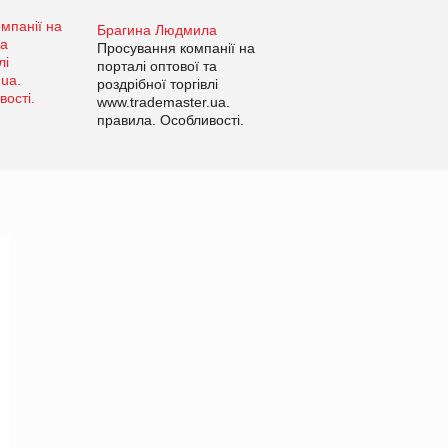
Брагина Людмила
Просування компанії на
порталі оптової та
роздрібної торгівлі
www.trademaster.ua.
правила. Особливості.
Рекомендації