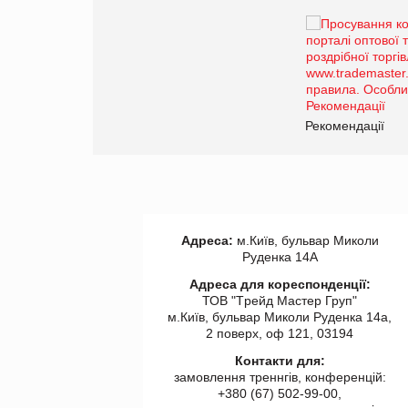
Брагина Людмила
Просування компанії на
порталі оптової та
роздрібної торгівлі
www.trademaster.ua.
правила. Особливості.
ії
Рекомендації
Адреса:
м.Київ, бульвар Миколи
Руденка 14А
Адреса для кореспонденції:
ТОВ "Tрейд Мастер Груп"
м.Київ, бульвар Миколи Руденка 14а,
2 поверх, оф 121, 03194
Контакти для:
замовлення треннгів, конференцій:
+380 (67) 502-99-00,