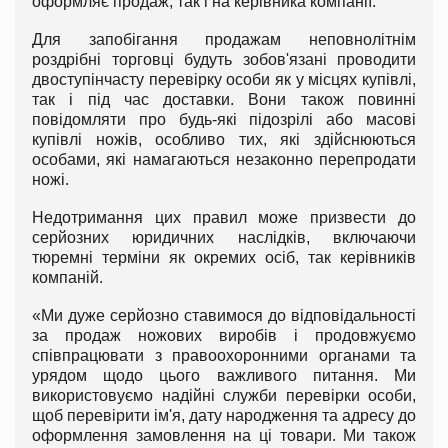
оформляє продаж, так і на керівника компанії.
Для запобігання продажам неповнолітнім
роздрібні торговці будуть зобов'язані проводити
двоступінчасту перевірку особи як у місцях купівлі,
так і під час доставки. Вони також повинні
повідомляти про будь-які підозрілі або масові
купівлі ножів, особливо тих, які здійснюються
особами, які намагаються незаконно перепродати
ножі.
Недотримання цих правил може призвести до
серйозних юридичних наслідків, включаючи
тюремні терміни як окремих осіб, так керівників
компаній.
«Ми дуже серйозно ставимося до відповідальності
за продаж ножових виробів і продовжуємо
співпрацювати з правоохоронними органами та
урядом щодо цього важливого питання. Ми
використовуємо надійні служби перевірки особи,
щоб перевірити ім'я, дату народження та адресу до
оформлення замовлення на ці товари. Ми також