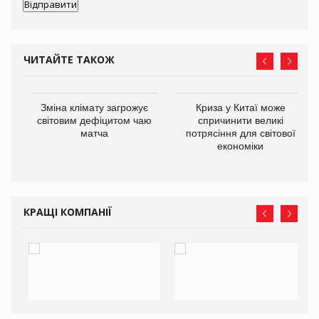
ЧИТАЙТЕ ТАКОЖ
Зміна клімату загрожує
Криза у Китаї може
ne
світовим дефіцитом чаю
спричинити великі
матча
потрясіння для світової
економіки
КРАЩІ КОМПАНІЇ