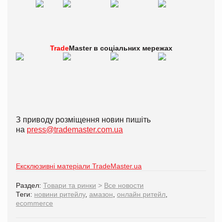
Trade
Master в
соціальних мережах
З приводу розміщення новин пишіть
на
press@trademaster.com.ua
Ексклюзивні матеріали TradeMaster.ua
Раздел:
Товари та ринки
>
Все новости
Теги:
новини ритейлу
,
амазон
,
онлайн ритейл
,
ecommerce