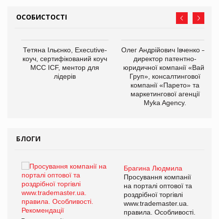
ОСОБИСТОСТІ
Тетяна Ільєнко, Executive-
Олег Андрійович Івченко —
коуч, сертифікований коуч
директор патентно-
МСС ICF, ментор для
юридичної компанії «Вайз
лідерів
Груп», консалтингової
компанії «Парето» та
маркетингової агенції
,
Myka Agency.
ОВ
БЛОГИ
Брагина Людмила
Просування компанії
на порталі оптової та
роздрібної торгівлі
www.trademaster.ua.
правила. Особливості.