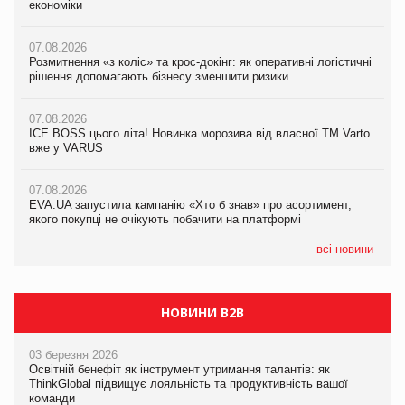
економіки
економіки
економіки
07.08.2026
07.08.2026
07.08.2026
Розмитнення «з коліс» та крос-докінг: як оперативні логістичні
Розмитнення «з коліс» та крос-докінг: як оперативні логістичні
Kraft Heinz скоротила збиток у першому півріччі
рішення допомагають бізнесу зменшити ризики
рішення допомагають бізнесу зменшити ризики
07.08.2026
07.08.2026
07.08.2026
Продажі Hugo Boss впали на 9%
ICE BOSS цього літа! Новинка морозива від власної ТМ Varto
ICE BOSS цього літа! Новинка морозива від власної ТМ Varto
вже у VARUS
вже у VARUS
07.08.2026
Франція заборонила рекламні дзвінки без згоди клієнтів
07.08.2026
07.08.2026
EVA.UA запустила кампанію «Хто б знав» про асортимент,
EVA.UA запустила кампанію «Хто б знав» про асортимент,
якого покупці не очікують побачити на платформі
якого покупці не очікують побачити на платформі
всі новини
НОВИНИ B2B
03 березня 2026
Освітній бенефіт як інструмент утримання талантів: як
ThinkGlobal підвищує лояльність та продуктивність вашої
команди