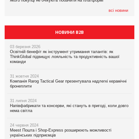
якого покупці не очікують побачити на платформі
якого покупці не очікують побачити на платформі
всі новини
НОВИНИ B2B
03 березня 2026
Освітній бенефіт як інструмент утримання талантів: як
ThinkGlobal підвищує лояльність та продуктивність вашої
команди
31 жовтня 2024
Компанія Rarog Tactical Gear презентувала надлегкі керамічні
бронеплити
31 липня 2024
Напівфабрикати та консерви, які стануть в пригоді, коли довго
нема світла
24 червня 2024
Meest Пошта і Shop-Express розширюють можливості
українських підприємців