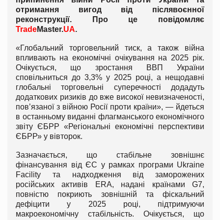
отримання вигод від післявоєнної
реконструкції. Про це повідомляє
Trade
Master.
UA
.
«Глобальний торговельний тиск, а також війна
впливають на економічні очікування на 2025 рік.
Очікується, що зростання ВВП України
сповільниться до 3,3% у 2025 році, а нещодавні
глобальні торговельні суперечності додадуть
додаткових ризиків до вже високої невизначеності,
пов’язаної з війною Росії проти країни», — йдеться
в останньому виданні флагманського економічного
звіту ЄБРР «Регіональні економічні перспективи
ЄБРР» у вівторок.
Зазначається, що стабільне зовнішнє
фінансування від ЄС у рамках програми Ukraine
Facility та надходження від заморожених
російських активів ERA, надані країнами G7,
повністю покриють зовнішній та фіскальний
дефіцити у 2025 році, підтримуючи
макроекономічну стабільність. Очікується, що