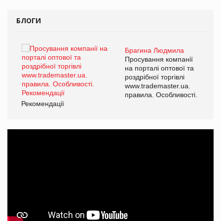
БЛОГИ
Брагина Людмила
Просування компанії
на порталі оптової та
роздрібної торгівлі
www.trademaster.ua.
правила. Особливості.
Рекомендації
Ре