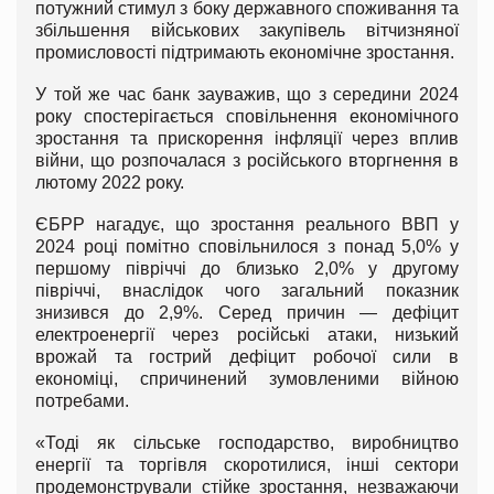
потужний стимул з боку державного споживання та
збільшення військових закупівель вітчизняної
промисловості підтримають економічне зростання.
У той же час банк зауважив, що з середини 2024
року спостерігається сповільнення економічного
зростання та прискорення інфляції через вплив
війни, що розпочалася з російського вторгнення в
лютому 2022 року.
ЄБРР нагадує, що зростання реального ВВП у
2024 році помітно сповільнилося з понад 5,0% у
першому півріччі до близько 2,0% у другому
півріччі, внаслідок чого загальний показник
знизився до 2,9%. Серед причин — дефіцит
електроенергії через російські атаки, низький
врожай та гострий дефіцит робочої сили в
економіці, спричинений зумовленими війною
потребами.
«Тоді як сільське господарство, виробництво
енергії та торгівля скоротилися, інші сектори
продемонстрували стійке зростання, незважаючи