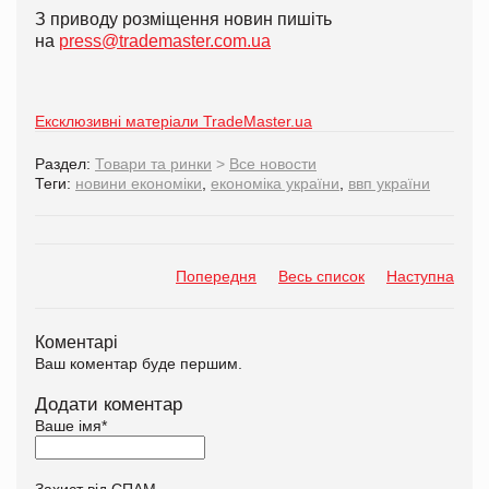
З приводу розміщення новин пишіть
на
press@trademaster.com.ua
Ексклюзивні матеріали TradeMaster.ua
Раздел:
Товари та ринки
>
Все новости
Теги:
новини економіки
,
економіка україни
,
ввп україни
Попередня
Весь список
Наступна
Коментарі
Ваш коментар буде першим.
Додати коментар
Ваше імя
*
Захист від СПАМ