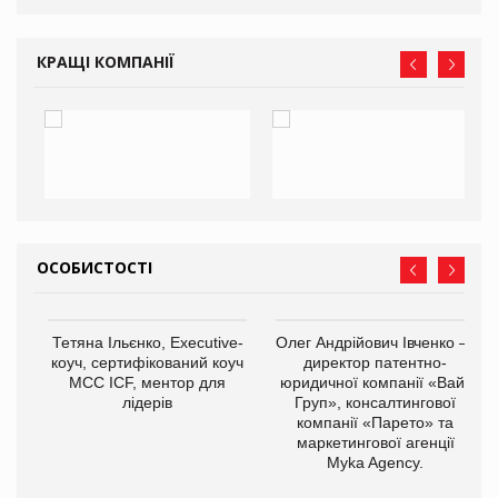
ne
КРАЩІ КОМПАНІЇ
ОСОБИСТОСТІ
Тетяна Ільєнко, Executive-
Олег Андрійович Івченко —
коуч, сертифікований коуч
директор патентно-
МСС ICF, ментор для
юридичної компанії «Вайз
лідерів
Груп», консалтингової
компанії «Парето» та
маркетингової агенції
,
Myka Agency.
ОВ