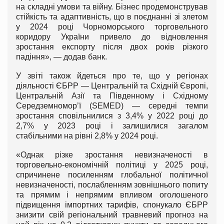
на складні умови та війну. Бізнес продемонстрував
стійкість та адаптивність, що в поєднанні зі злетом
у 2024 році Чорноморського торговельного
коридору України привело до відновлення
зростання експорту після двох років різкого
падіння», — додав банк.
У звіті також йдеться про те, що у регіонах
діяльності ЄБРР — Центральній та Східній Європі,
Центральній Азії та Південному і Східному
Середземномор’ї (SEMED) — середні темпи
зростання сповільнилися з 3,4% у 2022 році до
2,7% у 2023 році і залишилися загалом
стабільними на рівні 2,8% у 2024 році.
«Однак різке зростання невизначеності в
торговельно-економічній політиці у 2025 році,
спричинене посиленням глобальної політичної
невизначеності, послабленням зовнішнього попиту
та прямим і непрямим впливом оголошеного
підвищення імпортних тарифів, спонукало ЄБРР
знизити свій регіональний травневий прогноз на