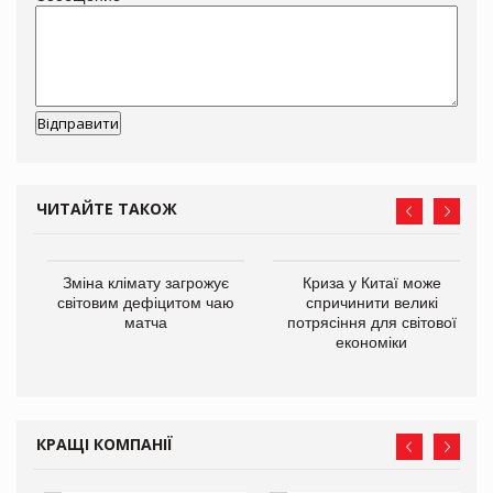
ЧИТАЙТЕ ТАКОЖ
Зміна клімату загрожує
Криза у Китаї може
ne
світовим дефіцитом чаю
спричинити великі
матча
потрясіння для світової
економіки
КРАЩІ КОМПАНІЇ