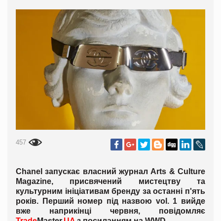
457
Chanel запускає власний журнал Arts & Culture
Magazine, присвячений мистецтву та
культурним ініціативам бренду за останні п'ять
років. Перший номер під назвою vol. 1 вийде
вже наприкінці червня, повідомляє
Trade
Master.
UA
з посиланням на WWD.