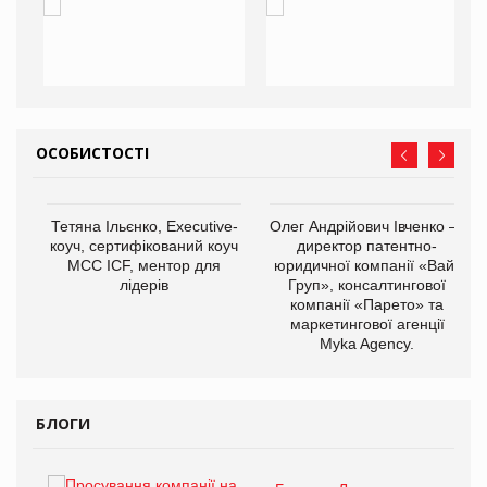
ОСОБИСТОСТІ
,
Тетяна Ільєнко, Executive-
Олег Андрійович Івченко —
ОВ
коуч, сертифікований коуч
директор патентно-
МСС ICF, ментор для
юридичної компанії «Вайз
лідерів
Груп», консалтингової
компанії «Парето» та
маркетингової агенції
Myka Agency.
БЛОГИ