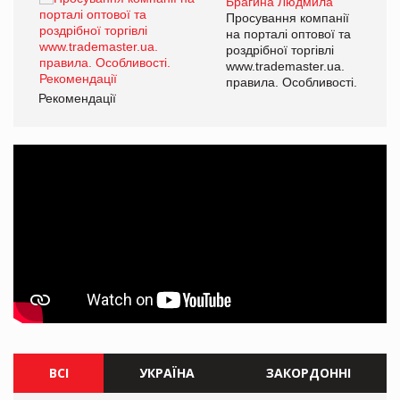
Брагина Людмила
Просування компанії
на порталі оптової та
роздрібної торгівлі
www.trademaster.ua.
правила. Особливості.
Рекомендації
Ре
ВСІ
УКРАЇНА
ЗАКОРДОННІ