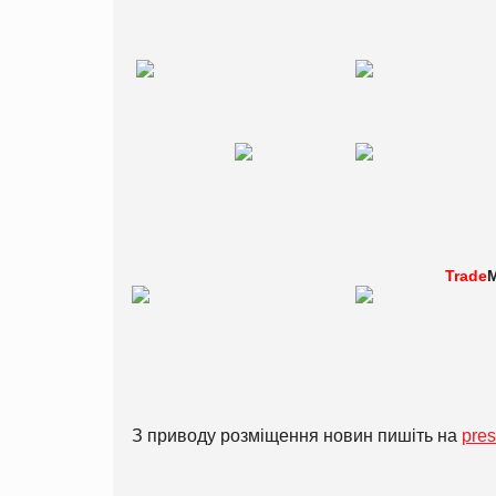
Trade
M
З приводу розміщення новин пишіть на
pre