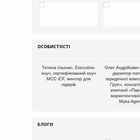
ОСОБИСТОСТІ
Тетяна Ільєнко, Executive-
Олег Андрійович
коуч, сертифікований коуч
директор пат
МСС ICF, ментор для
юридичної компа
лідерів
Груп», консал
компанії «Пар
маркетингової
арас Ігорович,
Myka Agen
иробництва ТОВ
Герчак"
БЛОГИ