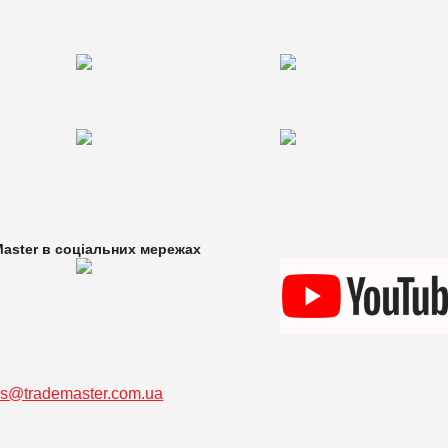
aster в
соціальних мережах
ss@trademaster.com.ua