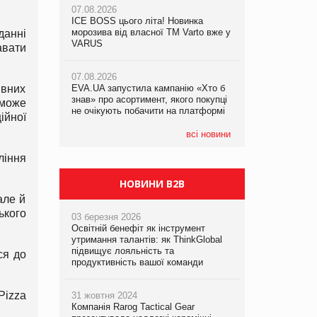
07.08.2026
07.08.2026
ICE BOSS цього літа! Новинка
ICE BOSS цього літа! Новинка
07.08.2026
морозива від власної ТМ Varto вже у
морозива від власної ТМ Varto вже у
данні
Франція заборонила рекламні дзвінки
VARUS
VARUS
авати
без згоди клієнтів
07.08.2026
07.08.2026
ивних
EVA.UA запустила кампанію «Хто б
EVA.UA запустила кампанію «Хто б
знав» про асортимент, якого покупці
знав» про асортимент, якого покупці
 може
не очікують побачити на платформі
не очікують побачити на платформі
ійної
всі новини
ління
НОВИНИ B2B
але й
ького
03 березня 2026
Освітній бенефіт як інструмент
утримання талантів: як ThinkGlobal
підвищує лояльність та
ся до
продуктивність вашої команди
Pizza
31 жовтня 2024
Компанія Rarog Tactical Gear