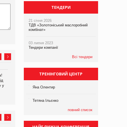
ТЕНДЕРИ
21 січня 2026
ТДВ «Золотоніський маслоробний
комбінат»
03 липня 2023
Тендери компанії
Всі тендери
ТРЕНІНГОВИЙ ЦЕНТР
а!
EVA.UA запустила
Kraft Heinz скоротила
ід
кампанію «Хто б знав» про
збиток у першому півріччі
е у
асортимент, якого покупці
Яна Олентир
не очікують побачити на
платформі
Тетяна Ільєнко
повний список
НАЙБЛИЖЧА КОНФЕРЕНЦІЯ