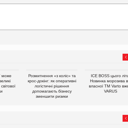
ї може
Розмитнення «з коліс» та
ICE BOSS цього літ
великі
крос-докінг: як оперативні
Новинка морозива в
світової
логістичні рішення
власної ТМ Varto вж
ки
допомагають бізнесу
VARUS
зменшити ризики