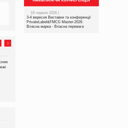
18 червня 2026 |
3-4 вересня Виставки та конференції
PrivateLabel&FMCG Master-2026:
Власна марка - Власна перевага
сник
Олексій Логачов-Михайлов
Яна Сараніна, директор
ежі
Файно маркет Директор
компанії «УкраМарин»
департаменту з
виробництва