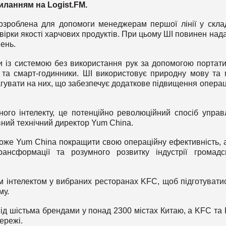
иланням на
Logist
.
FM
.
озроблена для допомоги менеджерам першої лінії у скла
вірки якості харчових продуктів. При цьому ШІ повинен над
ень.
 із системою без використання рук за допомогою портат
и та смарт-годинники. ШІ використовує природну мову та
агувати на них, що забезпечує додаткове підвищення операц
ого інтелекту, це потенційно революційний спосіб управ
ний технічний директор Yum China.
же Yum China покращити свою операційну ефективність, 
нсформації та розумного розвитку індустрії громадс
им інтелектом у вибраних ресторанах KFC, щоб підготувати
му.
ід шістьма брендами у понад 2300 містах Китаю, а KFC та 
ережі.