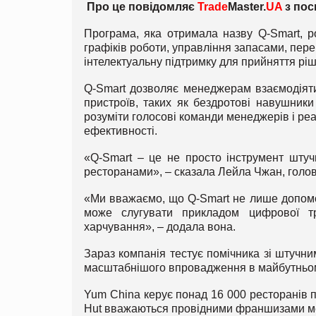
Про це повідомляє
Trade
Master.
UA
з пос
Програма, яка отримала назву Q-Smart, р
графіків роботи, управління запасами, пере
інтелектуальну підтримку для прийняття ріш
Q-Smart дозволяє менеджерам взаємодіяти
пристроїв, таких як бездротові навушник
розуміти голосові команди менеджерів і ре
ефективності.
«Q-Smart – це не просто інструмент штучн
ресторанами», – сказала Лейла Чжан, голов
«Ми вважаємо, що Q-Smart не лише допомо
може слугувати прикладом цифрової тра
харчування», – додала вона.
Зараз компанія тестує помічника зі штучн
масштабнішого впровадження в майбутньо
Yum China керує понад 16 000 ресторанів п
Hut вважаються провідними франшизами м