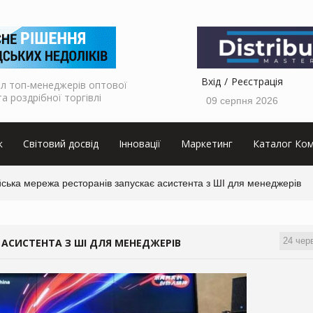
Вхід
Реєстрація
л топ-менеджерів оптової
та роздрібної торгівлі
09 серпня 2026
к
Світовий досвід
Інновації
Маркетинг
Каталог Ком
ська мережа ресторанів запускає асистента з ШІ для менеджерів
24 чер
 АСИСТЕНТА З ШІ ДЛЯ МЕНЕДЖЕРІВ