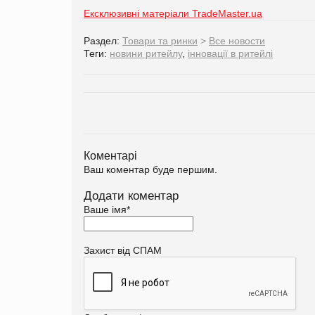
Ексклюзивні матеріали TradeMaster.ua
Раздел:
Товари та ринки
>
Все новости
Теги:
новини ритейлу
,
інновації в ритейлі
Коментарі
Ваш коментар буде першим.
Додати коментар
Ваше імя
*
Захист від СПАМ