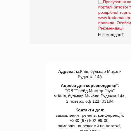
Брагина Людмила
Просування компанії на
порталі оптової та
роздрібної торгівлі
www.trademaster.ua.
правила. Особливості.
ії
Рекомендації
Адреса:
м.Київ, бульвар Миколи
Руденка 14А
Адреса для кореспонденції:
ТОВ "Tрейд Мастер Груп"
м.Київ, бульвар Миколи Руденка 14а,
2 поверх, оф 121, 03194
Контакти для:
замовлення треннгів, конференцій:
+380 (67) 502-99-00,
замовлення реклами на порталі,
журналах: