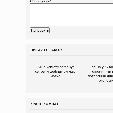
Сообщение
*
ЧИТАЙТЕ ТАКОЖ
ує виробника
Зміна клімату загрожує
Криза у Кита
добавок Thorne
світовим дефіцитом чаю
спричинити 
матча
потрясіння для 
економі
КРАЩІ КОМПАНІЇ