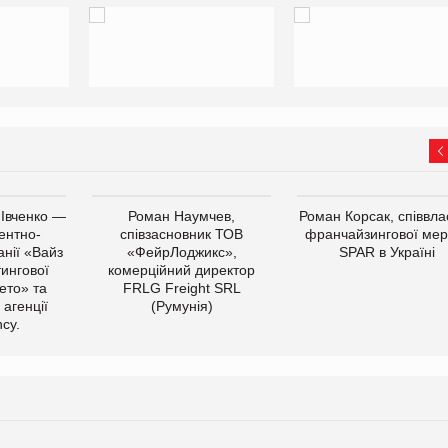
 Івченко —
Роман Наумчев,
Роман Корсак, співвла
ентно-
співзасновник ТОВ
франчайзингової мер
нії «Вайз
«ФейрЛоджикс»,
SPAR в Україні
тингової
комерційний директор
ето» та
FRLG Freight SRL
 агенції
(Румунія)
cy.