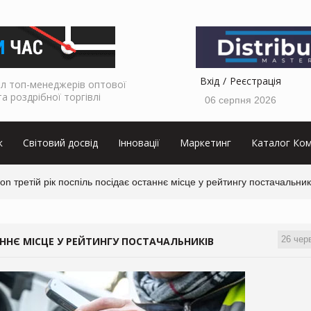
Вхід
Реєстрація
л топ-менеджерів оптової
та роздрібної торгівлі
06 серпня 2026
к
Світовий досвід
Інновації
Маркетинг
Каталог Ком
n третій рік поспіль посідає останнє місце у рейтингу постачальник
26 чер
АННЄ МІСЦЕ У РЕЙТИНГУ ПОСТАЧАЛЬНИКІВ