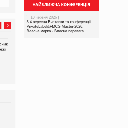
НАЙБЛИЖЧА КОНФЕРЕНЦІЯ
18 червня 2026 |
3-4 вересня Виставки та конференції
PrivateLabel&FMCG Master-2026:
Власна марка - Власна перевага
сник
Олексій Логачов-Михайлов
Яна Сараніна, директор
ежі
Файно маркет Директор
компанії «УкраМарин»
департаменту з
виробництва
Брагина Людмила
Просування компанії на
порталі оптової та