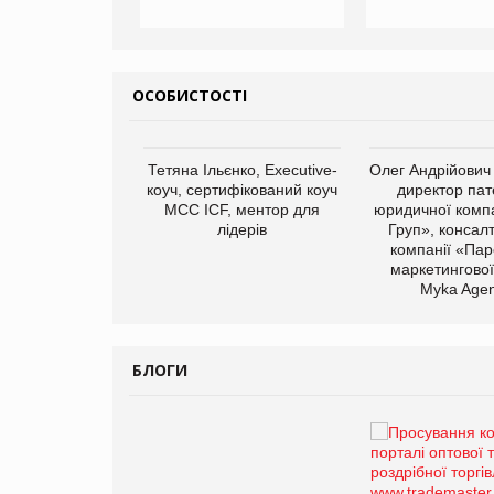
ОСОБИСТОСТІ
арас Ігорович,
Тетяна Ільєнко, Executive-
Олег Андрійович
иробництва ТОВ
коуч, сертифікований коуч
директор пат
Герчак"
МСС ICF, ментор для
юридичної компа
лідерів
Груп», консал
компанії «Пар
маркетингової
Myka Agen
БЛОГИ
Брагина Людмила
Просування компанії на
порталі оптової та