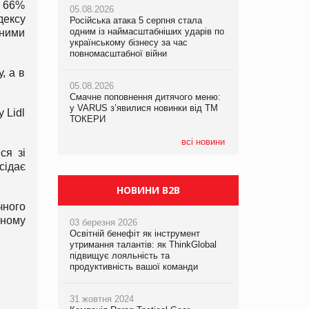
 66%
05.08.2026
05.08.2026
рекламі екологічних продуктів
дексу
Російська атака 5 серпня стала
Російська атака 5 серпня стала
одним із наймасштабніших ударів по
одним із наймасштабніших ударів по
бними
05.08.2026
українському бізнесу за час
українському бізнесу за час
AstraZeneca обговорює найбільшу
повномасштабної війни
повномасштабної війни
угоду десятиліття
, а в
05.08.2026
05.08.2026
Смачне поповнення дитячого меню:
Смачне поповнення дитячого меню:
у VARUS з’явилися новинки від ТМ
у VARUS з’явилися новинки від ТМ
 Lidl
ТОКЕРИ
ТОКЕРИ
всі новини
ся зі
сідає
НОВИНИ B2B
чного
вному
03 березня 2026
Освітній бенефіт як інструмент
утримання талантів: як ThinkGlobal
підвищує лояльність та
продуктивність вашої команди
31 жовтня 2024