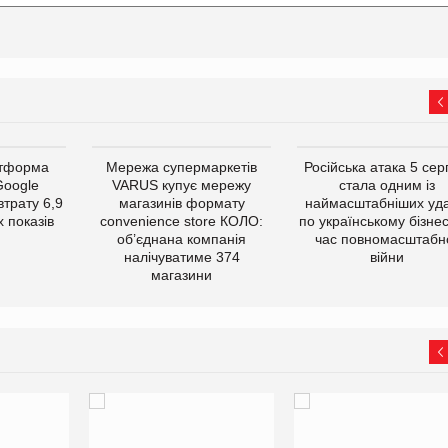
атформа
Мережа супермаркетів
Російська атака 5 се
Google
VARUS купує мережу
стала одним із
втрату 6,9
магазинів формату
наймасштабніших уда
 показів
convenience store КОЛО:
по українському бізнес
об’єднана компанія
час повномасштабн
налічуватиме 374
війни
магазини