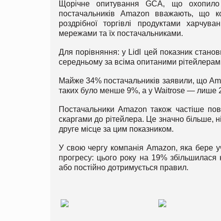
Щорічне опитування GCA, що охопило 
постачальників Amazon вважають, що к
роздрібної торгівлі продуктами харчув
мережами та їх постачальниками.
Для порівняння: у Lidl цей показник стано
середньому за всіма опитаними рітейлера
Майже 34% постачальників заявили, що Amazo
таких було менше 9%, а у Waitrose — лише 
Постачальники Amazon також частіше пові
скаргами до рітейлера. Це значно більше, н
друге місце за цим показником.
У свою чергу компанія Amazon, яка бере уч
прогресу: цього року на 19% збільшилася к
або постійно дотримується правил.