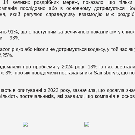
14 великих роздрібних мереж, показало, що тільки
омпанія послідовно або в основному дотримується Ко
ання, який регулює справедливу взаємодію між роздрі
вить 91%, що є наступним за величиною показником у списку
ми — 93%.
n рідко або ніколи не дотримується кодексу, у той час як у
2,25%.
домляли про проблеми у 2024 році: 13% із них звертали
іж 3%, про які повідомили постачальники Sainsbury's, що по
асть в опитуванні з 2022 року, зазначила, що досягла зна
ількість постачальників, які заявили, що компанія в осно