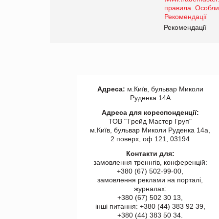
роздрібної торгівлі
www.trademaster.ua.
правила. Особливості.
ії
Рекомендації
Адреса:
м.Київ, бульвар Миколи
Руденка 14А
Адреса для кореспонденції:
ТОВ "Tрейд Мастер Груп"
м.Київ, бульвар Миколи Руденка 14а,
2 поверх, оф 121, 03194
Контакти для:
замовлення треннгів, конференцій:
+380 (67) 502-99-00,
замовлення реклами на порталі,
журналах:
+380 (67) 502 30 13,
інші питання: +380 (44) 383 92 39,
+380 (44) 383 50 34.