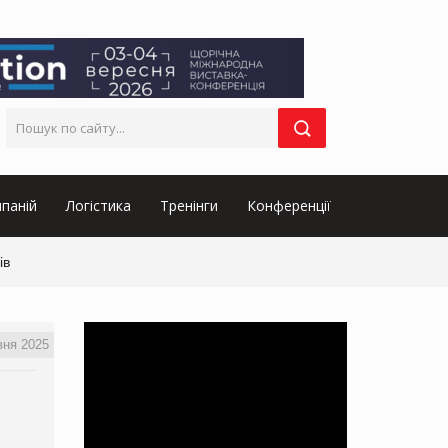
паній
Логістика
Тренінги
Конференції
ів
вня 2025