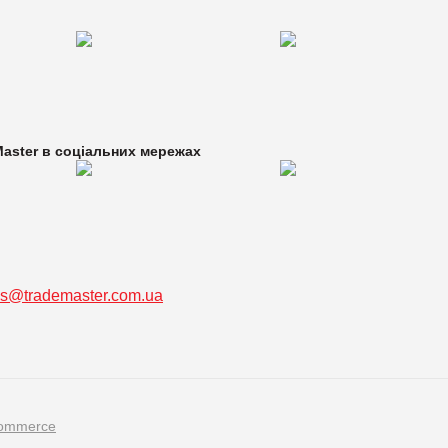
aster в
соціальних мережах
ss@trademaster.com.ua
ommerce