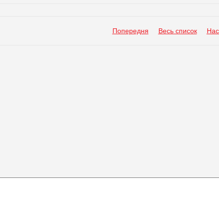
Попередня
Весь список
Нас