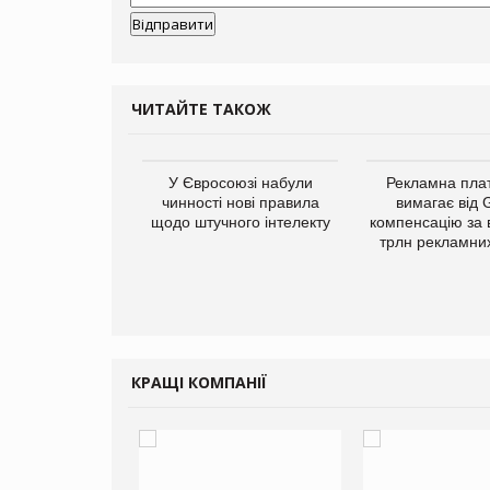
ЧИТАЙТЕ ТАКОЖ
у Зеландію
У Євросоюзі набули
Рекламна пл
22,1% світового
чинності нові правила
вимагає від 
ту молочної
щодо штучного інтелекту
компенсацію за 
одукції
трлн рекламних
КРАЩІ КОМПАНІЇ