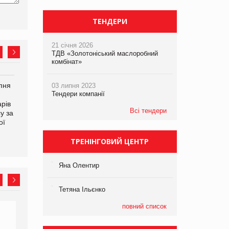
ТЕНДЕРИ
21 січня 2026
ТДВ «Золотоніський маслоробний
комбінат»
рпня
Смачне поповнення
Сергій Лісунов про
03 липня 2023
Тендери компанії
дитячого меню: у VARUS
заморожені хлібобулочні
рів
з’явилися новинки від ТМ
вироби на
Всі тендери
у за
ТОКЕРИ
PrivateLabel&FMCG Master
ої
2026
ТРЕНІНГОВИЙ ЦЕНТР
Яна Олентир
Тетяна Ільєнко
повний список