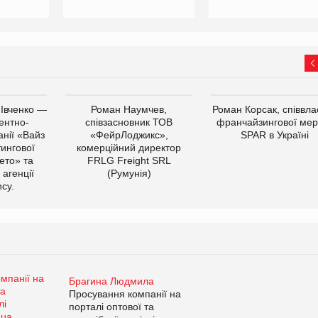
 Івченко —
Роман Наумчев,
Роман Корсак, співвла
ентно-
співзасновник ТОВ
франчайзингової мер
нії «Вайз
«ФейрЛоджикс»,
SPAR в Україні
тингової
комерційний директор
ето» та
FRLG Freight SRL
 агенції
(Румунія)
cy.
Брагина Людмила
Просування компанії на
порталі оптової та