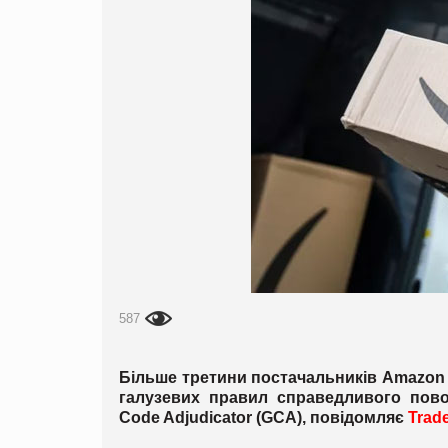
587
Більше третини постачальників Amazon 
галузевих правил справедливого пово
Code Adjudicator (GCA), повідомляє
Trad