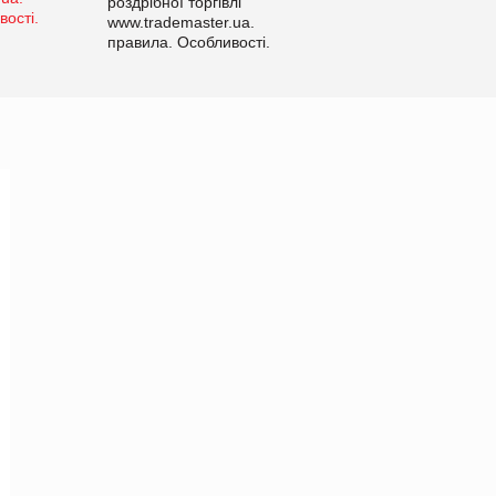
роздрібної торгівлі
www.trademaster.ua.
правила. Особливості.
Рекомендації