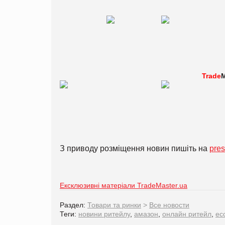
Trade
M
З приводу розміщення новин пишіть на
pre
Ексклюзивні матеріали TradeMaster.ua
Раздел:
Товари та ринки
>
Все новости
Теги:
новини ритейлу
,
амазон
,
онлайн ритейл
,
ec