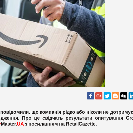
повідомили, що компанія рідко або ніколи не дотриму
дження. Про це свідчать результати опитування Gro
e
Master.
UA
з посиланням на
Retail
Gazette
.