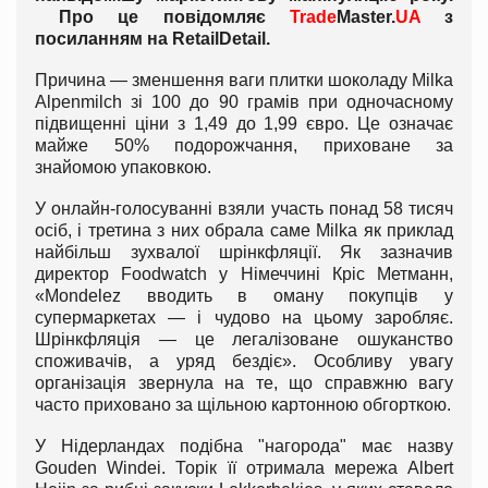
Про це повідомляє
Trade
Master.
UA
з
посиланням на
Retail
Detail
.
Причина — зменшення ваги плитки шоколаду Milka
Alpenmilch зі 100 до 90 грамів при одночасному
підвищенні ціни з 1,49 до 1,99 євро. Це означає
майже 50% подорожчання, приховане за
знайомою упаковкою.
У онлайн-голосуванні взяли участь понад 58 тисяч
осіб, і третина з них обрала саме Milka як приклад
найбільш зухвалої шрінкфляції. Як зазначив
директор Foodwatch у Німеччині Кріс Метманн,
«Mondelez вводить в оману покупців у
супермаркетах — і чудово на цьому заробляє.
Шрінкфляція — це легалізоване ошуканство
споживачів, а уряд бездіє». Особливу увагу
організація звернула на те, що справжню вагу
часто приховано за щільною картонною обгорткою.
У Нідерландах подібна "нагорода" має назву
Gouden Windei. Торік її отримала мережа Albert