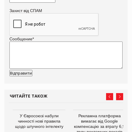
Захист від СПАМ
Сообщение
*
ЧИТАЙТЕ ТАКОЖ
У Євросоюзі набули
Рекламна платформа
го
чинності нові правила
вимагає від Google
щодо штучного інтелекту
компенсацію за втрату 6,9
трлн рекламних показів