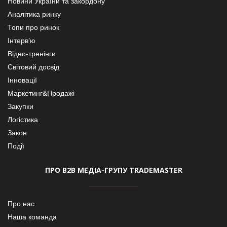
Новини України та закордону
Аналітика ринку
Топи про ринок
Інтерв’ю
Відео-тренінги
Світовий досвід
Інновації
Маркетинг&Продажі
Закупки
Логістика
Закон
Події
ПРО В2В МЕДІА-ГРУПУ TRADEMASTER
Про нас
Наша команда