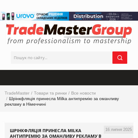
TradeMaster
Товари та ринки
Все новости
Шрінкфляція принесла Milka антипремію за оманливу
рекламу в Німеччині
16 липня 2025
ШРІНКФЛЯЦІЯ ПРИНЕСЛА MILKA
АНТИПРЕМІЮ ЗА ОМАНЛИВУ РЕКЛАМУ В