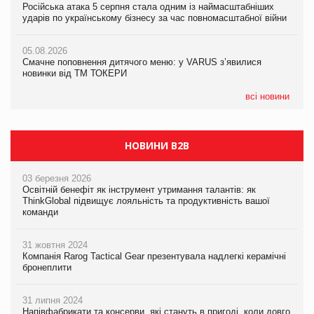
Російська атака 5 серпня стала одним із наймасштабніших
Російська атака 5 серпня стала одним із наймасштабніших
ударів по українському бізнесу за час повномасштабної війни
ударів по українському бізнесу за час повномасштабної війни
05.08.2026
AstraZeneca обговорює найбільшу угоду десятиліття
05.08.2026
05.08.2026
Смачне поповнення дитячого меню: у VARUS з’явилися
Смачне поповнення дитячого меню: у VARUS з’явилися
новинки від ТМ ТОКЕРИ
новинки від ТМ ТОКЕРИ
всі новини
НОВИНИ B2B
03 березня 2026
Освітній бенефіт як інструмент утримання талантів: як
ThinkGlobal підвищує лояльність та продуктивність вашої
команди
31 жовтня 2024
Компанія Rarog Tactical Gear презентувала надлегкі керамічні
бронеплити
31 липня 2024
Напівфабрикати та консерви, які стануть в пригоді, коли довго