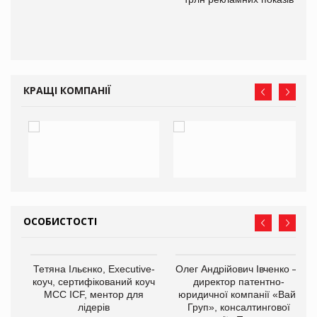
КРАЩІ КОМПАНІЇ
ОСОБИСТОСТІ
,
Тетяна Ільєнко, Executive-
Олег Андрійович Івченко —
ОВ
коуч, сертифікований коуч
директор патентно-
МСС ICF, ментор для
юридичної компанії «Вайз
лідерів
Груп», консалтингової