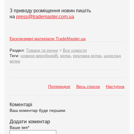
З приводу розміщення новин пишіть
на
press@trademaster.com.ua
Ексклюзивні матеріали TradeMaster.ua
Раздел:
Товари та ринки
>
Все новости
Теги:
новини виробникіВ
,
мілка
,
реклама мілка
,
шоколад
мілка
Попередня
Весь список
Наступна
Коментарі
Ваш коментар буде першим.
Додати коментар
Ваше імя
*