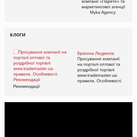
компанії «Парето» та
маркетингової агенції
Myka Agency.
БЛОГИ
Брагина Людмила
Просування компанії
на порталі оптової та
роздрібної торгівлі
www.trademaster.ua.
правила. Особливості.
Рекомендації
Ре