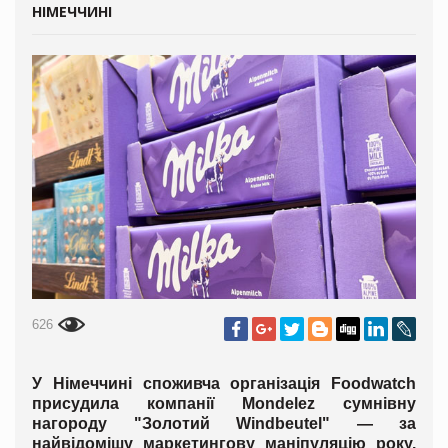
НІМЕЧЧИНІ
626
У Німеччині споживча організація Foodwatch
присудила компанії Mondelez сумнівну
нагороду "Золотий Windbeutel" — за
найвідомішу маркетингову маніпуляцію року.