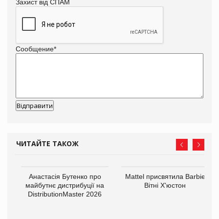
Захист від СПАМ
Сообщение
*
ЧИТАЙТЕ ТАКОЖ
Анастасія Бутенко про
Mattel присвятила Barbie
оди
майбутнє дистрибуції на
Вітні Х'юстон
DistributionMaster 2026