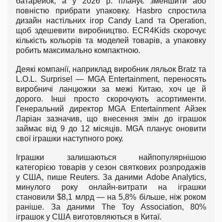
батарейок, а у 2026 р. планує зменшити або
повністю прибрати упаковку. Hasbro спростила
дизайн настільних ігор Candy Land та Operation,
щоб здешевити виробництво. ECR4Kids скорочує
кількість кольорів та моделей товарів, а упаковку
робить максимально компактною.
Деякі компанії, наприклад виробник ляльок Bratz та
L.O.L. Surprise! — MGA Entertainment, переносять
виробничі ланцюжки за межі Китаю, хоч це й
дорого. Інші просто скорочують асортименти.
Генеральний директор MGA Entertainment Айзек
Ларіан зазначив, що внесення змін до іграшок
займає від 9 до 12 місяців. MGA планує оновити
свої іграшки наступного року.
Іграшки залишаються найпопулярнішою
категорією товарів у сезон святкових розпродажів
у США, пише Reuters. За даними Adobe Analytics,
минулого року онлайн-витрати на іграшки
становили $8,1 млрд — на 5,8% більше, ніж роком
раніше. За даними The Toy Association, 80%
іграшок у США виготовляються в Китаї.