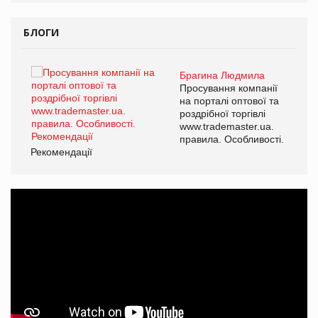
БЛОГИ
Брагина Людмила
Просування компанії
на порталі оптової та
роздрібної торгівлі
www.trademaster.ua.
правила. Особливості.
Рекомендації
Ре