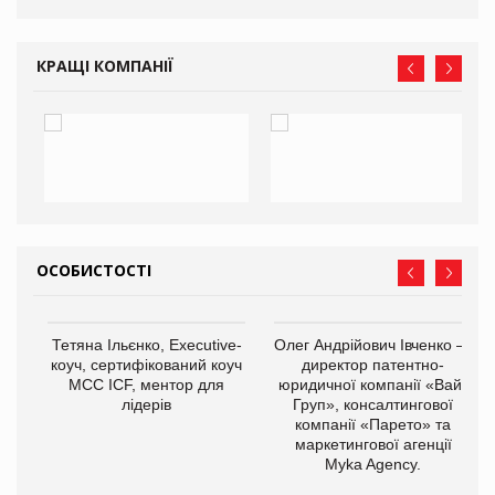
КРАЩІ КОМПАНІЇ
ОСОБИСТОСТІ
Тетяна Ільєнко, Executive-
Олег Андрійович Івченко —
коуч, сертифікований коуч
директор патентно-
МСС ICF, ментор для
юридичної компанії «Вайз
лідерів
Груп», консалтингової
компанії «Парето» та
маркетингової агенції
,
Myka Agency.
ОВ