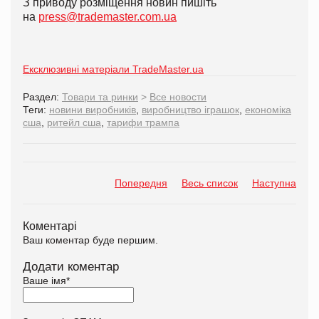
З приводу розміщення новин пишіть
на
press@trademaster.com.ua
Ексклюзивні матеріали TradeMaster.ua
Раздел:
Товари та ринки
>
Все новости
Теги:
новини виробників
,
виробництво іграшок
,
економіка
сша
,
ритейл сша
,
тарифи трампа
Попередня
Весь список
Наступна
Коментарі
Ваш коментар буде першим.
Додати коментар
Ваше імя
*