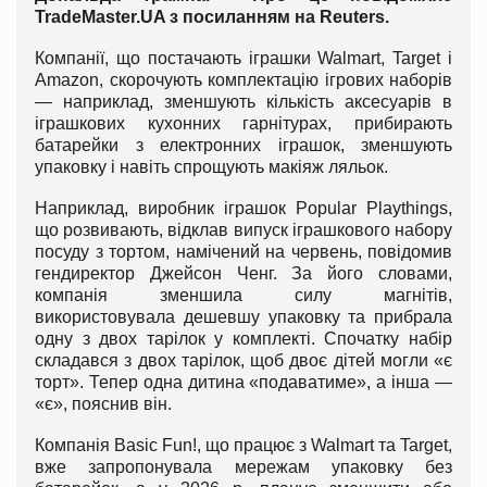
Trade
Master.
UA
з посиланням на Reuters.
Компанії, що постачають іграшки Walmart, Target і
Amazon, скорочують комплектацію ігрових наборів
— наприклад, зменшують кількість аксесуарів в
іграшкових кухонних гарнітурах, прибирають
батарейки з електронних іграшок, зменшують
упаковку і навіть спрощують макіяж ляльок.
Наприклад, виробник іграшок Popular Playthings,
що розвивають, відклав випуск іграшкового набору
посуду з тортом, намічений на червень, повідомив
гендиректор Джейсон Ченг. За його словами,
компанія зменшила силу магнітів,
використовувала дешевшу упаковку та прибрала
одну з двох тарілок у комплекті. Спочатку набір
складався з двох тарілок, щоб двоє дітей могли «є
торт». Тепер одна дитина «подаватиме», а інша —
«є», пояснив він.
Компанія Basic Fun!, що працює з Walmart та Target,
вже запропонувала мережам упаковку без