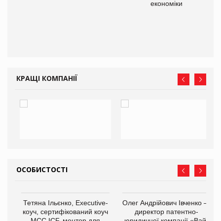
економіки
ne
КРАЩІ КОМПАНІЇ
ОСОБИСТОСТІ
,
Тетяна Ільєнко, Executive-
Олег Андрійович Івченко —
ОВ
коуч, сертифікований коуч
директор патентно-
МСС ICF, ментор для
юридичної компанії «Вайз