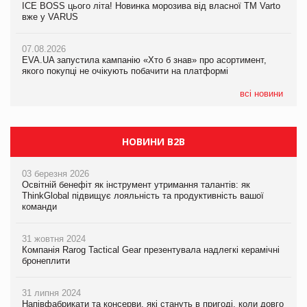
ICE BOSS цього літа! Новинка морозива від власної ТМ Varto
ICE BOSS цього літа! Новинка морозива від власної ТМ Varto
вже у VARUS
вже у VARUS
07.08.2026
Франція заборонила рекламні дзвінки без згоди клієнтів
07.08.2026
07.08.2026
EVA.UA запустила кампанію «Хто б знав» про асортимент,
EVA.UA запустила кампанію «Хто б знав» про асортимент,
якого покупці не очікують побачити на платформі
якого покупці не очікують побачити на платформі
всі новини
НОВИНИ B2B
03 березня 2026
Освітній бенефіт як інструмент утримання талантів: як
ThinkGlobal підвищує лояльність та продуктивність вашої
команди
31 жовтня 2024
Компанія Rarog Tactical Gear презентувала надлегкі керамічні
бронеплити
31 липня 2024
Напівфабрикати та консерви, які стануть в пригоді, коли довго