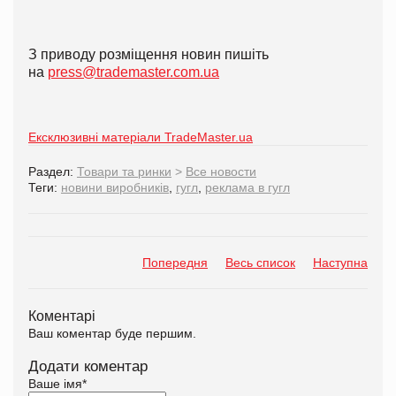
З приводу розміщення новин пишіть
на
press@trademaster.com.ua
Ексклюзивні матеріали TradeMaster.ua
Раздел:
Товари та ринки
>
Все новости
Теги:
новини виробників
,
гугл
,
реклама в гугл
Попередня
Весь список
Наступна
Коментарі
Ваш коментар буде першим.
Додати коментар
Ваше імя
*