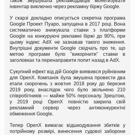
також змушувала рекламодавців монетизувати
інвентар виключно через рекламну біржу Google.
У скарзі докладно описується секретна програма
Google Проект Пуаро, запущена в 2017 році. Вона
систематично знижувала ставки з платформи
Google на конкуруючі рекламні біржі до 90%, при
цьому індекс AdX не зазнавав такого зниження.
Внутрішні документи Google свідчать про те, що
метою програми було "викорінити" ставки в
заголовках та перенаправити попит назад в AdX.
Сукупний ефект від дій Google виявився руйнівним
для OpenX. Компанія була змушена провести два
етапи скорочень з жовтня 2018 року до березня
2019 року, внаслідок чого було звільнено 210
співробітників — майже 50% персоналу. Зрештою,
у 2019 році OpenX повністю закрила свій
рекламний сервер через антиконкурентні
обмеження Google.
Тепер OpenX вимагає відшкодування збитків у
потрійному розмірі, винесення судової заборони