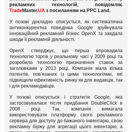
рекламних технологій, повідомляє
Trade
Master.
UA
з посиланням на PPC Land.
У позові докладно описується, як систематична
антиконкурентна поведінка Google зруйнувала
інноваційний рекламний бізнес OpenX та завдала
шкоди її рекламній діяльності.
OpenX стверджує, що перша впровадила
технологію торгів у реальному часі у 2009 році та
розробила технологію призначення ставок за
заголовками у 2013 році. Компанія мала кілька
патентів, пов'язаних із цими технологіями, які
підвищили ефективність ринку як для видавців, так
і для рекламодавців.
У позові описується і стратегія Google, яка
застосовувалася після придбання DoubleClick в
2008 році. Так, компанія вимагала
використовувати платформу свого рекламного
сервера для доступу до бажаного інвентарю, свою
рекламну біржу для агрегації цього інвентарю, а