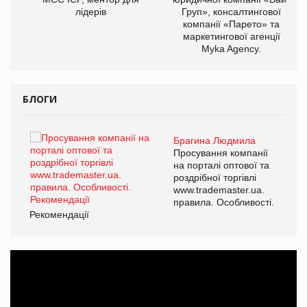
лідерів
Груп», консалтингової
компанії «Парето» та
маркетингової агенції
Myka Agency.
БЛОГИ
Брагина Людмила
ї
Просування компанії
а
на порталі оптової та
роздрібної торгівлі
www.trademaster.ua.
і.
правила. Особливості.
Рекомендації
Ре