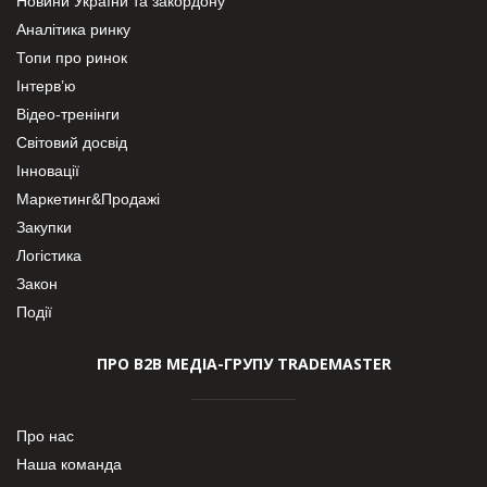
Новини України та закордону
Аналітика ринку
Топи про ринок
Інтерв’ю
Відео-тренінги
Світовий досвід
Інновації
Маркетинг&Продажі
Закупки
Логістика
Закон
Події
ПРО В2В МЕДІА-ГРУПУ TRADEMASTER
Про нас
Наша команда