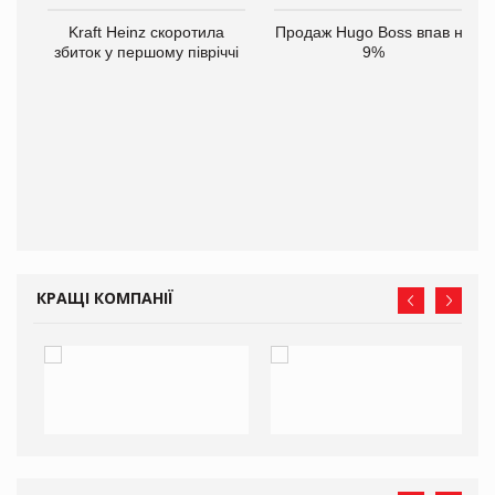
Kraft Heinz скоротила
Продаж Hugo Boss впав на
збиток у першому півріччі
9%
ам
іше
КРАЩІ КОМПАНІЇ