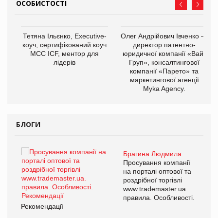
ОСОБИСТОСТІ
,
Тетяна Ільєнко, Executive-
Олег Андрійович Івченко —
ОВ
коуч, сертифікований коуч
директор патентно-
МСС ICF, ментор для
юридичної компанії «Вайз
лідерів
Груп», консалтингової
компанії «Парето» та
маркетингової агенції
Myka Agency.
БЛОГИ
Брагина Людмила
ї
Просування компанії
а
на порталі оптової та
роздрібної торгівлі
www.trademaster.ua.
і.
правила. Особливості.
Рекомендації
Ре