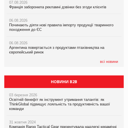
07.08.2026
07.08.2026
07.08.2026
Франція заборонила рекламні дзвінки без згоди клієнтів
Франція заборонила рекламні дзвінки без згоди клієнтів
Франція заборонила рекламні дзвінки без згоди клієнтів
06.08.2026
06.08.2026
06.08.2026
Починають діяти нові правила імпорту продукції тваринного
Починають діяти нові правила імпорту продукції тваринного
Починають діяти нові правила імпорту продукції тваринного
походження до ЄС
походження до ЄС
походження до ЄС
06.08.2026
06.08.2026
06.08.2026
Аргентина повертається з продуктами птахівництва на
Аргентина повертається з продуктами птахівництва на
Аргентина повертається з продуктами птахівництва на
європейський ринок
європейський ринок
європейський ринок
всі новини
НОВИНИ B2B
03 березня 2026
Освітній бенефіт як інструмент утримання талантів: як
ThinkGlobal підвищує лояльність та продуктивність вашої
команди
31 жовтня 2024
Компанія Rarog Tactical Gear презентувала надлегкі керамічні