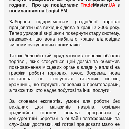
години. Про це повідомляє
Trade
Master.
UA
з
посиланням на
Logist
.
FM
.
Заборона підприємствам роздрібної торгівлі
працювати без вихідних діяла в країні з 2006 року.
Тепер урядовці вирішили повернути стару систему,
вважаючи, що вона набагато краще відповідає
змінним очікуванням споживачів.
Також бельгійський уряд уточнив перелік об’єктів
торгівлі, яких стосується цей дозвіл та обмежив
повноваження місцевих органів влади у впливі на
графіки роботи торгових точок. Зокрема, нова
постанова не стосується газетних кіосків,
крамниць, що торгують переважно промтоварами,
а також тих, хто надає побутові та інші послуги.
За словами експертів, умови для роботи без
вихідних для магазинів назріла, оскільки
традиційна торгівля почала програвати у
конкурентній боротьбі з онлайн-платформами та
службами доставки, які готові працювати мало не