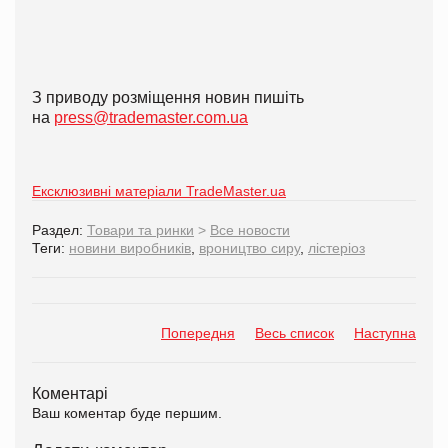
З приводу розміщення новин пишіть
на
press@trademaster.com.ua
Ексклюзивні матеріали TradeMaster.ua
Раздел:
Товари та ринки
>
Все новости
Теги:
новини виробників
,
вроництво сиру
,
лістеріоз
Попередня
Весь список
Наступна
Коментарі
Ваш коментар буде першим.