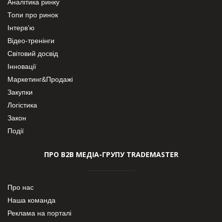
Аналітика ринку
Топи про ринок
Інтерв’ю
Відео-тренінги
Світовий досвід
Інновації
Маркетинг&Продажі
Закупки
Логістика
Закон
Події
ПРО В2В МЕДІА-ГРУПУ TRADEMASTER
Про нас
Наша команда
Реклама на порталі