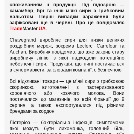
споживанням її продукції. Під підозрою —
камамбер, брі та інші м’які сири з грибковим
нальотом. Перші випадки зараження були
зафіксовані ще в червні. Про це повідомляє
Trade
Master.
UA
.
Chavegrand виробляє сири для низки великих
роздрібних мереж, зокрема Leclerc, Carrefour та
Auchan. Виробник повідомив, що вже закрив стару
виробничу лінію, з якої надходили потенційно
небезпечні сири. Продукція, що нині постачається
в супермаркети, за словами компанії, є безпечною.
Всі відкликані товари — це м’які сири з грибковою
скоринкою, виготовлені з пастеризованого
коров’ячого або козячого молока. Вони
постачалися до магазинів по всій Франції до 9
серпня, а також експортувалися під різними
брендами за кордон.
Лістеріоз — бактеріальна інфекція, симптомами
якої можуть бути лихоманка, головний біль,