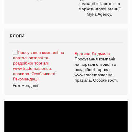
компанії «Парето» та
маркетингової агенції
,
Myka Agency.
ОВ
БЛОГИ
Брагина Людмила
ї
Просування компанії
а
на порталі оптової та
роздрібної торгівлі
www.trademaster.ua.
і.
правила. Особливості.
Рекомендації
Ре