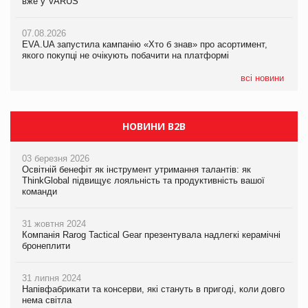
вже у VARUS
вже у VARUS
07.08.2026
Франція заборонила рекламні дзвінки без згоди клієнтів
07.08.2026
07.08.2026
EVA.UA запустила кампанію «Хто б знав» про асортимент,
EVA.UA запустила кампанію «Хто б знав» про асортимент,
якого покупці не очікують побачити на платформі
якого покупці не очікують побачити на платформі
всі новини
НОВИНИ B2B
03 березня 2026
Освітній бенефіт як інструмент утримання талантів: як
ThinkGlobal підвищує лояльність та продуктивність вашої
команди
31 жовтня 2024
Компанія Rarog Tactical Gear презентувала надлегкі керамічні
бронеплити
31 липня 2024
Напівфабрикати та консерви, які стануть в пригоді, коли довго
нема світла