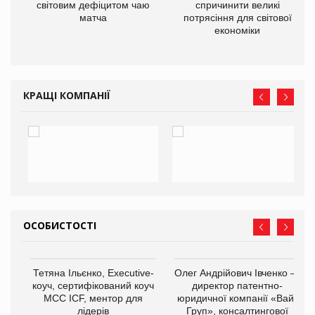
ne
світовим дефіцитом чаю
спричинити великі
матча
потрясіння для світової
економіки
КРАЩІ КОМПАНІЇ
ОСОБИСТОСТІ
Тетяна Ільєнко, Executive-
Олег Андрійович Івченко —
коуч, сертифікований коуч
директор патентно-
МСС ICF, ментор для
юридичної компанії «Вайз
лідерів
Груп», консалтингової