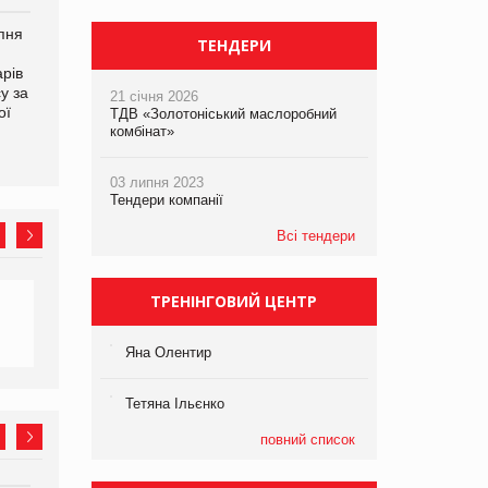
рпня
Смачне поповнення
Сергій Лісунов про
ТЕНДЕРИ
дитячого меню: у VARUS
заморожені хлібобулочні
рів
з’явилися новинки від ТМ
вироби на
у за
ТОКЕРИ
PrivateLabel&FMCG Master
21 січня 2026
ої
2026
ТДВ «Золотоніський маслоробний
комбінат»
03 липня 2023
Тендери компанії
Всі тендери
ТРЕНІНГОВИЙ ЦЕНТР
Яна Олентир
Тетяна Ільєнко
повний список