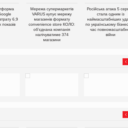
атформа
Мережа супермаркетів
Російська атака 5 се
Google
VARUS купує мережу
стала одним із
втрату 6,9
магазинів формату
наймасштабніших уда
 показів
convenience store КОЛО:
по українському бізнес
об’єднана компанія
час повномасштабн
налічуватиме 374
війни
магазини