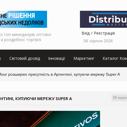
Вхід
Реєстрація
л топ-менеджерів оптової
та роздрібної торгівлі
06 серпня 2026
к
Світовий досвід
Інновації
Маркетинг
Каталог Ком
four розширює присутність в Аргентині, купуючи мережу Super A
09 вере
НТИНІ, КУПУЮЧИ МЕРЕЖУ SUPER A