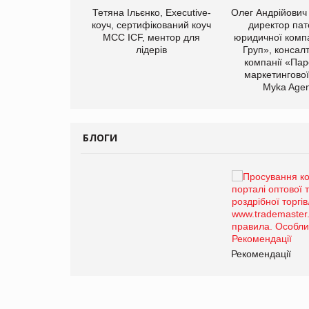
Тетяна Ільєнко, Executive-
Олег Андрійович
коуч, сертифікований коуч
директор пат
МСС ICF, ментор для
юридичної компа
лідерів
Груп», консал
компанії «Пар
маркетингової
арас Ігорович,
Myka Agen
иробництва ТОВ
Герчак"
БЛОГИ
Брагина Людмила
Просування компанії на
порталі оптової та
роздрібної торгівлі
www.trademaster.ua.
правила. Особливості.
ії
Рекомендації