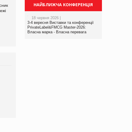
НАЙБЛИЖЧА КОНФЕРЕНЦІЯ
сник
Олексій Логачов-Михайлов
Яна Сараніна, директор
ежі
Файно маркет Директор
компанії «УкраМарин»
департаменту з
18 червня 2026 |
виробництва
3-4 вересня Виставки та конференції
PrivateLabel&FMCG Master-2026:
Власна марка - Власна перевага
Брагина Людмила
Просування компанії на
порталі оптової та
роздрібної торгівлі
www.trademaster.ua.
правила. Особливості.