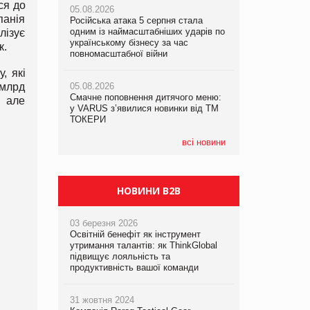
ся до
05.08.2026
05.08.2026
рекламі екологічних продуктів
панія
Російська атака 5 серпня стала
Російська атака 5 серпня стала
одним із наймасштабніших ударів по
одним із наймасштабніших ударів по
лізує
05.08.2026
українському бізнесу за час
українському бізнесу за час
к.
AstraZeneca обговорює найбільшу
повномасштабної війни
повномасштабної війни
угоду десятиліття
, які
 млрд
05.08.2026
05.08.2026
Смачне поповнення дитячого меню:
Смачне поповнення дитячого меню:
, але
у VARUS з’явилися новинки від ТМ
у VARUS з’явилися новинки від ТМ
ТОКЕРИ
ТОКЕРИ
всі новини
НОВИНИ B2B
03 березня 2026
Освітній бенефіт як інструмент
утримання талантів: як ThinkGlobal
підвищує лояльність та
продуктивність вашої команди
31 жовтня 2024