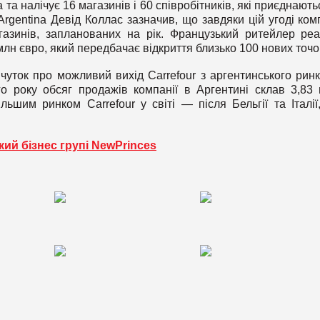
та налічує 16 магазинів і 60 співробітників, які приєднають
Argentina Девід Коллас зазначив, що завдяки цій угоді ком
газинів, запланованих на рік. Французький ритейлер реа
лн євро, який передбачає відкриття близько 100 нових точо
чуток про можливий вихід Carrefour з аргентинського ринку
о року обсяг продажів компанії в Аргентині склав 3,83
ьшим ринком Carrefour у світі — після Бельгії та Італії
кий бізнес групі NewPrinces