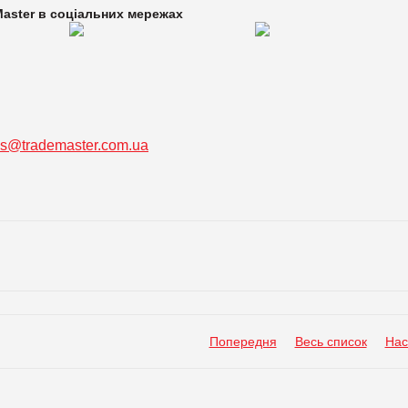
aster в
соціальних мережах
ss@trademaster.com.ua
Попередня
Весь список
Нас