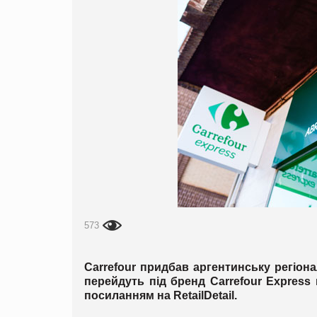
573
Carrefour придбав аргентинську регіон
перейдуть під бренд Carrefour Express
посиланням на
Retail
Detail
.