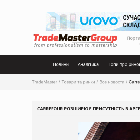
Порта
Новини
Аналітика
Топи про рино
TradeMaster
Товари та ринки
Все новости
Carre
CARREFOUR РОЗШИРЮЄ ПРИСУТНІСТЬ В АРГЕ