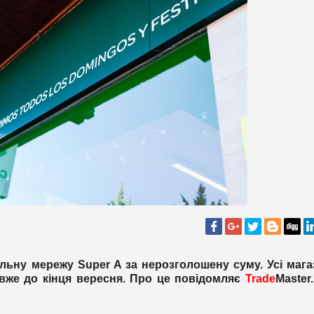
альну мережу Super A за нерозголошену суму. Усі маг
 вже до кінця вересня. Про це повідомляє
Trade
Master.