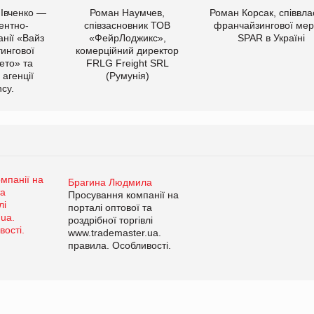
 Івченко —
Роман Наумчев,
Роман Корсак, співвла
ентно-
співзасновник ТОВ
франчайзингової мер
нії «Вайз
«ФейрЛоджикс»,
SPAR в Україні
тингової
комерційний директор
ето» та
FRLG Freight SRL
 агенції
(Румунія)
cy.
Брагина Людмила
Просування компанії на
порталі оптової та
роздрібної торгівлі
www.trademaster.ua.
правила. Особливості.
Рекомендації