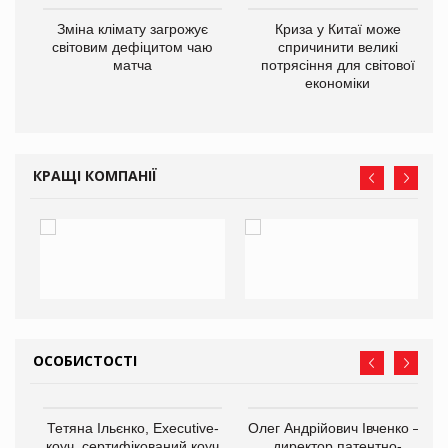
Зміна клімату загрожує
Криза у Китаї може
ne
світовим дефіцитом чаю
спричинити великі
матча
потрясіння для світової
економіки
КРАЩІ КОМПАНІЇ
ОСОБИСТОСТІ
Тетяна Ільєнко, Executive-
Олег Андрійович Івченко —
коуч, сертифікований коуч
директор патентно-