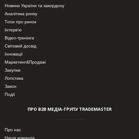
Новини України та закордону
Аналітика ринку
Топи про ринок
Інтерв’ю
Відео-тренінги
Світовий досвід
Інновації
Маркетинг&Продажі
Закупки
Логістика
Закон
Події
ПРО В2В МЕДІА-ГРУПУ TRADEMASTER
Про нас
Наша команда