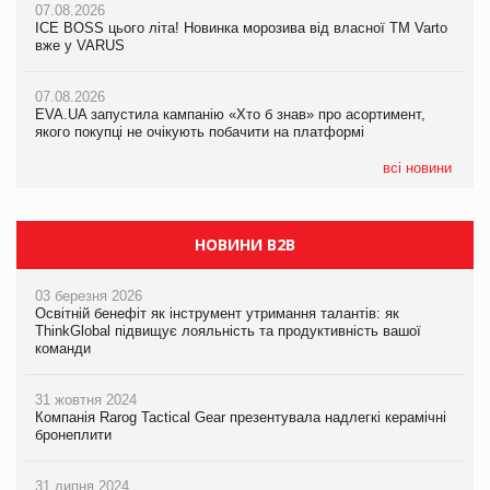
07.08.2026
07.08.2026
Продажі Hugo Boss впали на 9%
ICE BOSS цього літа! Новинка морозива від власної ТМ Varto
ICE BOSS цього літа! Новинка морозива від власної ТМ Varto
вже у VARUS
вже у VARUS
07.08.2026
Франція заборонила рекламні дзвінки без згоди клієнтів
07.08.2026
07.08.2026
EVA.UA запустила кампанію «Хто б знав» про асортимент,
EVA.UA запустила кампанію «Хто б знав» про асортимент,
якого покупці не очікують побачити на платформі
якого покупці не очікують побачити на платформі
всі новини
НОВИНИ B2B
03 березня 2026
Освітній бенефіт як інструмент утримання талантів: як
ThinkGlobal підвищує лояльність та продуктивність вашої
команди
31 жовтня 2024
Компанія Rarog Tactical Gear презентувала надлегкі керамічні
бронеплити
31 липня 2024