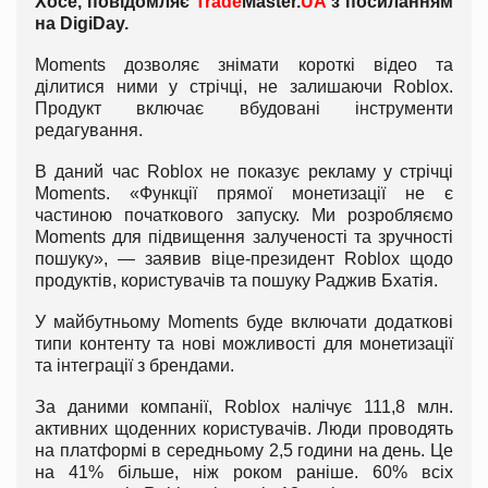
Хосе, повідомляє
Trade
Master.
UA
з посиланням
на DigiDay.
Moments дозволяє знімати короткі відео та
ділитися ними у стрічці, не залишаючи Roblox.
Продукт включає вбудовані інструменти
редагування.
В даний час Roblox не показує рекламу у стрічці
Moments. «Функції прямої монетизації не є
частиною початкового запуску. Ми розробляємо
Moments для підвищення залученості та зручності
пошуку», — заявив віце-президент Roblox щодо
продуктів, користувачів та пошуку Раджив Бхатія.
У майбутньому Moments буде включати додаткові
типи контенту та нові можливості для монетизації
та інтеграції з брендами.
За даними компанії, Roblox налічує 111,8 млн.
активних щоденних користувачів. Люди проводять
на платформі в середньому 2,5 години на день. Це
на 41% більше, ніж роком раніше. 60% всіх