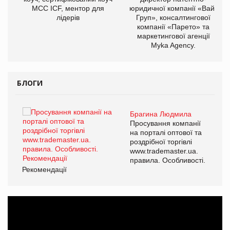
МСС ICF, ментор для
юридичної компанії «Вайз
лідерів
Груп», консалтингової
компанії «Парето» та
маркетингової агенції
,
Myka Agency.
ОВ
БЛОГИ
Брагина Людмила
ї
Просування компанії
а
на порталі оптової та
роздрібної торгівлі
www.trademaster.ua.
і.
правила. Особливості.
Рекомендації
Ре