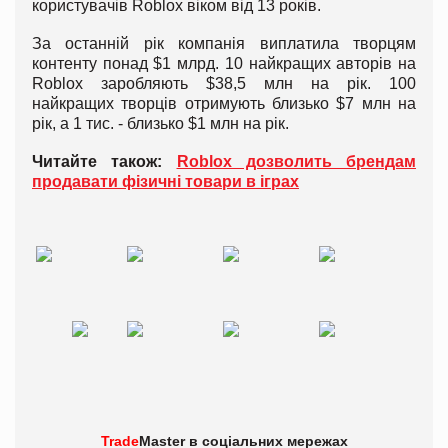
користувачів Roblox віком від 13 років.
За останній рік компанія виплатила творцям
контенту понад $1 млрд. 10 найкращих авторів на
Roblox заробляють $38,5 млн на рік. 100
найкращих творців отримують близько $7 млн на
рік, а 1 тис. - близько $1 млн на рік.
Читайте також:
Roblox дозволить брендам
продавати фізичні товари в іграх
Trade
Master в
соціальних мережах