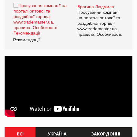
Брагина Людмила
Просування компанії
на порталі оптової та
роздрібної торгівлі
www.trademaster.ua.
правила. Особливості.
Рекомендації
Ре
ВСІ
УКРАЇНА
ЗАКОРДОННІ