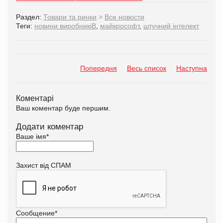
Раздел:
Товари та ринки
>
Все новости
Теги:
новини виробникіВ
,
майкрософт
,
штучний інтелект
Попередня
Весь список
Наступна
Коментарі
Ваш коментар буде першим.
Додати коментар
Ваше імя
*
Захист від СПАМ
Сообщение
*