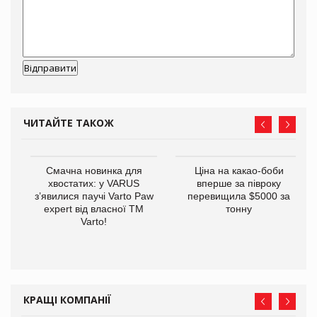
ЧИТАЙТЕ ТАКОЖ
у
Смачна новинка для
Ціна на какао-боби
хвостатих: у VARUS
вперше за півроку
з’явилися паучі Varto Paw
перевищила $5000 за
expert від власної ТМ
тонну
Varto!
КРАЩІ КОМПАНІЇ