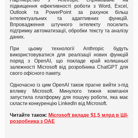
підвищення ефективності роботи з Word, Excel,
Outlook та PowerPoint за рахунок більш
інтелектуальних та адаптивних функцій.
Впровадження штучного інтелекту посилить
підтримку автоматизації, обробки тексту та аналізу
даних.
При цьому технології Anthropic будуть
використовуватися для реалізації нових функцій
поряд з OpenAI, що покладе край колишньої
залежності Microsoft від розробника ChatGPT для
свого офісного пакету.
Одночасно із цим OpenAI також прагне вийти з-під
впливу Microsoft. Минулого тижня компанія
запустила платформу для пошуку роботи, яка має
скласти конкуренцію LinkedIn від Microsoft.
Читайте також:
Microsoft вкладе $1,5 млрд в ШІ-
розробника з ОАЕ