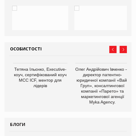
ОСОБИСТОСТІ
Тетяна Ільєнко, Executive-
Олег Андрійович Івченко —
коуч, сертифікований коуч
директор патентно-
МСС ICF, ментор для
юридичної компанії «Вайз
лідерів
Груп», консалтингової
компанії «Парето» та
маркетингової агенції
,
Myka Agency.
ОВ
БЛОГИ