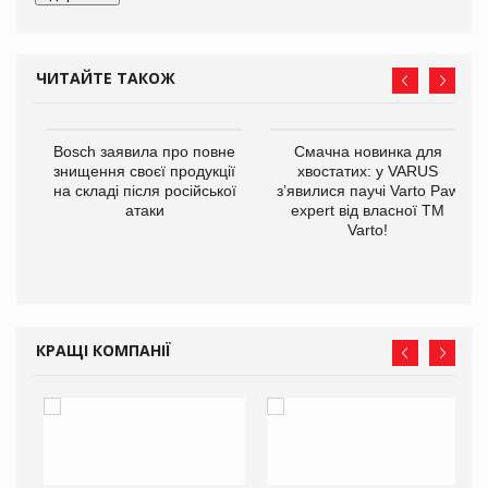
ЧИТАЙТЕ ТАКОЖ
 $1
Bosch заявила про повне
Смачна новинка для
знищення своєї продукції
хвостатих: у VARUS
на складі після російської
з’явилися паучі Varto Paw
атаки
expert від власної ТМ
Varto!
КРАЩІ КОМПАНІЇ