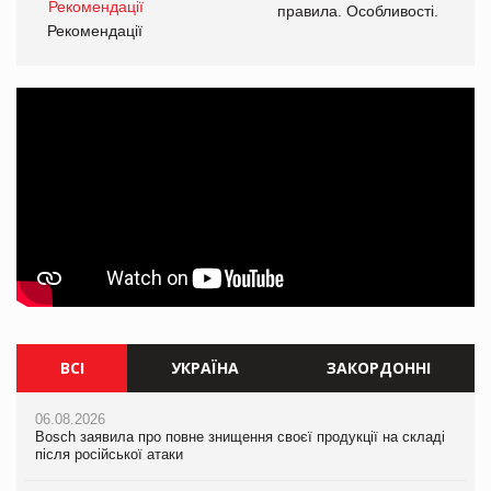
і.
правила. Особливості.
Рекомендації
Ре
ВСІ
УКРАЇНА
ЗАКОРДОННІ
06.08.2026
06.08.2026
06.08.2026
Bosch заявила про повне знищення своєї продукції на складі
Bosch заявила про повне знищення своєї продукції на складі
Bosch заявила про повне знищення своєї продукції на складі
після російської атаки
після російської атаки
після російської атаки