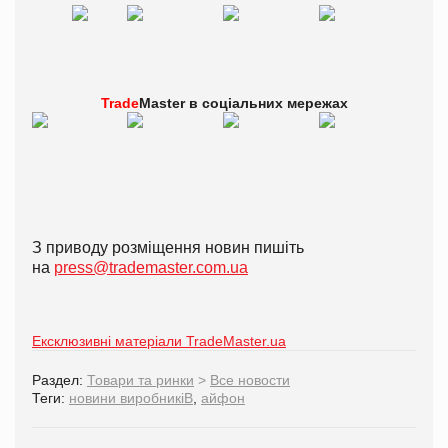
Trade
Master в
соціальних мережах
З приводу розміщення новин пишіть
на
press@trademaster.com.ua
Ексклюзивні матеріали TradeMaster.ua
Раздел:
Товари та ринки
>
Все новости
Теги:
новини виробникіВ
,
айфон