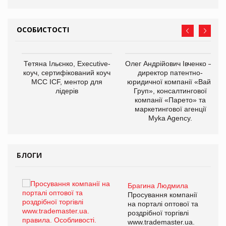
ОСОБИСТОСТІ
Тетяна Ільєнко, Executive-
Олег Андрійович Івченко —
коуч, сертифікований коуч
директор патентно-
МСС ICF, ментор для
юридичної компанії «Вайз
лідерів
Груп», консалтингової
компанії «Парето» та
маркетингової агенції
,
Myka Agency.
ОВ
БЛОГИ
Брагина Людмила
ї
Просування компанії
а
на порталі оптової та
роздрібної торгівлі
www.trademaster.ua.