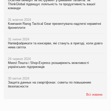
Освітній бенефіт як інструмент утримання талантів: як
ThinkGlobal підвищує лояльність та продуктивність вашої
команди
31 жовтня 2024
Компанія Rarog Tactical Gear презентувала надлегкі керамічні
бронеплити
31 липня 2024
Напівфабрикати та консерви, які стануть в пригоді, коли довго
нема світла
24 червня 2024
Meest Пошта і Shop-Express розширюють можливості
українських підприємців
30 квітня 2024
Защита данных на смартфонах: советы по повышению
безопасности
Всі новини