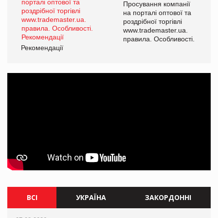
ї
Просування компанії
а
на порталі оптової та
роздрібної торгівлі
www.trademaster.ua.
і.
правила. Особливості.
Рекомендації
Ре
ВСІ
УКРАЇНА
ЗАКОРДОННІ