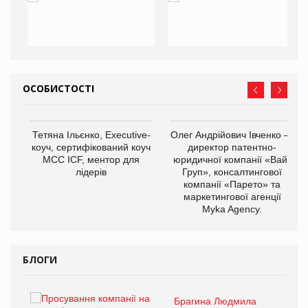
ОСОБИСТОСТІ
Тетяна Ільєнко, Executive-
Олег Андрійович Івченко —
коуч, сертифікований коуч
директор патентно-
МСС ICF, ментор для
юридичної компанії «Вайз
лідерів
Груп», консалтингової
компанії «Парето» та
маркетингової агенції
,
Myka Agency.
ОВ
БЛОГИ
Брагина Людмила