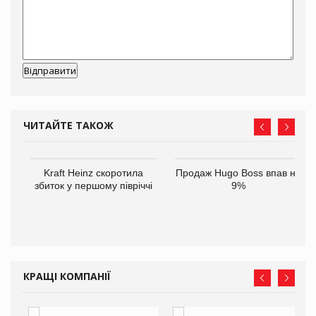
ЧИТАЙТЕ ТАКОЖ
ам
Kraft Heinz скоротила
Продаж Hugo Boss впав на
іше
збиток у першому півріччі
9%
КРАЩІ КОМПАНІЇ