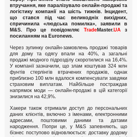
втручання, яке паралізувало онлайн-продажі та
логістику компанії на шість тижнів. Інцидент,
що стався під час великодніх вихідних,
спричинила «людська помилка», заявили в
M&S. Про це повідомляє
Trade
Master.
UA
з
посиланням на
Euronews
.
Через зупинку онлайн-замовлень продажі товарів
для дому та одягу впали на 40%, а загальні
продажі модного підрозділу скоротилися на 16,4%.
У компанії зазначили, що злам коштував 324 млн
фунтів стерлінгів втрачених продажів, однак
приблизно 100 млн вдалося компенсувати завдяки
страховим виплатам. Найбільше постраждав
напрямок моди — онлайн-продажі в цій категорії
знизилися на 42,9%.
Хакери також отримали доступ до персональних
даних клієнтів, включно з іменами, електронними
адресами, поштовими даними та датами
народження. Попри це, у M&S запевняють, що
бізнес поступово відновлюється: доставку додому