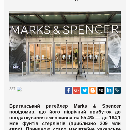
387
Британський ритейлер Marks & Spencer
повідомив, що його піврічний прибуток до
оподаткування зменшився на 55,4% — до 184,1
млн фунтів стерлінгів (приблизно 209 млн
євро). Причиною стало масштабне хакерське