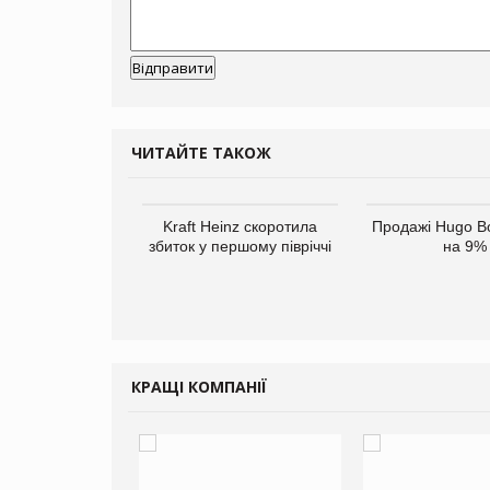
ЧИТАЙТЕ ТАКОЖ
верне клієнтам
Kraft Heinz скоротила
Продажі Hugo B
ларів за раніше
збиток у першому півріччі
на 9%
чені мита
КРАЩІ КОМПАНІЇ