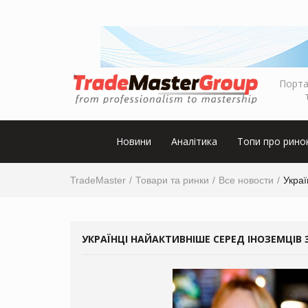
Порта
Новини
Аналітика
Топи про рино
TradeMaster
Товари та ринки
Все новости
Украї
УКРАЇНЦІ НАЙАКТИВНІШЕ СЕРЕД ІНОЗЕМЦІВ