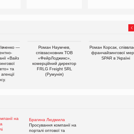
 Івченко —
Роман Наумчев,
Роман Корсак, співвла
ентно-
співзасновник ТОВ
франчайзингової мер
нії «Вайз
«ФейрЛоджикс»,
SPAR в Україні
тингової
комерційний директор
ето» та
FRLG Freight SRL
 агенції
(Румунія)
cy.
Брагина Людмила
Просування компанії на
порталі оптової та