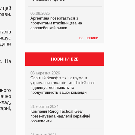
у цей
06.08.2026
06.08.2026
06.08.2026
рави.
Аргентина повертається з
Аргентина повертається з
Аргентина повертається з
продуктами птахівництва на
продуктами птахівництва на
продуктами птахівництва на
європейський ринок
європейський ринок
європейський ринок
талів
вищує
всі новини
адяни
НОВИНИ B2B
к. На
03 березня 2026
Освітній бенефіт як інструмент
утримання талантів: як ThinkGlobal
підвищує лояльність та
чного
продуктивність вашої команди
начно
клад,
31 жовтня 2024
арні,
Компанія Rarog Tactical Gear
презентувала надлегкі керамічні
бронеплити