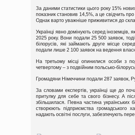
За даними статистики цього року 15% нових
показник становив 14,5%, а це свідчить про
Однак варто уважніше приживитися до склад
Українці явно домінують серед іноземців, я
2025 року. Вони подали 25 500 заявок, тоді
білорусів, які займають друге місце сере
подали лише 2 100 заявок на ведення власно
На третьому місці опинилися особи з по
четвертому – з подвійним польсько-білорус
Громадяни Німеччини подали 287 заявок, Руму
За словами експертів, українці ще до по
притулку для себе та свого бізнесу. А піс
збільшилася. Певна частина українських б
створюють підприємства громадського ха
надають освітні послуги, забезпечують пере