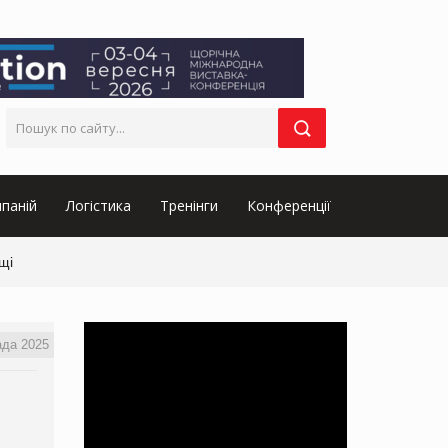
паній
Логістика
Тренінги
Конференції
щі
ада 2025