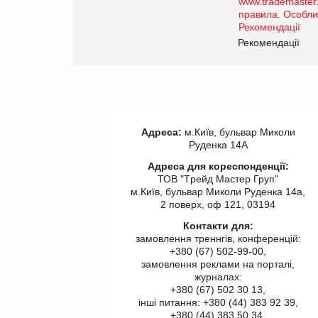
роздрібної торгівлі
www.trademaster.ua.
правила. Особливості.
ії
Рекомендації
Адреса:
м.Київ, бульвар Миколи
Руденка 14А
Адреса для кореспонденції:
ТОВ "Tрейд Мастер Груп"
м.Київ, бульвар Миколи Руденка 14а,
2 поверх, оф 121, 03194
Контакти для:
замовлення треннгів, конференцій:
+380 (67) 502-99-00,
замовлення реклами на порталі,
журналах:
+380 (67) 502 30 13,
інші питання: +380 (44) 383 92 39,
+380 (44) 383 50 34.