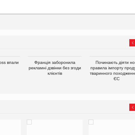
oss впали
Франція заборонила
Починають діяти но
рекламні дзвінки без згоди
правила імпорту проду
клієнтів
тваринного походженн
ЄС