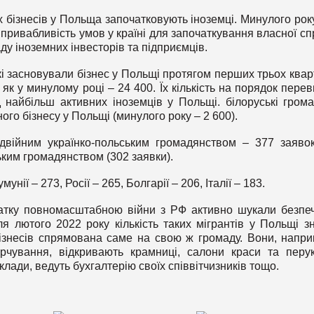
 бізнесів у Польща започатковують іноземці. Минулого рок
 привабливість умов у країні для започаткування власної сп
у іноземних інвесторів та підприємців.
кі засновували бізнес у Польщі протягом перших трьох квар
 як у минулому році – 24 400. Їх кількість на порядок пере
д найбільш активних іноземців у Польщі. білоруські гром
го бізнесу у Польщі (минулого року – 2 600).
двійним українко-польським громадянством – 377 заяво
ьким громадянством (302 заявки).
нії – 273, Росії – 265, Болгарії – 206, Італії – 183.
чатку повномасштабною війни з РФ активно шукали безпе
ля лютого 2022 року кількість таких мігрантів у Польщі з
ізнесів спрямована саме на свою ж громаду. Вони, напри
рчування, відкривають крамниці, салони краси та перук
клади, ведуть бухгалтерію своїх співвітчизників тощо.