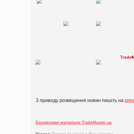
Trade
M
З приводу розміщення новин пишіть на
pre
Ексклюзивні матеріали TradeMaster.ua
Раздел:
Товари та ринки
>
Все новости