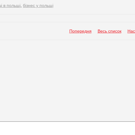
ці в польщі
,
бізнес у польщі
Попередня
Весь список
Нас