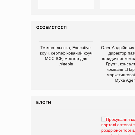
ОСОБИСТОСТІ
Тетяна Ільєнко, Executive-
Олег Андрійович
коуч, сертифікований коуч
директор пат
МСС ICF, ментор для
юридичної компа
лідерів
Груп», консал
компанії «Пар
маркетингової
арас Ігорович,
Myka Agen
иробництва ТОВ
Герчак"
БЛОГИ
Брагина Людмила
Просування компанії на
порталі оптової та