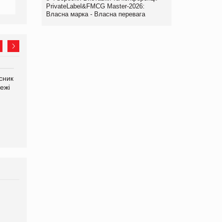
PrivateLabel&FMCG Master-2026:
Власна марка - Власна перевага
сник
Олексій Логачов-Михайлов
Яна Сараніна, директор
ежі
Файно маркет Директор
компанії «УкраМарин»
департаменту з
виробництва
Брагина Людмила
Просування компанії на
порталі оптової та