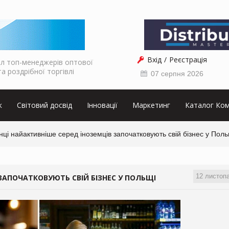
Вхід
Реєстрація
л топ-менеджерів оптової
та роздрібної торгівлі
07 серпня 2026
к
Світовий досвід
Інновації
Маркетинг
Каталог Ком
нці найактивніше серед іноземців започатковують свій бізнес у Поль
12 листоп
 ЗАПОЧАТКОВУЮТЬ СВІЙ БІЗНЕС У ПОЛЬЩІ