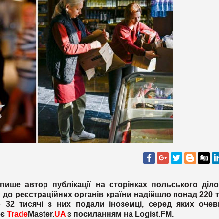
 пише автор публікації на сторінках польського діл
и до реєстраційних органів країни надійшло понад 220 
о 32 тисячі з них подали іноземці, серед яких очев
яє
Trade
Master.
UA
з посиланням на
Logist
.
FM
.