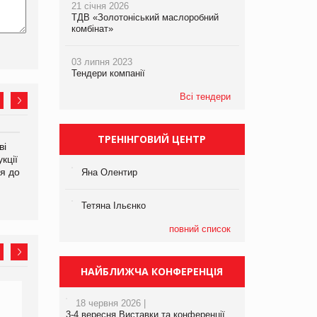
21 січня 2026
ТДВ «Золотоніський маслоробний
комбінат»
03 липня 2023
Тендери компанії
Всі тендери
ТРЕНІНГОВИЙ ЦЕНТР
ві
Аргентина повертається з
ФАО прогнозує зростання
кції
продуктами птахівництва
світових цін на
я до
на європейський ринок
продовольство
Яна Олентир
Тетяна Ільєнко
повний список
НАЙБЛИЖЧА КОНФЕРЕНЦІЯ
18 червня 2026 |
3-4 вересня Виставки та конференції