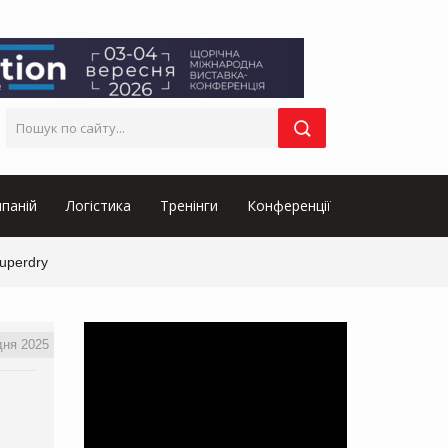
паній
Логістика
Тренінги
Конференції
Superdry
дня 2025