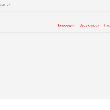
звиток
Попередня
Весь список
Нас