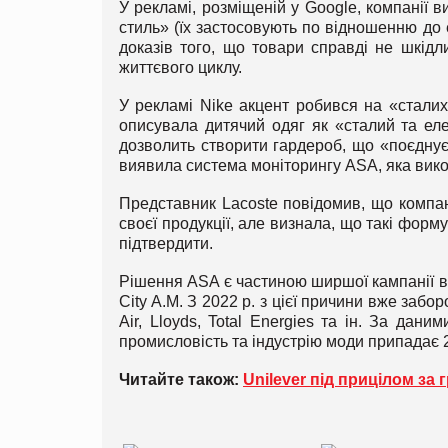
У рекламі, розміщеній у Google, компанії 
стиль» (їх застосовують по відношенню до 
доказів того, що товари справді не шкід
життєвого циклу.
У рекламі Nike акцент робився на «сталих
описувала дитячий одяг як «сталий та еле
дозволить створити гардероб, що «поєднує 
виявила система моніторингу ASA, яка вико
Представник Lacoste повідомив, що компан
своєї продукції, але визнала, що такі фор
підтвердити.
Рішення ASA є частиною ширшої кампанії вл
City A.M. З 2022 р. з цієї причини вже заб
Air, Lloyds, Total Energies та ін. За да
промисловість та індустрію моди припадає 
Читайте також:
Unilever під прицілом за 