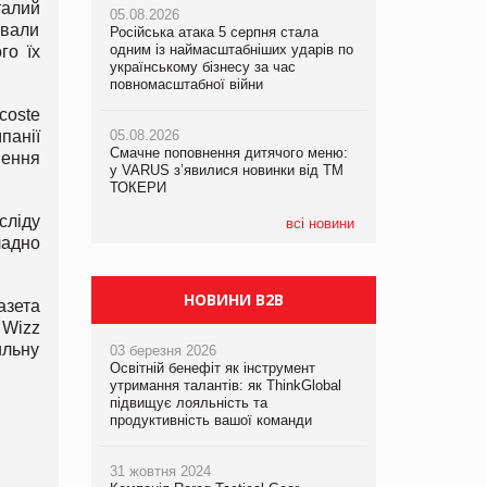
талий
05.08.2026
05.08.2026
рекламі екологічних продуктів
авали
Російська атака 5 серпня стала
Російська атака 5 серпня стала
одним із наймасштабніших ударів по
одним із наймасштабніших ударів по
го їх
05.08.2026
українському бізнесу за час
українському бізнесу за час
AstraZeneca обговорює найбільшу
повномасштабної війни
повномасштабної війни
угоду десятиліття
coste
панії
05.08.2026
05.08.2026
Смачне поповнення дитячого меню:
Смачне поповнення дитячого меню:
шення
у VARUS з’явилися новинки від ТМ
у VARUS з’явилися новинки від ТМ
ТОКЕРИ
ТОКЕРИ
сліду
всі новини
ладно
НОВИНИ B2B
азета
 Wizz
ильну
03 березня 2026
Освітній бенефіт як інструмент
утримання талантів: як ThinkGlobal
підвищує лояльність та
продуктивність вашої команди
31 жовтня 2024