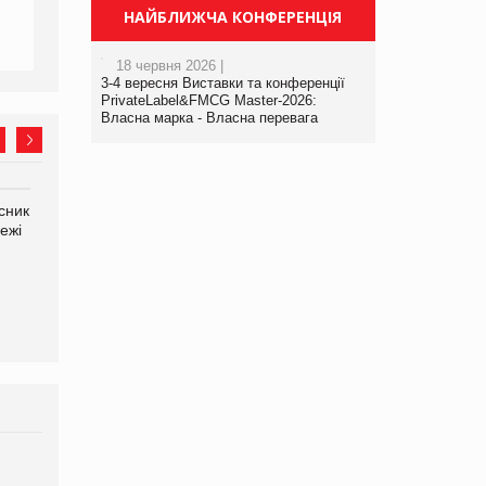
НАЙБЛИЖЧА КОНФЕРЕНЦІЯ
18 червня 2026 |
3-4 вересня Виставки та конференції
PrivateLabel&FMCG Master-2026:
Власна марка - Власна перевага
сник
Олексій Логачов-Михайлов
Яна Сараніна, директор
ежі
Файно маркет Директор
компанії «УкраМарин»
департаменту з
виробництва
Брагина Людмила