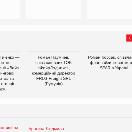
 Івченко —
Роман Наумчев,
Роман Корсак, співвла
ентно-
співзасновник ТОВ
франчайзингової мер
нії «Вайз
«ФейрЛоджикс»,
SPAR в Україні
тингової
комерційний директор
ето» та
FRLG Freight SRL
 агенції
(Румунія)
cy.
Брагина Людмила