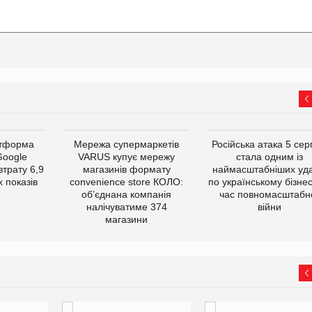
атформа
Мережа супермаркетів
Російська атака 5 се
Google
VARUS купує мережу
стала одним із
втрату 6,9
магазинів формату
наймасштабніших уда
 показів
convenience store КОЛО:
по українському бізнес
об’єднана компанія
час повномасштабн
налічуватиме 374
війни
магазини