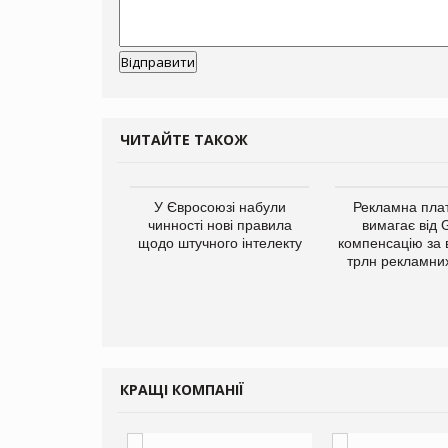
ЧИТАЙТЕ ТАКОЖ
у Зеландію
У Євросоюзі набули
Рекламна пл
22,1% світового
чинності нові правила
вимагає від 
ту молочної
щодо штучного інтелекту
компенсацію за 
одукції
трлн рекламних
КРАЩІ КОМПАНІЇ