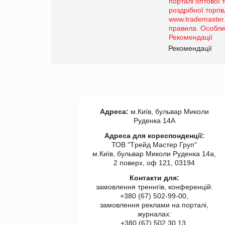
Просування компанії на
порталі оптової та
роздрібної торгівлі
www.trademaster.ua.
правила. Особливості.
ії
Рекомендації
Адреса:
м.Київ, бульвар Миколи
Руденка 14А
Адреса для кореспонденції:
ТОВ "Tрейд Мастер Груп"
м.Київ, бульвар Миколи Руденка 14а,
2 поверх, оф 121, 03194
Контакти для:
замовлення треннгів, конференцій:
+380 (67) 502-99-00,
замовлення реклами на порталі,
журналах:
+380 (67) 502 30 13,