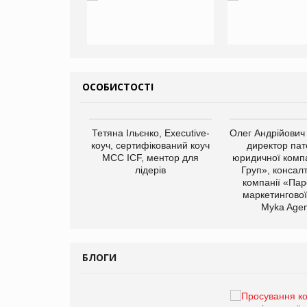
ОСОБИСТОСТІ
арас Ігорович,
Тетяна Ільєнко, Executive-
Олег Андрійович
иробництва ТОВ
коуч, сертифікований коуч
директор пат
Герчак"
МСС ICF, ментор для
юридичної компа
лідерів
Груп», консал
компанії «Пар
маркетингової
Myka Agen
БЛОГИ
Брагина Людмила