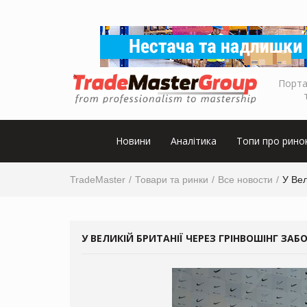
Порта
Новини
Аналітика
Топи про рино
TradeMaster
Товари та ринки
Все новости
У Вел
У ВЕЛИКІЙ БРИТАНІЇ ЧЕРЕЗ ГРІНВОШІНГ ЗАБ