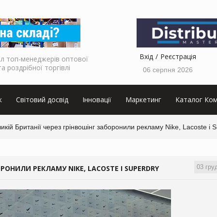
Вхід
Реєстрація
л топ-менеджерів оптової
та роздрібної торгівлі
06 серпня 2026
к
Світовий досвід
Інновації
Маркетинг
Каталог Ком
икій Британії через грінвошінг заборонили рекламу Nike, Lacoste і 
03 гру
ОРОНИЛИ РЕКЛАМУ NIKE, LACOSTE І SUPERDRY