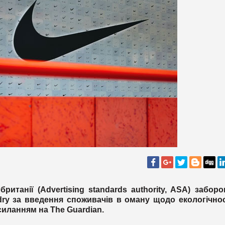
итанії (Advertising standards authority, ASA) забор
dry за введення споживачів в оману щодо екологічнос
силанням на The Guardian.