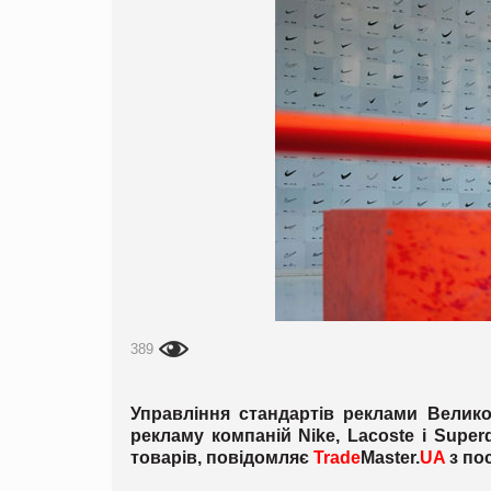
389
Управління стандартів реклами Великобр
рекламу компаній Nike, Lacoste і Super
товарів, повідомляє
Trade
Master.
UA
з по