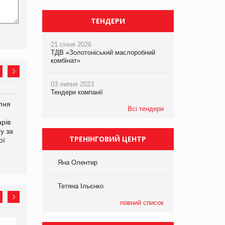
ТЕНДЕРИ
21 січня 2026
ТДВ «Золотоніський маслоробний
комбінат»
03 липня 2023
Тендери компанії
рпня
Смачне поповнення
Сергій Лісунов про
Всі тендери
дитячого меню: у VARUS
заморожені хлібобулочні
рів
з’явилися новинки від ТМ
вироби на
у за
ТОКЕРИ
PrivateLabel&FMCG Master
ТРЕНІНГОВИЙ ЦЕНТР
ої
2026
Яна Олентир
Тетяна Ільєнко
повний список