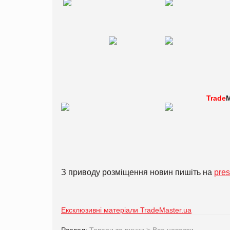
Trade
M
З приводу розміщення новин пишіть на
pre
Ексклюзивні матеріали TradeMaster.ua
Раздел:
Товари та ринки
>
Все новости