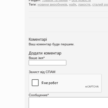
Теги:
новини виробників
,
найк
,
лакосте
,
сталий ро
Коментарі
Ваш коментар буде першим.
Додати коментар
Ваше імя
*
Захист від СПАМ
Сообщение
*