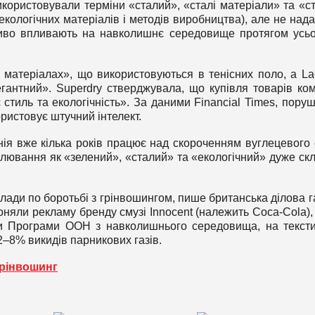
використовували терміни «сталий», «сталі матеріали» та «с
екологічних матеріалів і методів виробництва), але не над
ливо впливають на навколишнє середовище протягом усьо
 матеріалах», що використовуються в тенісних поло, а La
гантний». Superdry стверджувала, що купівля товарів ком
стиль та екологічність». За даними Financial Times, пору
ристовує штучний інтелект.
ія вже кілька років працює над скороченням вуглецевого 
мулювання як «зелений», «сталий» та «екологічний» дуже ск
ади по боротьбі з грінвошингом, пише британська ділова г
ороняли рекламу бренду смузі Innocent (належить Coca-Cola),
ними Програми ООН з навколишнього середовища, на текст
2–8% викидів парникових газів.
грінвошинг