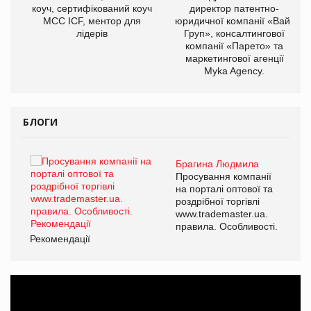
коуч, сертифікований коуч
директор патентно-
МСС ICF, ментор для
юридичної компанії «Вайз
лідерів
Груп», консалтингової
компанії «Парето» та
маркетингової агенції
,
Myka Agency.
ОВ
БЛОГИ
Брагина Людмила
ї
Просування компанії
а
на порталі оптової та
роздрібної торгівлі
www.trademaster.ua.
і.
правила. Особливості.
Рекомендації
Ре