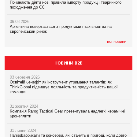
Починають діяти нові правила імпорту продукції тваринного
Починають діяти нові правила імпорту продукції тваринного
Починають діяти нові правила імпорту продукції тваринного
походження до ЄС
походження до ЄС
походження до ЄС
06.08.2026
06.08.2026
06.08.2026
Аргентина повертається з продуктами птахівництва на
Аргентина повертається з продуктами птахівництва на
Аргентина повертається з продуктами птахівництва на
європейський ринок
європейський ринок
європейський ринок
всі новини
НОВИНИ B2B
03 березня 2026
Освітній бенефіт як інструмент утримання талантів: як
ThinkGlobal підвищує лояльність та продуктивність вашої
команди
31 жовтня 2024
Компанія Rarog Tactical Gear презентувала надлегкі керамічні
бронеплити
31 липня 2024
Напівфабрикати та консерви, які стануть в пригоді, коли довго