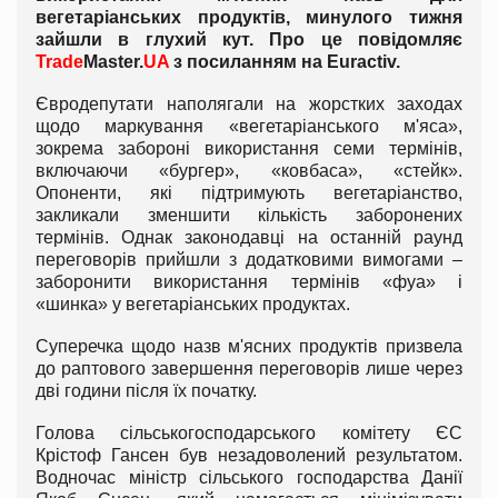
вегетаріанських продуктів, минулого тижня
зайшли в глухий кут. Про це повідомляє
Trade
Master.
UA
з посиланням на Euractiv.
Євродепутати наполягали на жорстких заходах
щодо маркування «вегетаріанського м'яса»,
зокрема забороні використання семи термінів,
включаючи «бургер», «ковбаса», «стейк».
Опоненти, які підтримують вегетаріанство,
закликали зменшити кількість заборонених
термінів. Однак законодавці на останній раунд
переговорів прийшли з додатковими вимогами –
заборонити використання термінів «фуа» і
«шинка» у вегетаріанських продуктах.
Суперечка щодо назв м'ясних продуктів призвела
до раптового завершення переговорів лише через
дві години після їх початку.
Голова сільськогосподарського комітету ЄС
Крістоф Гансен був незадоволений результатом.
Водночас міністр сільського господарства Данії