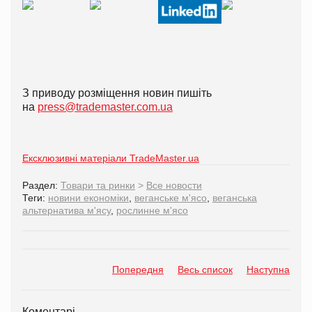
З приводу розміщення новин пишіть
на
press@trademaster.com.ua
Ексклюзивні матеріали TradeMaster.ua
Раздел:
Товари та ринки
>
Все новости
Теги:
новини економіки
,
веганське м'ясо
,
веганська
альтернатива м'ясу
,
рослинне м'ясо
Попередня
Весь список
Наступна
Коментарі