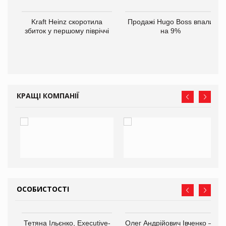
ам
Kraft Heinz скоротила
Продажі Hugo Boss впали
іше
збиток у першому півріччі
на 9%
КРАЩІ КОМПАНІЇ
ОСОБИСТОСТІ
Тетяна Ільєнко, Executive-
Олег Андрійович Івченко —