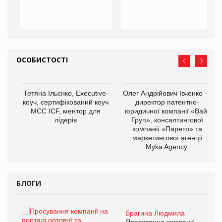
ОСОБИСТОСТІ
,
Тетяна Ільєнко, Executive-
Олег Андрійович Івченко —
ОВ
коуч, сертифікований коуч
директор патентно-
МСС ICF, ментор для
юридичної компанії «Вайз
лідерів
Груп», консалтингової
компанії «Парето» та
маркетингової агенції
Myka Agency.
БЛОГИ
Брагина Людмила
ї
Просування компанії