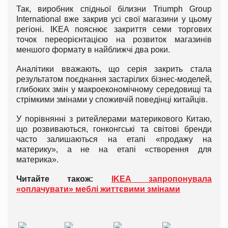
Так, виробник спідньої білизни Triumph Group
International вже закрив усі свої магазини у цьому
регіоні. IKEA пояснює закриття семи торгових
точок переорієнтацією на розвиток магазинів
меншого формату в найближчі два роки.
Аналітики вважають, що серія закрить стала
результатом поєднання застарілих бізнес-моделей,
глибоких змін у макроекономічному середовищі та
стрімкими змінами у споживчій поведінці китайців.
У порівнянні з ритейлерами материкового Китаю,
що розвиваються, гонконгські та світові бренди
часто залишаються на етапі «продажу на
материку», а не на етапі «створення для
материка».
Читайте також:
IKEA запропонувала
«оплачувати» меблі життєвими змінами