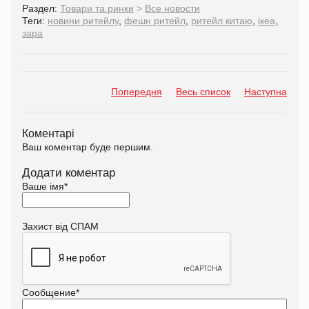
Раздел:
Товари та ринки
>
Все новости
Теги:
новини ритейлу
,
фешн ритейл
,
ритейл китаю
,
ікеа
,
зара
Попередня
Весь список
Наступна
Коментарі
Ваш коментар буде першим.
Додати коментар
Ваше імя
*
Захист від СПАМ
Сообщение
*