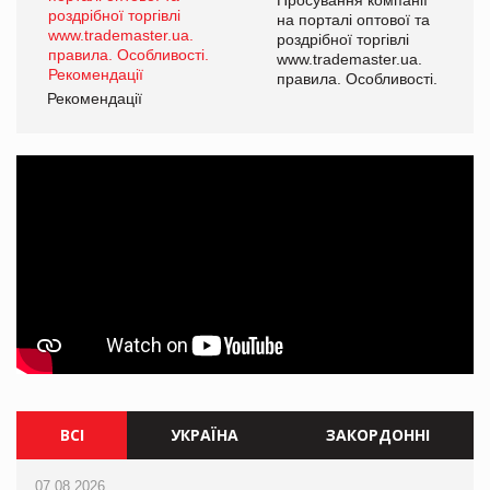
а
на порталі оптової та
роздрібної торгівлі
www.trademaster.ua.
і.
правила. Особливості.
Рекомендації
Ре
ВСІ
УКРАЇНА
ЗАКОРДОННІ
07.08.2026
07.08.2026
07.08.2026