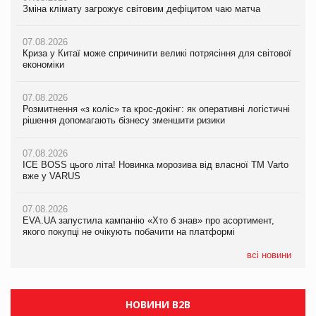
Зміна клімату загрожує світовим дефіцитом чаю матча
Зміна клімату загрожує світовим дефіцитом чаю матча
Зміна клімату загрожує світовим дефіцитом чаю матча
07.08.2026
07.08.2026
07.08.2026
Криза у Китаї може спричинити великі потрясіння для світової
Криза у Китаї може спричинити великі потрясіння для світової
Криза у Китаї може спричинити великі потрясіння для світової
економіки
економіки
економіки
07.08.2026
07.08.2026
07.08.2026
Розмитнення «з коліс» та крос-докінг: як оперативні логістичні
Розмитнення «з коліс» та крос-докінг: як оперативні логістичні
Kraft Heinz скоротила збиток у першому півріччі
рішення допомагають бізнесу зменшити ризики
рішення допомагають бізнесу зменшити ризики
07.08.2026
07.08.2026
07.08.2026
Продажі Hugo Boss впали на 9%
ICE BOSS цього літа! Новинка морозива від власної ТМ Varto
ICE BOSS цього літа! Новинка морозива від власної ТМ Varto
вже у VARUS
вже у VARUS
07.08.2026
Франція заборонила рекламні дзвінки без згоди клієнтів
07.08.2026
07.08.2026
EVA.UA запустила кампанію «Хто б знав» про асортимент,
EVA.UA запустила кампанію «Хто б знав» про асортимент,
якого покупці не очікують побачити на платформі
якого покупці не очікують побачити на платформі
всі новини
НОВИНИ B2B