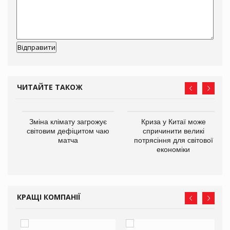
ЧИТАЙТЕ ТАКОЖ
Зміна клімату загрожує
Криза у Китаї може
ne
світовим дефіцитом чаю
спричинити великі
матча
потрясіння для світової
економіки
КРАЩІ КОМПАНІЇ