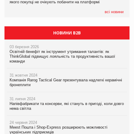
якого покупці не очікують побачити на платформі
якого покупці не очікують побачити на платформі
всі новини
НОВИНИ B2B
03 березня 2026
Освітній бенефіт як інструмент утримання талантів: як
ThinkGlobal підвищує лояльність та продуктивність вашої
команди
31 жовтня 2024
Компанія Rarog Tactical Gear презентувала надлегкі керамічні
бронеплити
31 липня 2024
Напівфабрикати та консерви, які стануть в пригоді, коли довго
нема світла
24 червня 2024
Meest Пошта і Shop-Express розширюють можливості
українських підприємців