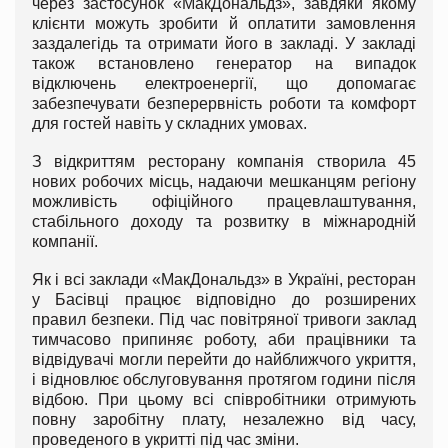
через застосунок «МакДональдз», завдяки якому
клієнти можуть зробити й оплатити замовлення
заздалегідь та отримати його в закладі. У закладі
також встановлено генератор на випадок
відключень електроенергії, що допомагає
забезпечувати безперервність роботи та комфорт
для гостей навіть у складних умовах.
З відкриттям ресторану компанія створила 45
нових робочих місць, надаючи мешканцям регіону
можливість офіційного працевлаштування,
стабільного доходу та розвитку в міжнародній
компанії.
Як і всі заклади «МакДональдз» в Україні, ресторан
у Басівці працює відповідно до розширених
правил безпеки. Під час повітряної тривоги заклад
тимчасово припиняє роботу, аби працівники та
відвідувачі могли перейти до найближчого укриття,
і відновлює обслуговування протягом години після
відбою. При цьому всі співробітники отримують
повну заробітну плату, незалежно від часу,
проведеного в укритті під час зміни.