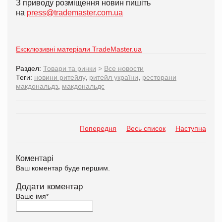
З приводу розміщення новин пишіть
на
press@trademaster.com.ua
Ексклюзивні матеріали TradeMaster.ua
Раздел:
Товари та ринки
>
Все новости
Теги:
новини ритейлу
,
ритейл україни
,
ресторани
макдональдз
,
макдональдс
Попередня
Весь список
Наступна
Коментарі
Ваш коментар буде першим.
Додати коментар
Ваше імя
*