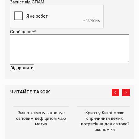
Захист від СПАМ
Сообщение
*
ЧИТАЙТЕ ТАКОЖ
Зміна клімату загрожує
Криза у Китаї може
ne
світовим дефіцитом чаю
спричинити великі
матча
потрясіння для світової
економіки