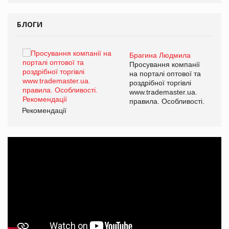
БЛОГИ
Брагина Людмила
Просування компанії
на порталі оптової та
роздрібної торгівлі
www.trademaster.ua.
правила. Особливості.
Рекомендації
Ре