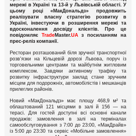
мережі в Україні та 13-й у Львівській області. У
цьому році «МакДональдз» продовжить
реалізувати власну стратегію розвитку в
Україні, інвестуючи в розширення мережі та
вдосконалення досвіду клієнтів. Про це
повідомляє
Trade
Master.
UA
з посиланням на
прес-реліз компанії.
Ресторан розташований біля зручної транспортної
розв’язки на Кільцевій дорозі Львова, поруч із
торговельними центрами та майбутнім житловим
комплексом. Завдяки активному трафіку та
розвитку інфраструктури заклад стане зручним
місцем для подорожніх, автомобілістів і мешканців
прилеглих районів.
Новий «МакДональдз» має площу 468,9 м² та
облаштований 121 місцями в залі й 156 — на
терасі. Для гостей доступні всі основні канали
продажів: замовлення в залі на терміналах
самообслуговування з 7:00 до 23:00, «МакДрайв»
із 5:00 до 23:30 та сервіс «Мобільне замовлення»