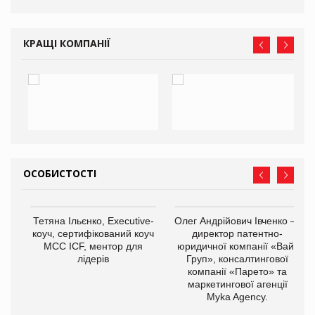
КРАЩІ КОМПАНІЇ
ОСОБИСТОСТІ
Тетяна Ільєнко, Executive-
Олег Андрійович Івченко —
коуч, сертифікований коуч
директор патентно-
МСС ICF, ментор для
юридичної компанії «Вайз
лідерів
Груп», консалтингової
компанії «Парето» та
маркетингової агенції
,
Myka Agency.
ОВ