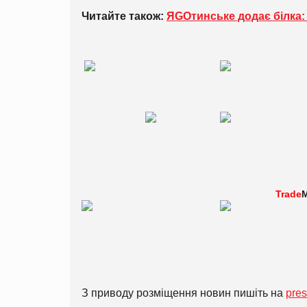
Читайте також:
ЯGOтинське додає білка:
Trade
M
З приводу розміщення новин пишіть на
pre