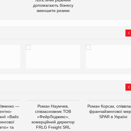
допомагають бізнесу
зменшити ризики
 Івченко —
Роман Наумчев,
Роман Корсак, співвла
ентно-
співзасновник ТОВ
франчайзингової мер
нії «Вайз
«ФейрЛоджикс»,
SPAR в Україні
тингової
комерційний директор
ето» та
FRLG Freight SRL