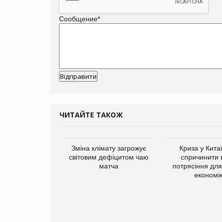
Сообщение
*
ЧИТАЙТЕ ТАКОЖ
ує виробника
Зміна клімату загрожує
Криза у Кита
добавок Thorne
світовим дефіцитом чаю
спричинити 
матча
потрясіння для 
економі