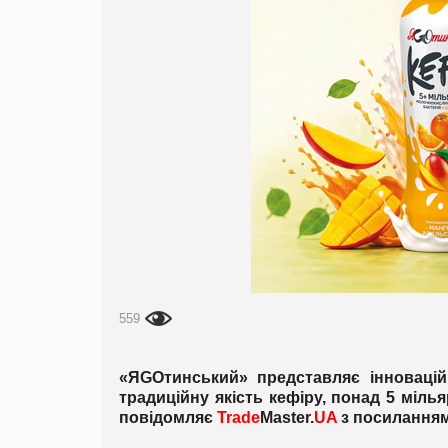
559
«ЯGOтинський» представляє інновацій
традиційну якість кефіру, понад 5 мілья
повідомляє
Trade
Master.
UA
з посиланням 