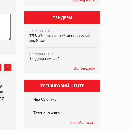
Всі журнали
ТЕНДЕРИ
21 січня 2026
ТДВ «Золотоніський маслоробний
комбінат»
03 липня 2023
Тендери компанії
Всі тендери
ТРЕНІНГОВИЙ ЦЕНТР
а!
EVA.UA запустила
Kraft Heinz скоротила
ід
кампанію «Хто б знав» про
збиток у першому півріччі
е у
асортимент, якого покупці
Яна Олентир
не очікують побачити на
платформі
Тетяна Ільєнко
повний список