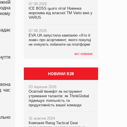
ожній
07.08.2026
07.08.2026
родна
ICE BOSS цього літа! Новинка
ICE BOSS цього літа! Новинка
07.08.2026
морозива від власної ТМ Varto вже у
морозива від власної ТМ Varto вже у
сному
Франція заборонила рекламні дзвінки
VARUS
VARUS
без згоди клієнтів
надає
07.08.2026
07.08.2026
EVA.UA запустила кампанію «Хто б
EVA.UA запустила кампанію «Хто б
знав» про асортимент, якого покупці
знав» про асортимент, якого покупці
не очікують побачити на платформі
не очікують побачити на платформі
всі новини
чуття
НОВИНИ B2B
 вона
03 березня 2026
д час
Освітній бенефіт як інструмент
утримання талантів: як ThinkGlobal
підвищує лояльність та
продуктивність вашої команди
ильно
31 жовтня 2024
Компанія Rarog Tactical Gear