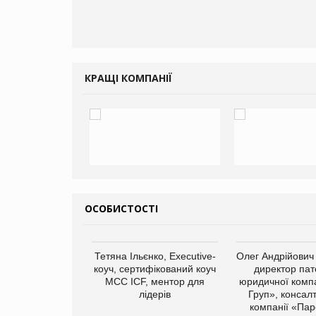
КРАЩІ КОМПАНІЇ
ОСОБИСТОСТІ
арас Ігорович,
Тетяна Ільєнко, Executive-
Олег Андрійович
иробництва ТОВ
коуч, сертифікований коуч
директор пат
Герчак"
МСС ICF, ментор для
юридичної компа
лідерів
Груп», консал
компанії «Пар