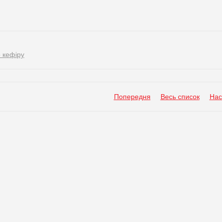
 кефіру
Попередня
Весь список
Нас