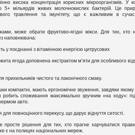
інно висока концентрація корисних мікроорганізмів. У к
 5+ мільярдів живих молочнокислих бактерій. Це при
ового травлення та імунітету, що є важливим в суча
ками, може обрати фруктово-ягідні мікси. Для тих, хто 
без наповнювача:
сть у поєднанні з вітамінною енергією цитрусових
овита ягода доповнена екстрактом м’яти для особливого від
ля прихильників чистого та лаконічного смаку.
ки компактні, мають ергономічне звуження, завдяки якому
ня робить споживання максимально зручним «на ходу»: пі
кермом авто.
 для повноцінного перекусу, що дарує відчуття ситості.
е просте рішення для тих, хто прагне харчуватися прав
же є на полицях національних мереж.