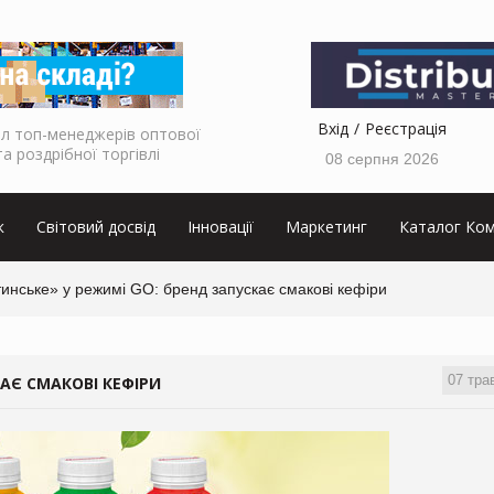
Вхід
Реєстрація
л топ-менеджерів оптової
та роздрібної торгівлі
08 серпня 2026
к
Світовий досвід
Інновації
Маркетинг
Каталог Ком
инське» у режимі GO: бренд запускає смакові кефіри
07 тра
АЄ СМАКОВІ КЕФІРИ