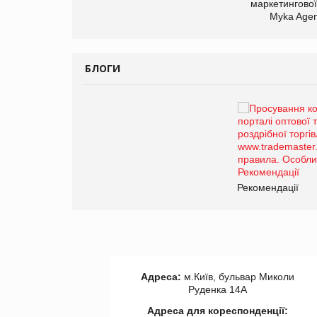
маркетингової
Myka Agen
БЛОГИ
Брагина Людмила
Просування компанії на
порталі оптової та
роздрібної торгівлі
www.trademaster.ua.
правила. Особливості.
ії
Рекомендації
Адреса:
м.Київ, бульвар Миколи
Руденка 14А
Адреса для кореспонденції: