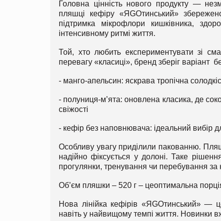
Головна цінність нового продукту — незм
пляшці кефіру «ЯGOтинський» збережено
підтримка мікрофлори кишківника, здор
інтенсивному ритмі життя.
Той, хто любить експериментувати зі сма
перевагу «класиці», бренд зберіг варіант 
- манго-апельсин: яскрава тропічна солодкі
- полуниця-м’ята: оновлена класика, де сок
свіжості
- кефір без наповнювача: ідеальний вибір д
Особливу увагу приділили пакованню. Пляш
надійно фіксується у долоні. Таке рішен
прогулянки, тренування чи перебування за 
Об’єм пляшки – 520 г – цеоптимальна порція
Нова лінійка кефірів «ЯGOтинський» — ц
навіть у найвищому темпі життя. Новинки в