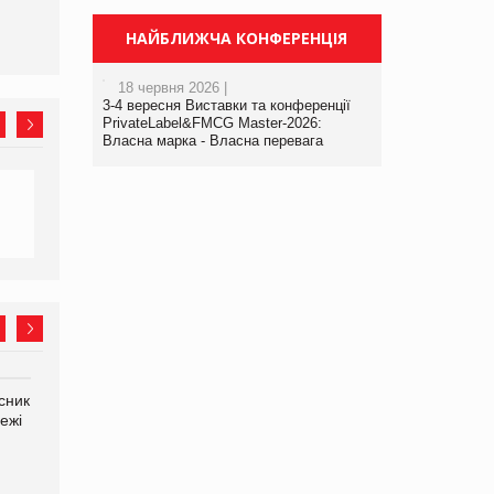
НАЙБЛИЖЧА КОНФЕРЕНЦІЯ
18 червня 2026 |
3-4 вересня Виставки та конференції
PrivateLabel&FMCG Master-2026:
Власна марка - Власна перевага
сник
Олексій Логачов-Михайлов
Яна Сараніна, директор
ежі
Файно маркет Директор
компанії «УкраМарин»
департаменту з
виробництва