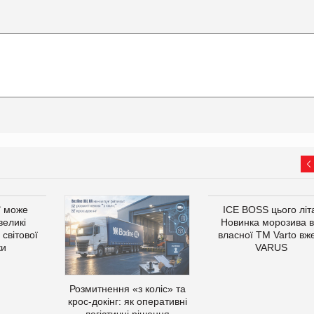
ї може
ICE BOSS цього літ
великі
Новинка морозива в
світової
власної ТМ Varto вж
ки
VARUS
Розмитнення «з коліс» та
крос-докінг: як оперативні
логістичні рішення