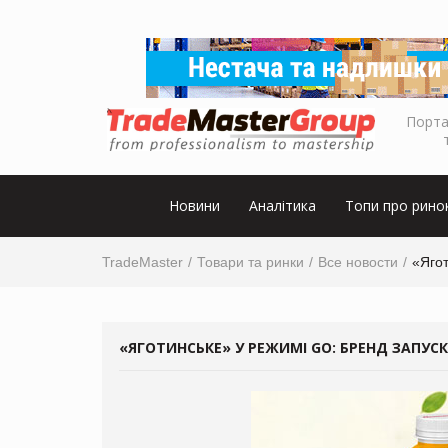
Порта
Новини
Аналітика
Топи про рино
TradeMaster
Товари та ринки
Все новости
«Ягот
«ЯГОТИНСЬКЕ» У РЕЖИМІ GO: БРЕНД ЗАПУСК