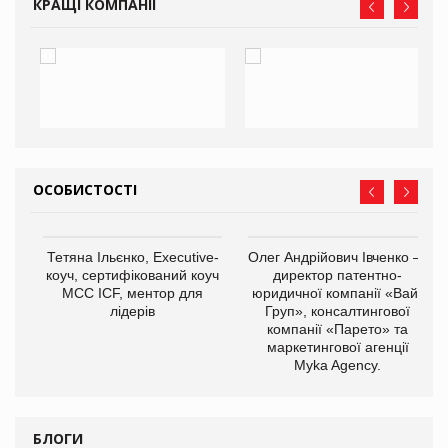
КРАЩІ КОМПАНІЇ
ОСОБИСТОСТІ
Тетяна Ільєнко, Executive-
Олег Андрійович Івченко —
коуч, сертифікований коуч
директор патентно-
МСС ICF, ментор для
юридичної компанії «Вайз
лідерів
Груп», консалтингової
компанії «Парето» та
маркетингової агенції
,
Myka Agency.
ОВ
БЛОГИ