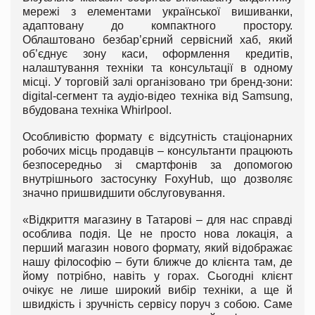
мережі з елементами української вишиванки,
адаптовану до компактного простору.
Облаштовано безбар’єрний сервісний хаб, який
об’єднує зону каси, оформлення кредитів,
налаштування техніки та консультації в одному
місці. У торговій залі організовано три бренд-зони:
digital-сегмент та аудіо-відео техніка від Samsung,
вбудована техніка Whirlpool.
Особливістю формату є відсутність стаціонарних
робочих місць продавців – консультанти працюють
безпосередньо зі смартфонів за допомогою
внутрішнього застосунку FoxyHub, що дозволяє
значно пришвидшити обслуговування.
«Відкриття магазину в Татарові – для нас справді
особлива подія. Це не просто нова локація, а
перший магазин нового формату, який відображає
нашу філософію – бути ближче до клієнта там, де
йому потрібно, навіть у горах. Сьогодні клієнт
очікує не лише широкий вибір техніки, а ще й
швидкість і зручність сервісу поруч з собою. Саме