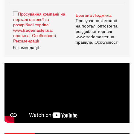
Брагина Людмила
Просування компанії
на порталі оптової та
роздрібної торгівлі
www.trademaster.ua.
правила. Особливості.
Рекомендації
Ре