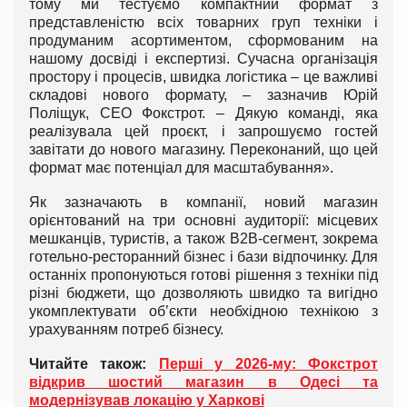
тому ми тестуємо компактний формат з
представленістю всіх товарних груп техніки і
продуманим асортиментом, сформованим на
нашому досвіді і експертизі. Сучасна організація
простору і процесів, швидка логістика – це важливі
складові нового формату, – зазначив Юрій
Поліщук, СЕО Фокстрот. – Дякую команді, яка
реалізувала цей проєкт, і запрошуємо гостей
завітати до нового магазину. Переконаний, що цей
формат має потенціал для масштабування».
Як зазначають в компанії, новий магазин
орієнтований на три основні аудиторії: місцевих
мешканців, туристів, а також B2B-сегмент, зокрема
готельно-ресторанний бізнес і бази відпочинку. Для
останніх пропонуються готові рішення з техніки під
різні бюджети, що дозволяють швидко та вигідно
укомплектувати об’єкти необхідною технікою з
урахуванням потреб бізнесу.
Читайте також:
Перші у 2026-му: Фокстрот
відкрив шостий магазин в Одесі та
модернізував локацію у Харкові