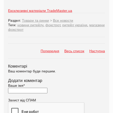
Ексклюзивні матеріали TradeMaster.ua
Раздел:
Товари та ринки
>
Все новости
Теги:
новини ритейлу
,
фокстрот
,
ритейл україни
,
магазини
фокстрот
Попередня
Весь список
Наступна
Коментарі
Ваш коментар буде першим.
Додати коментар
Ваше імя
*
Захист від СПАМ