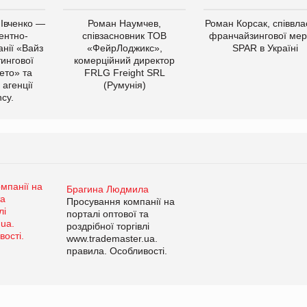
 Івченко —
Роман Наумчев,
Роман Корсак, співвла
ентно-
співзасновник ТОВ
франчайзингової мер
нії «Вайз
«ФейрЛоджикс»,
SPAR в Україні
тингової
комерційний директор
ето» та
FRLG Freight SRL
 агенції
(Румунія)
cy.
Брагина Людмила
Просування компанії на
порталі оптової та
роздрібної торгівлі
www.trademaster.ua.
правила. Особливості.
Рекомендації