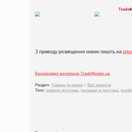
Trade
M
З приводу розміщення новин пишіть на
pre
Ексклюзивні матеріали TradeMaster.ua
Раздел:
Товари та ринки
>
Все новости
Теги:
новини логістики
,
інновації в логістиці
,
конфе