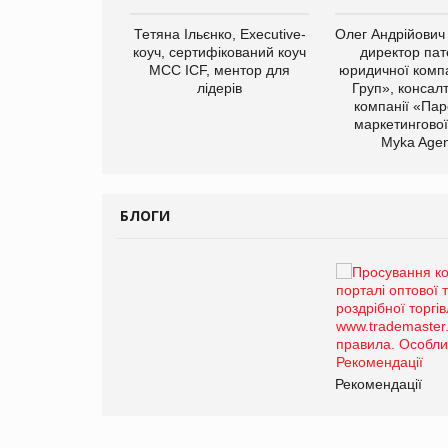
арас Ігорович,
Тетяна Ільєнко, Executive-
Олег Андрійович
иробництва ТОВ
коуч, сертифікований коуч
директор пат
Герчак"
МСС ICF, ментор для
юридичної компа
лідерів
Груп», консал
компанії «Пар
маркетингової
Myka Agen
БЛОГИ
Брагина Людмила
Просування компанії на
порталі оптової та
роздрібної торгівлі
www.trademaster.ua.
правила. Особливості.
ії
Рекомендації