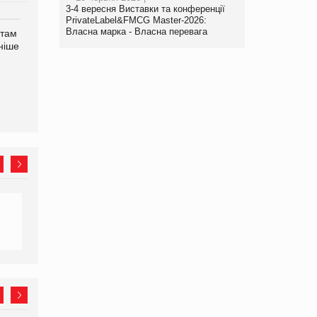
3-4 вересня Виставки та конференції
PrivateLabel&FMCG Master-2026:
Власна марка - Власна перевага
нтам
У Євросоюзі набули
Рекламна платформа
ніше
чинності нові правила
вимагає від Google
щодо штучного інтелекту
компенсацію за втрату 6,9
трлн рекламних показів