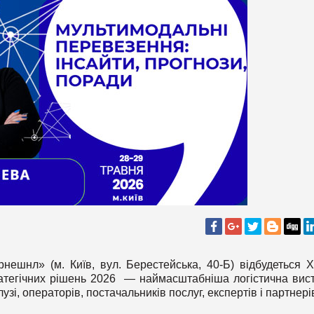
нешнл» (м. Київ, вул. Берестейська, 40-Б) відбудеться 
ратегічних рішень 2026 — наймасштабніша логістична вис
узі, операторів, постачальників послуг, експертів і партнері