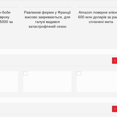
о-боби
Равликові ферми у Франції
Amazon поверне кліє
івроку
масово закриваються, для
600 млн доларів за ра
5000 за
галузі видався
сплачені мита
катастрофічний сезон