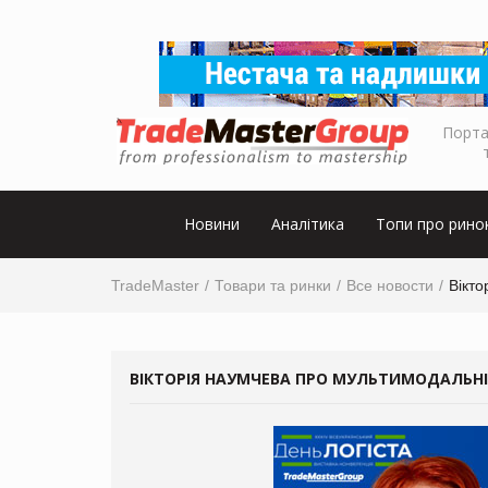
Порта
Новини
Аналітика
Топи про рино
TradeMaster
Товари та ринки
Все новости
Вікто
ВІКТОРІЯ НАУМЧЕВА ПРО МУЛЬТИМОДАЛЬНІ П