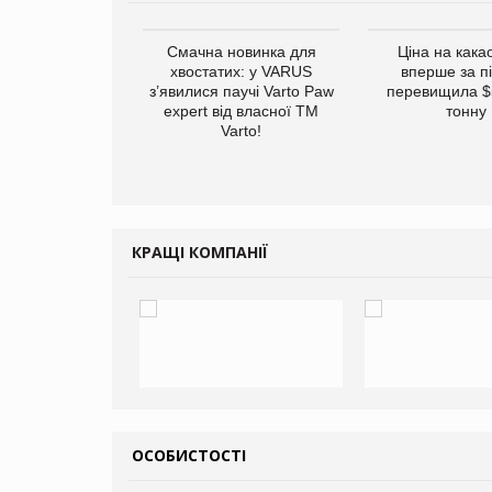
винуватили у
Смачна новинка для
Ціна на кака
ірній рекламі
хвостатих: у VARUS
вперше за п
них продуктів
з’явилися паучі Varto Paw
перевищила $
expert від власної ТМ
тонну
Varto!
КРАЩІ КОМПАНІЇ
ОСОБИСТОСТІ