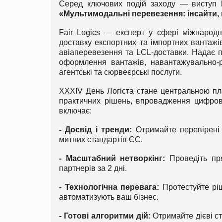
Серед ключових подій заходу — виступ
«Мультимодальні перевезення: інсайти,
Fair Logics — експерт у сфері міжнародно
доставку експортних та імпортних вантажі
авіаперевезення та LCL-доставки. Надає п
оформлення вантажів, навантажувально-ро
агентські та сюрвеєрські послуги.
XXXІV День Логіста стане центральною пл
практичних рішень, впровадження цифрови
включає:
- Досвід і тренди:
Отримайте перевірені к
митних стандартів ЄС.
- Масштабний нетворкінг:
Проведіть пря
партнерів за 2 дні.
- Технологічна перевага:
Протестуйте ріш
автоматизують ваш бізнес.
- Готові алгоритми дій
: Отримайте дієві ст