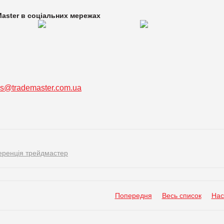
aster в
соціальних мережах
ss@trademaster.com.ua
ренція трейдмастер
Попередня
Весь список
Нас