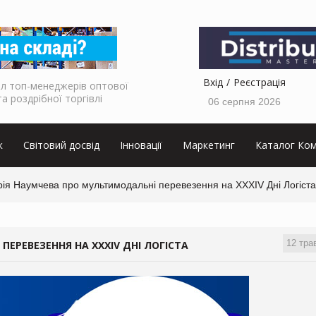
Вхід
Реєстрація
л топ-менеджерів оптової
та роздрібної торгівлі
06 серпня 2026
к
Світовий досвід
Інновації
Маркетинг
Каталог Ком
рія Наумчева про мультимодальні перевезення на XXXІV Дні Логіста
12 тра
ЕРЕВЕЗЕННЯ НА XXXІV ДНІ ЛОГІСТА