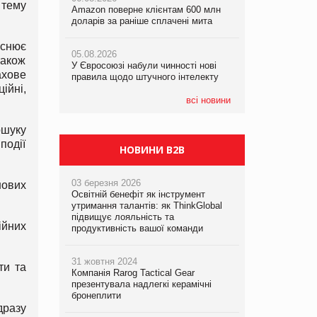
 тему
Amazon поверне клієнтам 600 млн
Amazon поверне клієнтам 600 млн
правила щодо штучного інтелекту
доларів за раніше сплачені мита
доларів за раніше сплачені мита
05.08.2026
йснює
05.08.2026
05.08.2026
Рекламна платформа вимагає від
також
У Євросоюзі набули чинності нові
У Євросоюзі набули чинності нові
Google компенсацію за втрату 6,9
ахове
правила щодо штучного інтелекту
правила щодо штучного інтелекту
трлн рекламних показів
ійні,
всі новини
ошуку
події
НОВИНИ B2B
03 березня 2026
нових
Освітній бенефіт як інструмент
утримання талантів: як ThinkGlobal
підвищує лояльність та
ійних
продуктивність вашої команди
31 жовтня 2024
ти та
Компанія Rarog Tactical Gear
презентувала надлегкі керамічні
бронеплити
дразу