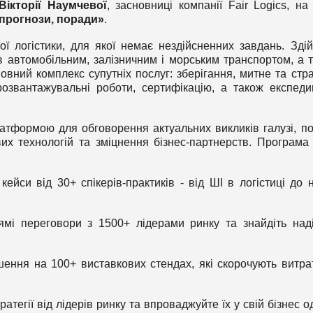
Вікторії Наумчевої
, засновниці компанії Fair Logics, на
 прогнози, поради»
.
ї логістики, для якої немає нездійсненних завдань. Зді
в автомобільним, залізничним і морським транспортом, а 
овний комплекс супутніх послуг: зберігання, митне та стр
звантажувальні роботи, сертифікацію, а також експедиц
атформою для обговорення актуальних викликів галузі, п
х технологій та зміцнення бізнес-партнерств. Програма 
ейси від 30+ спікерів-практиків - від ШІ в логістиці до 
мі переговори з 1500+ лідерами ринку та знайдіть над
ення на 100+ виставкових стендах, які скорочують витра
ратегії від лідерів ринку та впроваджуйте їх у свій бізнес о