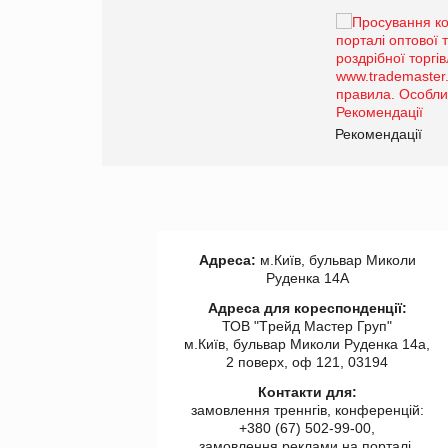
Брагина Людмила
Просування компанії на
порталі оптової та
роздрібної торгівлі
www.trademaster.ua.
правила. Особливості.
ії
Рекомендації
Адреса:
м.Київ, бульвар Миколи
Руденка 14А
Адреса для кореспонденції:
ТОВ "Tрейд Мастер Груп"
м.Київ, бульвар Миколи Руденка 14а,
2 поверх, оф 121, 03194
Контакти для:
замовлення треннгів, конференцій:
+380 (67) 502-99-00,
замовлення реклами на порталі,