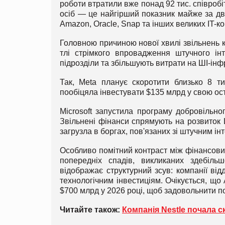
роботи втратили вже понад 92 тис. співробіт
осіб — це найгірший показник майже за два
Amazon, Oracle, Snap та інших великих IT-к
Головною причиною нової хвилі звільнень к
тлі стрімкого впровадження штучного інте
підрозділи та збільшують витрати на ШІ-інф
Так, Meta планує скоротити близько 8 т
пообіцяла інвестувати $135 млрд у свою ос
Microsoft запустила програму добровільно
Звільнені фінанси спрямують на розвиток Ш
загрузла в боргах, пов'язаних зі штучним ін
Особливо помітний контраст між фінансови
попередніх спадів, викликаних здебіль
відображає структурний зсув: компанії від
технологічним інвестиціям. Очікується, що 
$700 млрд у 2026 році, щоб задовольнити поп
Читайте також:
Компанія Nestle почала с