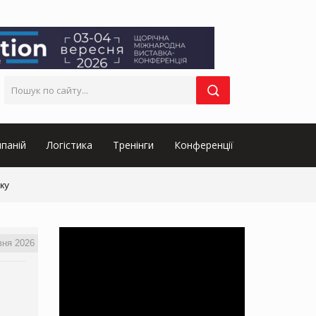
паній
Логістика
Тренінги
Конференції
ку
вня 2026