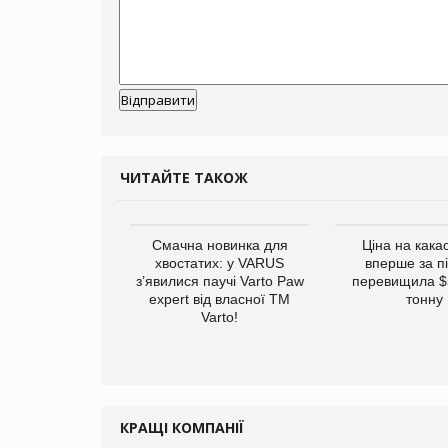
ЧИТАЙТЕ ТАКОЖ
винуватили у
Смачна новинка для
Ціна на кака
ірній рекламі
хвостатих: у VARUS
вперше за п
них продуктів
з’явилися паучі Varto Paw
перевищила $
expert від власної ТМ
тонну
Varto!
КРАЩІ КОМПАНІЇ