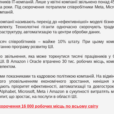
ників IT-компаній. Лише у квітні компанії звільнено понад 45
 роки. Під скорочення потрапили співробітники Meta, Micro
омпаній.
омпанії називають перехід до «ефективнішої» моделі бізне
лекту. Технологічні гіганти одночасно скорочують тради
раструктуру, автоматизацію та центри обробки даних.
исяч співробітників – майже 10% штату. При цьому ком
танню програму розвитку ШІ.
го звільнення, яка може торкнутися тисячі працівників у
І. В Amazon і Oracle втрачено 30 тис. робочих місць, ком
телектом.
ми показниками та кадровою політикою компаній. На відмін
шого уповільненням економічного зростання, нинішня 
дають пріоритет ефективності, автоматизації та довгостро
Alphabet, Microsoft, Meta і Amazon в сукупності витратять 
ит, що зростає, на послуги в області ШІ.
корочення 16 000 робочих місць по всьому світу