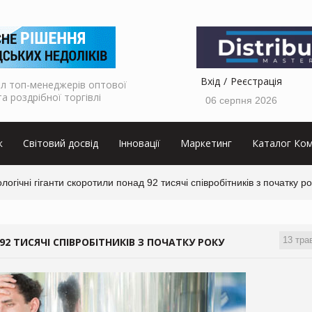
Вхід
Реєстрація
л топ-менеджерів оптової
та роздрібної торгівлі
06 серпня 2026
к
Світовий досвід
Інновації
Маркетинг
Каталог Ком
логічні гіганти скоротили понад 92 тисячі співробітників з початку ро
13 тра
2 ТИСЯЧІ СПІВРОБІТНИКІВ З ПОЧАТКУ РОКУ