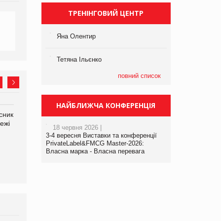
ТРЕНІНГОВИЙ ЦЕНТР
Яна Олентир
Тетяна Ільєнко
повний список
НАЙБЛИЖЧА КОНФЕРЕНЦІЯ
сник
Олексій Логачов-Михайлов
Яна Сараніна, директор
ежі
Файно маркет Директор
компанії «УкраМарин»
18 червня 2026 |
департаменту з
3-4 вересня Виставки та конференції
виробництва
PrivateLabel&FMCG Master-2026:
Власна марка - Власна перевага