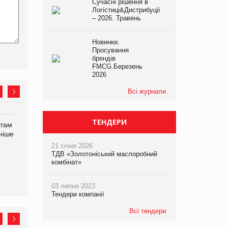
Сучасні рішення в
Логістиці&Дистрибуції
– 2026. Травень
Новинки.
Просування
брендів
FMCG.Березень
2026
Всі журнали
ТЕНДЕРИ
нтам
У Євросоюзі набули
Рекламна платформа
ніше
чинності нові правила
вимагає від Google
щодо штучного інтелекту
компенсацію за втрату 6,9
21 січня 2026
трлн рекламних показів
ТДВ «Золотоніський маслоробний
комбінат»
03 липня 2023
Тендери компанії
Всі тендери