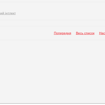
ий інтлект
Попередня
Весь список
Нас