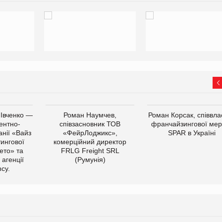
 Івченко —
Роман Наумчев,
Роман Корсак, співвла
ентно-
співзасновник ТОВ
франчайзингової мер
нії «Вайз
«ФейрЛоджикс»,
SPAR в Україні
тингової
комерційний директор
ето» та
FRLG Freight SRL
 агенції
(Румунія)
cy.