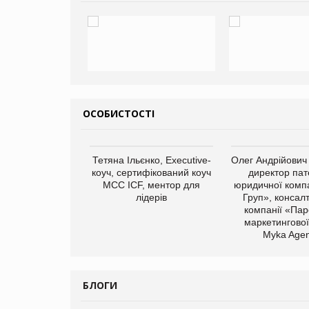
ОСОБИСТОСТІ
Тетяна Ільєнко, Executive-
Олег Андрійович
коуч, сертифікований коуч
директор пат
МСС ICF, ментор для
юридичної компа
лідерів
Груп», консал
компанії «Пар
маркетингової
арас Ігорович,
Myka Agen
иробництва ТОВ
Герчак"
БЛОГИ