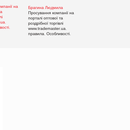
Брагина Людмила
Просування компанії на
порталі оптової та
роздрібної торгівлі
www.trademaster.ua.
правила. Особливості.
Рекомендації