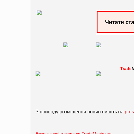
Trade
M
З приводу розміщення новин пишіть на
pre
Ексклюзивні матеріали TradeMaster.ua