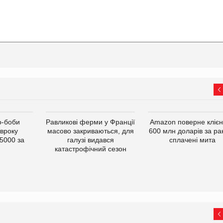
о-боби
Равликові ферми у Франції
Amazon поверне кліє
івроку
масово закриваються, для
600 млн доларів за ра
5000 за
галузі видався
сплачені мита
катастрофічний сезон