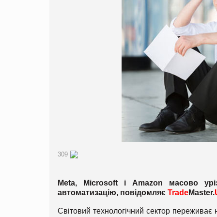
309
Meta, Microsoft і Amazon масово ур
автоматизацію, повідомляє
Trade
Master.
Світовий технологічний сектор переживає н