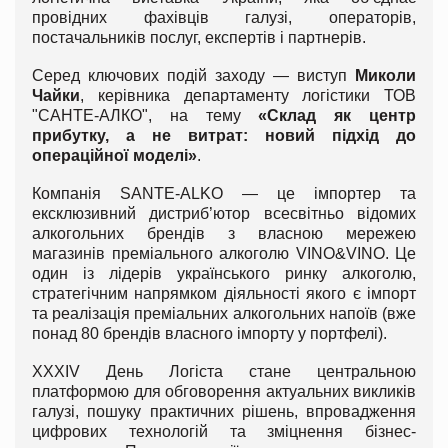
провідних фахівців галузі, операторів,
постачальників послуг, експертів і партнерів.
Серед ключових подій заходу — виступ
Миколи
Чайки
, керівника департаменту логістики ТОВ
"САНТЕ-АЛКО", на тему
«Склад як центр
прибутку, а не витрат: новий підхід до
операційної моделі»
.
Компанія SANTE-ALKO — це імпортер та
ексклюзивний дистриб’ютор всесвітньо відомих
алкогольних брендів з власною мережею
магазинів преміального алкоголю VINO&VINO. Це
один із лідерів українського ринку алкоголю,
стратегічним напрямком діяльності якого є імпорт
та реалізація преміальних алкогольних напоїв (вже
понад 80 брендів власного імпорту у портфелі).
XXXІV День Логіста стане центральною
платформою для обговорення актуальних викликів
галузі, пошуку практичних рішень, впровадження
цифрових технологій та зміцнення бізнес-