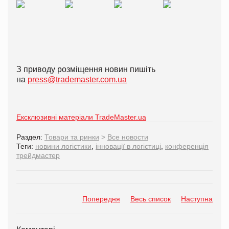
З приводу розміщення новин пишіть
на
press@trademaster.com.ua
Ексклюзивні матеріали TradeMaster.ua
Раздел:
Товари та ринки
>
Все новости
Теги:
новини логістики
,
інновації в логістиці
,
конференція
трейдмастер
Попередня
Весь список
Наступна