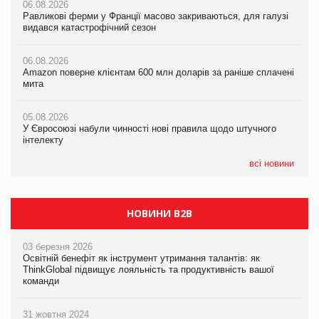
06.08.2026
06.08.2026
06.08.2026
Равликові ферми у Франції масово закриваються, для галузі
Равликові ферми у Франції масово закриваються, для галузі
Amazon поверне клієнтам 600 млн доларів за раніше сплачені
видався катастрофічний сезон
видався катастрофічний сезон
мита
06.08.2026
06.08.2026
05.08.2026
Amazon поверне клієнтам 600 млн доларів за раніше сплачені
Amazon поверне клієнтам 600 млн доларів за раніше сплачені
У Євросоюзі набули чинності нові правила щодо штучного
мита
мита
інтелекту
05.08.2026
05.08.2026
05.08.2026
У Євросоюзі набули чинності нові правила щодо штучного
У Євросоюзі набули чинності нові правила щодо штучного
Рекламна платформа вимагає від Google компенсацію за
інтелекту
інтелекту
втрату 6,9 трлн рекламних показів
всі новини
НОВИНИ B2B
03 березня 2026
Освітній бенефіт як інструмент утримання талантів: як
ThinkGlobal підвищує лояльність та продуктивність вашої
команди
31 жовтня 2024