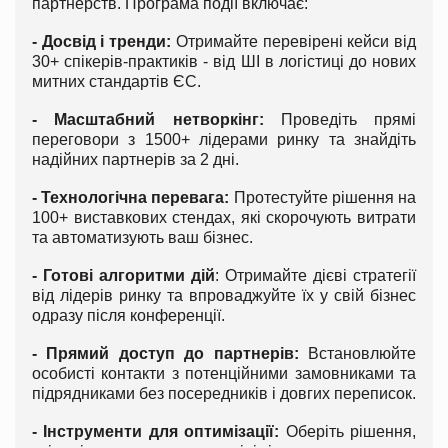
партнерств. Програма події включає:
- Досвід і тренди:
Отримайте перевірені кейси від
30+ спікерів-практиків - від ШІ в логістиці до нових
митних стандартів ЄС.
- Масштабний нетворкінг:
Проведіть прямі
переговори з 1500+ лідерами ринку та знайдіть
надійних партнерів за 2 дні.
- Технологічна перевага:
Протестуйте рішення на
100+ виставкових стендах, які скорочують витрати
та автоматизують ваш бізнес.
- Готові алгоритми дій
: Отримайте дієві стратегії
від лідерів ринку та впроваджуйте їх у свій бізнес
одразу після конференції.
- Прямий доступ до партнерів:
Встановлюйте
особисті контакти з потенційними замовниками та
підрядниками без посередників і довгих переписок.
- Інструменти для оптимізації:
Оберіть рішення,