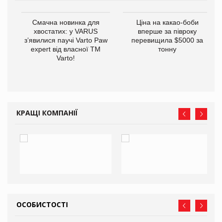
у
Смачна новинка для
Ціна на какао-боби
хвостатих: у VARUS
вперше за півроку
з’явилися паучі Varto Paw
перевищила $5000 за
expert від власної ТМ
тонну
Varto!
КРАЩІ КОМПАНІЇ
ОСОБИСТОСТІ