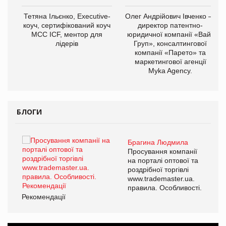
Тетяна Ільєнко, Executive-
Олег Андрійович Івченко —
коуч, сертифікований коуч
директор патентно-
МСС ICF, ментор для
юридичної компанії «Вайз
лідерів
Груп», консалтингової
компанії «Парето» та
маркетингової агенції
,
Myka Agency.
ОВ
БЛОГИ
Брагина Людмила
ї
Просування компанії
а
на порталі оптової та
роздрібної торгівлі
www.trademaster.ua.
і.
правила. Особливості.
Рекомендації
Ре