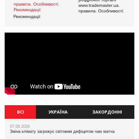
www.trademaster.ua.
і.
правила. Особливості.
Рекомендації
Ре
ВСІ
УКРАЇНА
ЗАКОРДОННІ
07.08.2026
07.08.2026
07.08.2026
Зміна клімату загрожує світовим дефіцитом чаю матча
Зміна клімату загрожує світовим дефіцитом чаю матча
Зміна клімату загрожує світовим дефіцитом чаю матча