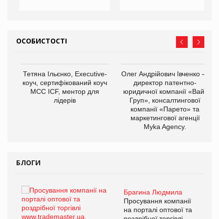
ОСОБИСТОСТІ
,
Тетяна Ільєнко, Executive-
Олег Андрійович Івченко —
ОВ
коуч, сертифікований коуч
директор патентно-
МСС ICF, ментор для
юридичної компанії «Вайз
лідерів
Груп», консалтингової
компанії «Парето» та
маркетингової агенції
Myka Agency.
БЛОГИ
Брагина Людмила
ї
Просування компанії
а
на порталі оптової та
роздрібної торгівлі