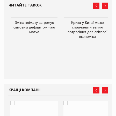
ЧИТАЙТЕ ТАКОЖ
Зміна клімату загрожує
Криза у Китаї може
світовим дефіцитом чаю
спричинити великі
матча
потрясіння для світової
економіки
ne
КРАЩІ КОМПАНІЇ