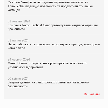
Освітній бенефіт як інструмент утримання талантів: як
ThinkGlobal підвищує лояльність та продуктивність вашої
команди
31 жовтня 2024
Компанія Rarog Tactical Gear презентувала надлегкі керамічні
бронеплити
31 липня 2024
Напівфабрикати та консерви, які стануть в пригоді, коли довго
нема світла
24 червня 2024
Meest Пошта і Shop-Express розширюють можливості
українських підприємців
30 квітня 2024
Защита данных на смартфонах: советы по повышению
безопасности
Всі новини