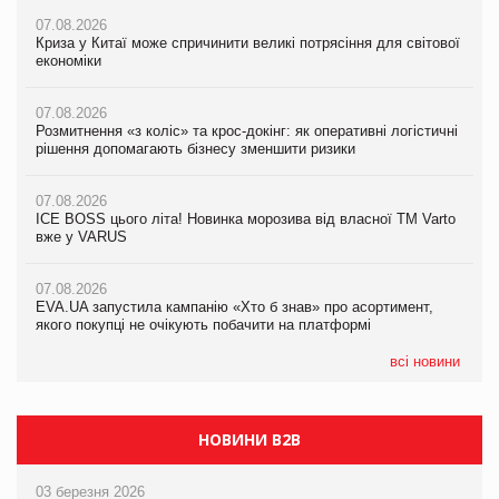
07.08.2026
07.08.2026
07.08.2026
Криза у Китаї може спричинити великі потрясіння для світової
Криза у Китаї може спричинити великі потрясіння для світової
Криза у Китаї може спричинити великі потрясіння для світової
економіки
економіки
економіки
07.08.2026
07.08.2026
07.08.2026
Розмитнення «з коліс» та крос-докінг: як оперативні логістичні
Розмитнення «з коліс» та крос-докінг: як оперативні логістичні
Kraft Heinz скоротила збиток у першому півріччі
рішення допомагають бізнесу зменшити ризики
рішення допомагають бізнесу зменшити ризики
07.08.2026
07.08.2026
07.08.2026
Продажі Hugo Boss впали на 9%
ICE BOSS цього літа! Новинка морозива від власної ТМ Varto
ICE BOSS цього літа! Новинка морозива від власної ТМ Varto
вже у VARUS
вже у VARUS
07.08.2026
Франція заборонила рекламні дзвінки без згоди клієнтів
07.08.2026
07.08.2026
EVA.UA запустила кампанію «Хто б знав» про асортимент,
EVA.UA запустила кампанію «Хто б знав» про асортимент,
якого покупці не очікують побачити на платформі
якого покупці не очікують побачити на платформі
всі новини
НОВИНИ B2B
03 березня 2026