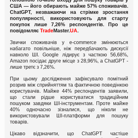
США — його обирають майже 57% споживачів.
ChatGPT, незважаючи на стрімке зростання
популярності, використовують для старту
покупок лише 7,26% респондентів. Про це
повідомляє
Trade
Master.
UA
.
Звички споживачів у e-commerce змінюються
набагато повільніше, ніж передбачають дискусії
навколо ШІ. Google лідирує з часткою 56,68%,
Amazon посідає друге місце з 28,96%, а ChatGPT -
лише третє з 7,26%.
При цьому дослідження зафіксувало помітний
розрив між сприйняттям та фактичною поведінкою
користувачів. Майже 44% респондентів заявили,
що стали рідше користуватися традиційним
пошуком завдяки ШІ-інструментам. Проте майже
40% одночасно зізналися, що ніколи не
використовували ШІ-платформи для пошуку
товарів.
Цікаво відзначити, що ChatGPT частіше