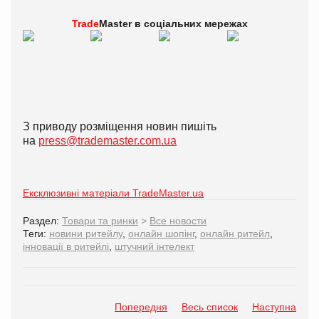
Trade
Master в
соціальних мережах
З приводу розміщення новин пишіть
на
press@trademaster.com.ua
Ексклюзивні матеріали TradeMaster.ua
Раздел:
Товари та ринки
>
Все новости
Теги:
новини ритейлу
,
онлайн шопінг
,
онлайн ритейл
,
інновації в ритейлі
,
штучний інтелект
Попередня
Весь список
Наступна