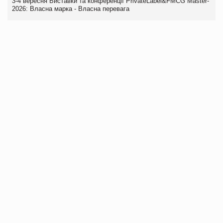
3-4 вересня Виставки та конференції PrivateLabel&FMCG Master-
2026: Власна марка - Власна перевага