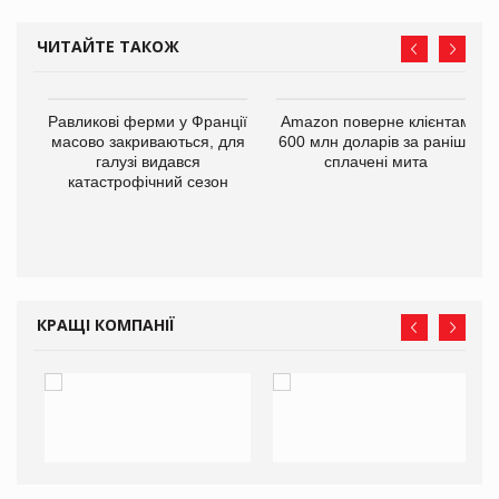
ЧИТАЙТЕ ТАКОЖ
і
Равликові ферми у Франції
Amazon поверне клієнтам
масово закриваються, для
600 млн доларів за раніше
галузі видався
сплачені мита
катастрофічний сезон
КРАЩІ КОМПАНІЇ