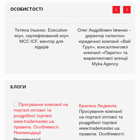
ОСОБИСТОСТІ
,
Тетяна Ільєнко, Executive-
Олег Андрійович Івченко —
ОВ
коуч, сертифікований коуч
директор патентно-
МСС ICF, ментор для
юридичної компанії «Вайз
лідерів
Груп», консалтингової
компанії «Парето» та
маркетингової агенції
Myka Agency.
БЛОГИ
Брагина Людмила
ї
Просування компанії
а
на порталі оптової та
роздрібної торгівлі
www.trademaster.ua.
і.
правила. Особливості.
Рекомендації
Ре