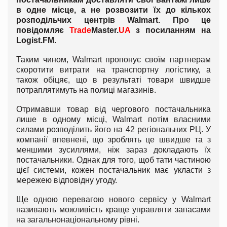
в одне місце, а не розвозити їх до кількох
розподільчих центрів Walmart. Про це
повідомляє
Trade
Master.
UA
з посиланням на
Logist
.
FM
.
Таким чином, Walmart пропонує своїм партнерам
скоротити витрати на транспортну логістику, а
також обіцяє, що в результаті товари швидше
потраплятимуть на полиці магазинів.
Отримавши товар від чергового постачальника
лише в одному місці, Walmart потім власними
силами розподілить його на 42 регіональних РЦ. У
компанії впевнені, що зроблять це швидше та з
меншими зусиллями, ніж зараз докладають їх
постачальники. Однак для того, щоб тати частиною
цієї системи, кожен постачальник має укласти з
мережею відповідну угоду.
Ще одною перевагою нового сервісу у Walmart
називають можливість краще управляти запасами
на загальнонаціональному рівні.