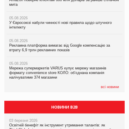
мита
мита
мита
05.08.2026
05.08.2026
05.08.2026
У Євросоюзі набули чинності нові правила щодо штучного
У Євросоюзі набули чинності нові правила щодо штучного
У Євросоюзі набули чинності нові правила щодо штучного
інтелекту
інтелекту
інтелекту
05.08.2026
05.08.2026
05.08.2026
Рекламна платформа вимагає від Google компенсацію за
Рекламна платформа вимагає від Google компенсацію за
Рекламна платформа вимагає від Google компенсацію за
втрату 6,9 трлн рекламних показів
втрату 6,9 трлн рекламних показів
втрату 6,9 трлн рекламних показів
05.08.2026
05.08.2026
05.08.2026
Мережа супермаркетів VARUS купує мережу магазинів
Мережа супермаркетів VARUS купує мережу магазинів
Adidas витратила понад $1 млрд на маркетинг за квартал
формату convenience store КОЛО: об’єднана компанія
формату convenience store КОЛО: об’єднана компанія
налічуватиме 374 магазини
налічуватиме 374 магазини
всі новини
НОВИНИ B2B
03 березня 2026
Освітній бенефіт як інструмент утримання талантів: як