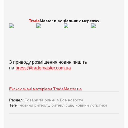
Trade
Master в
соціальних мережах
З приводу розміщення новин пишіть
на
press@trademaster.com.ua
Ексклюзивні матеріали TradeMaster.ua
Раздел:
Товари та ринки
>
Все новости
Теги:
новини ритейлу
,
ритейл сша
,
новини логістики