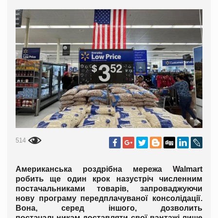
514
Американська роздрібна мережа Walmart
робить ще один крок назустріч численним
постачальниками товарів, запроваджуючи
нову програму передплачуваної консолідації.
Вона, серед іншого, дозволить
постачальникам доставляти свої вантажі лише