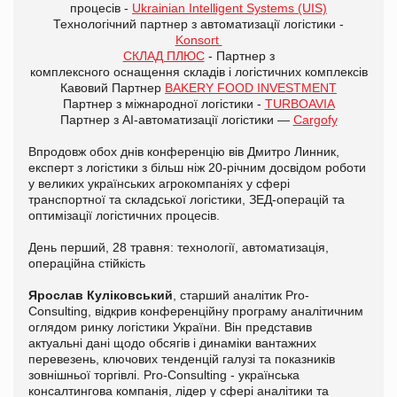
процесів -
Ukrainian Intelligent Systems (UIS)
Технологічний партнер з автоматизації логістики -
Konsort
СКЛАД ПЛЮС
- Партнер з
комплексного оснащення складів і логістичних комплексів
Кавовий Партнер
BAKERY FOOD INVESTMENT
Партнер з міжнародної логістики -
TURBOAVIA
Партнер з AI-автоматизації логістики —
Cargofy
Впродовж обох днів конференцію вів Дмитро Линник,
експерт з логістики з більш ніж 20-річним досвідом роботи
у великих українських агрокомпаніях у сфері
транспортної та складської логістики, ЗЕД-операцій та
оптимізації логістичних процесів.
День перший, 28 травня: технології, автоматизація,
операційна стійкість
Ярослав Куліковський
, старший аналітик Pro-
Consulting, відкрив конференційну програму аналітичним
оглядом ринку логістики України. Він представив
актуальні дані щодо обсягів і динаміки вантажних
перевезень, ключових тенденцій галузі та показників
зовнішньої торгівлі. Pro-Consulting - українська
консалтингова компанія, лідер у сфері аналітики та