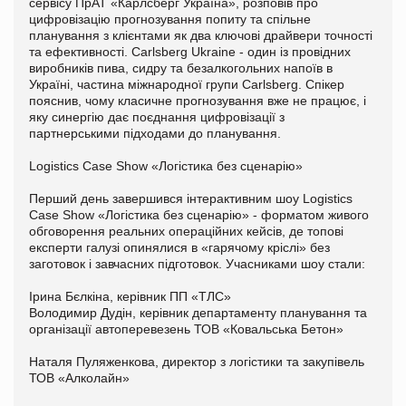
сервісу ПрАТ «Карлсберг Україна», розповів про
цифровізацію прогнозування попиту та спільне
планування з клієнтами як два ключові драйвери точності
та ефективності. Carlsberg Ukraine - один із провідних
виробників пива, сидру та безалкогольних напоїв в
Україні, частина міжнародної групи Carlsberg. Спікер
пояснив, чому класичне прогнозування вже не працює, і
яку синергію дає поєднання цифровізації з
партнерськими підходами до планування.
Logistics Case Show «Логістика без сценарію»
Перший день завершився інтерактивним шоу Logistics
Case Show «Логістика без сценарію» - форматом живого
обговорення реальних операційних кейсів, де топові
експерти галузі опинялися в «гарячому кріслі» без
заготовок і завчасних підготовок. Учасниками шоу стали:
Ірина Бєлкіна, керівник ПП «ТЛС»
Володимир Дудін, керівник департаменту планування та
організації автоперевезень ТОВ «Ковальська Бетон»
Наталя Пуляженкова, директор з логістики та закупівель
ТОВ «Алколайн»