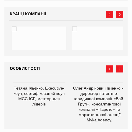
КРАЩІ КОМПАНІЇ
ОСОБИСТОСТІ
,
Тетяна Ільєнко, Executive-
Олег Андрійович Івченко —
ОВ
коуч, сертифікований коуч
директор патентно-
МСС ICF, ментор для
юридичної компанії «Вайз
лідерів
Груп», консалтингової
компанії «Парето» та
маркетингової агенції
Myka Agency.