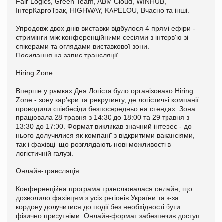
Fair Logics, Green Team, ABM Cloud, WINHUB,
ІнтерКаргоТрак, HIGHWAY, KAPELOU, Вчасно та інші.
Упродовж двох днів виставки відбулося 4 прямі ефіри -
стримінги між конференційними сесіями з інтерв'ю зі
спікерами та оглядами виставкової зони.
Посилання на запис трансляції.
Hiring Zone
Вперше у рамках Дня Логіста було організовано Hiring
Zone - зону кар'єри та рекрутингу, де логістичні компанії
проводили співбесіди безпосередньо на стендах. Зона
працювала 28 травня з 14:30 до 18:00 та 29 травня з
13:30 до 17:00. Формат викликав значний інтерес - до
нього долучилися як компанії з відкритими вакансіями,
так і фахівці, що розглядають нові можливості в
логістичній галузі.
Онлайн-трансляція
Конференційна програма транслювалася онлайн, що
дозволило фахівцям з усіх регіонів України та з-за
кордону долучитися до події без необхідності бути
фізично присутніми. Онлайн-формат забезпечив доступ