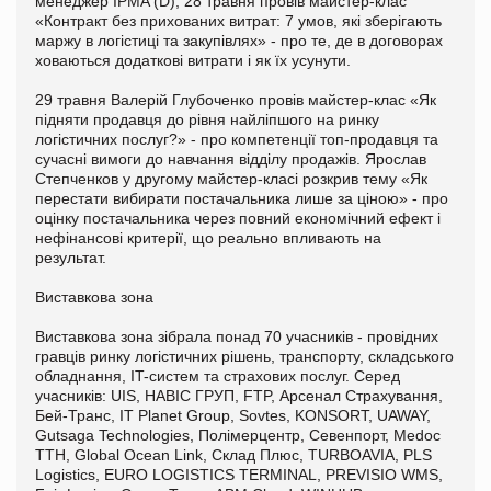
менеджер IPMA (D), 28 травня провів майстер-клас
«Контракт без прихованих витрат: 7 умов, які зберігають
маржу в логістиці та закупівлях» - про те, де в договорах
ховаються додаткові витрати і як їх усунути.
29 травня Валерій Глубоченко провів майстер-клас «Як
підняти продавця до рівня найліпшого на ринку
логістичних послуг?» - про компетенції топ-продавця та
сучасні вимоги до навчання відділу продажів. Ярослав
Степченков у другому майстер-класі розкрив тему «Як
перестати вибирати постачальника лише за ціною» - про
оцінку постачальника через повний економічний ефект і
нефінансові критерії, що реально впливають на
результат.
Виставкова зона
Виставкова зона зібрала понад 70 учасників - провідних
гравців ринку логістичних рішень, транспорту, складського
обладнання, IT-систем та страхових послуг. Серед
учасників: UIS, НАВІС ГРУП, FTP, Арсенал Страхування,
Бей-Транс, IT Planet Group, Sovtes, KONSORT, UAWAY,
Gutsaga Technologies, Полімерцентр, Севенпорт, Medoc
ТТН, Global Ocean Link, Склад Плюс, TURBOAVIA, PLS
Logistics, EURO LOGISTICS TERMINAL, PREVISIO WMS,