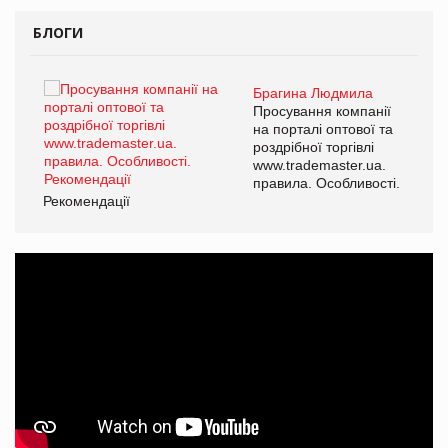
БЛОГИ
Брагина Людмила
ї
Просування компанії
а
на порталі оптової та
роздрібної торгівлі
www.trademaster.ua.
і.
правила. Особливості.
Рекомендації
Ре