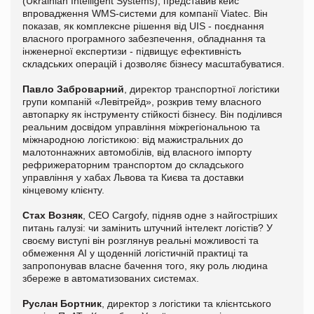
(Ukrainian Intelligent Systems), представив кейс
впровадження WMS-системи для компанії Viatec. Він
показав, як комплексне рішення від UIS - поєднання
власного програмного забезпечення, обладнання та
інженерної експертизи - підвищує ефективність
складських операцій і дозволяє бізнесу масштабуватися.
Павло Заброварний
, директор транспортної логістики
групи компаній «Левітрейд», розкрив тему власного
автопарку як інструменту стійкості бізнесу. Він поділився
реальним досвідом управління міжрегіональною та
міжнародною логістикою: від мажистральних до
малотоннажних автомобілів, від власного імпорту
рефрижераторним транспортом до складського
управління у хабах Львова та Києва та доставки
кінцевому клієнту.
Стах Возняк
, CEO Cargofy, підняв одне з найгостріших
питань галузі: чи замінить штучний інтелект логістів? У
своєму виступі він розглянув реальні можливості та
обмеження AI у щоденній логістичній практиці та
запропонував власне бачення того, яку роль людина
збереже в автоматизованих системах.
Руслан Бортник
, директор з логістики та клієнтського