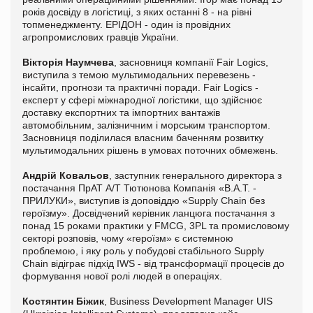
років досвіду в логістиці, з яких останні 8 - на рівні
топменеджменту. ЕРІДОН - один із провідних
агропромислових гравців України.
Вікторія Наумчева
, засновниця компанії Fair Logics,
виступила з темою мультимодальних перевезень -
інсайти, прогнози та практичні поради. Fair Logics -
експерт у сфері міжнародної логістики, що здійснює
доставку експортних та імпортних вантажів
автомобільним, залізничним і морським транспортом.
Засновниця поділилася власним баченням розвитку
мультимодальних рішень в умовах поточних обмежень.
Андрій Ковальов
, заступник генерального директора з
постачання ПрАТ А/Т Тютюнова Компанія «В.А.Т. -
ПРИЛУКИ», виступив із доповіддю «Supply Chain без
героїзму». Досвідчений керівник ланцюга постачання з
понад 15 роками практики у FMCG, 3PL та промисловому
секторі розповів, чому «героїзм» є системною
проблемою, і яку роль у побудові стабільного Supply
Chain відіграє підхід IWS - від трансформації процесів до
формування нової ролі людей в операціях.
Костянтин Біжик
, Business Development Manager UIS