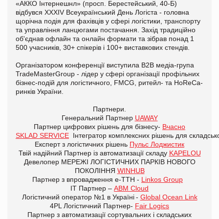
«АККО Інтернешнл» (просп. Берестейський, 40-Б)
відбувся XXXIV Всеукраїнський День Логіста - головна
щорічна подія для фахівців у сфері логістики, транспорту
та управління ланцюгами постачання. Захід традиційно
об'єднав офлайн та онлайн формати та зібрав понад 1
500 учасників, 30+ спікерів і 100+ виставкових стендів.
Організатором конференції виступила B2B медіа-група
TradeMasterGroup - лідер у сфері організації профільних
бізнес-подій для логістичного, FMCG, ритейл- та HoReCa-
ринків України.
Партнери.
Генеральний Партнер
UAWAY
Партнер цифрових рішень для бізнесу-
Вчасно
SKLAD SERVICE
Інтегратор комплексних рішень для складсько
Експерт з логістичних рішень
Пульс Лоджистик
Твій надійний Партнер із автоматизації складу
KAPELOU
Девелопер МЕРЕЖІ ЛОГІСТИЧНИХ ПАРКІВ НОВОГО
ПОКОЛІННЯ
WINHUB
Партнер з впровадження e-ТТН -
Linkos Group
ІТ Партнер –
ABM Cloud
Логістичний оператор №1 в Україні -
Global Ocean Link
4PL Логістичний Партнер-
Fair Logics
Партнер з автоматизації сортувальних і складських