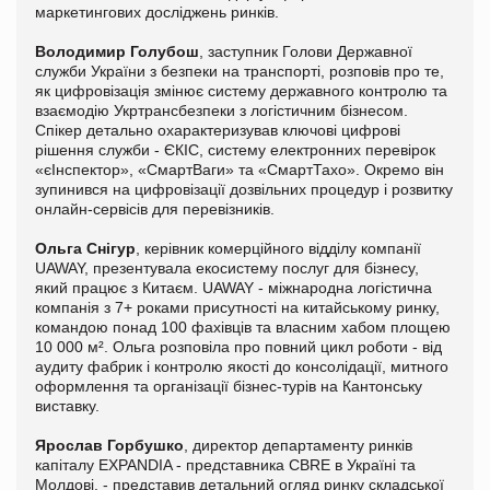
маркетингових досліджень ринків.
Володимир Голубош
, заступник Голови Державної
служби України з безпеки на транспорті, розповів про те,
як цифровізація змінює систему державного контролю та
взаємодію Укртрансбезпеки з логістичним бізнесом.
Спікер детально охарактеризував ключові цифрові
рішення служби - ЄКІС, систему електронних перевірок
«єІнспектор», «СмартВаги» та «СмартТахо». Окремо він
зупинився на цифровізації дозвільних процедур і розвитку
онлайн-сервісів для перевізників.
Ольга Снігур
, керівник комерційного відділу компанії
UAWAY, презентувала екосистему послуг для бізнесу,
який працює з Китаєм. UAWAY - міжнародна логістична
компанія з 7+ роками присутності на китайському ринку,
командою понад 100 фахівців та власним хабом площею
10 000 м². Ольга розповіла про повний цикл роботи - від
аудиту фабрик і контролю якості до консолідації, митного
оформлення та організації бізнес-турів на Кантонську
виставку.
Ярослав Горбушко
, директор департаменту ринків
капіталу EXPANDIA - представника CBRE в Україні та
Молдові, - представив детальний огляд ринку складської