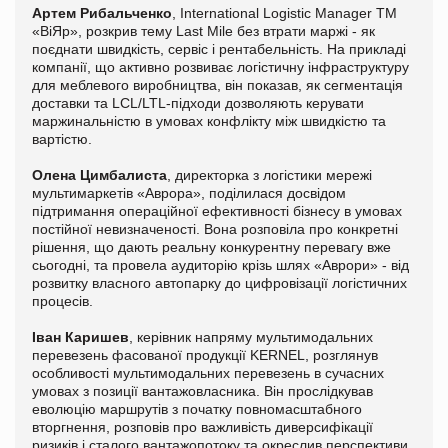
Артем Рибальченко
, International Logistic Manager ТМ
«ВіЯр», розкрив тему Last Mile без втрати маржі - як
поєднати швидкість, сервіс і рентабельність. На прикладі
компанії, що активно розвиває логістичну інфраструктуру
для меблевого виробництва, він показав, як сегментація
доставки та LCL/LTL-підходи дозволяють керувати
маржинальністю в умовах конфлікту між швидкістю та
вартістю.
Олена Цимбалиста
, директорка з логістики мережі
мультимаркетів «Аврора», поділилася досвідом
підтримання операційної ефективності бізнесу в умовах
постійної невизначеності. Вона розповіла про конкретні
рішення, що дають реальну конкурентну перевагу вже
сьогодні, та провела аудиторію крізь шлях «Аврори» - від
розвитку власного автопарку до цифровізації логістичних
процесів.
Іван Каришев
, керівник напряму мультимодальних
перевезень фасованої продукції KERNEL, розглянув
особливості мультимодальних перевезень в сучасних
умовах з позиції вантажовласника. Він прослідкував
еволюцію маршрутів з початку повномасштабного
вторгнення, розповів про важливість диверсифікації
ризиків і сталого вантажопотоку та окреслив перспективи