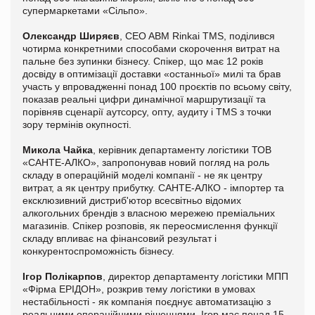
супермаркетами «Сільпо».
Олександр Ширяєв
, CEO ABM Rinkai TMS, поділився
чотирма конкретними способами скорочення витрат на
пальне без зупинки бізнесу. Спікер, що має 12 років
досвіду в оптимізації доставки «останньої» милі та брав
участь у впровадженні понад 100 проєктів по всьому світу,
показав реальні цифри динамічної маршрутизації та
порівняв сценарії аутсорсу, опту, аудиту і TMS з точки
зору термінів окупності.
Микола Чайка
, керівник департаменту логістики ТОВ
«САНТЕ-АЛКО», запропонував новий погляд на роль
складу в операційній моделі компанії - не як центру
витрат, а як центру прибутку. САНТЕ-АЛКО - імпортер та
ексклюзивний дистриб'ютор всесвітньо відомих
алкогольних брендів з власною мережею преміальних
магазинів. Спікер розповів, як переосмислення функції
складу впливає на фінансовий результат і
конкурентоспроможність бізнесу.
Ігор Полікарпов
, директор департаменту логістики МПП
«Фірма ЕРІДОН», розкрив тему логістики в умовах
нестабільності - як компанія поєднує автоматизацію з
реальними операційними рішеннями. Ігор має понад 15