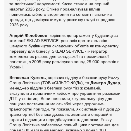
та логістичної нерухомості Києва станом на перший
квартал 2026 року. Спікер проаналізував вплив
повномасштабного вторгнення на сегмент і визначив
тренди, що домінуватимуть у розвитку галузі впродовж
2026 року.
Андрій Філобоков
, керівник департаменту будівництва
компанії SKLAD SERVICE, розповів про технологію
швидкого будівництва складських об'єктів як конкурентну
перевагу для бізнесу. SKLAD SERVICE - інтегратор
комплексних рішень для складської та промислової
логістики, з 2005 року реалізував понад 25 000 проєктів в
Україні.
Вячеслав Кужель
, керівник відділу з безпеки руху Fozzy
Group Логістика (ТОВ «СІЛЬПО-ФУД»), та
Дмитро Дудар
,
менеджер відділу з безпеки руху тієї ж компанії,
виступили з практичним кейсом про управління ризиками
ДТП у логістиці. Вони пояснили, яку реальну ціну для
ланцюга постачання мають збої через дорожньо-
транспортні пригоди, та показали, як системний підхід до
транспортної безпеки дозволяє зменшити операційні
втрати і підвищити передбачуваність доставки. Fozzy
Group Логістика забезпечує повний цикл постачання для
понад 500 магазинів мережі, включно з понад 300