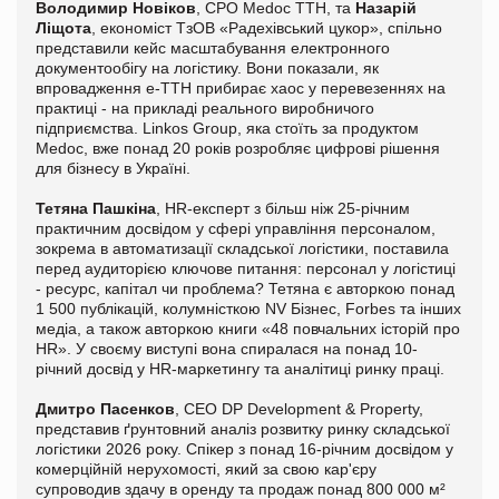
Володимир Новіков
, CPO Medoc ТТН, та
Назарій
Ліщота
, економіст ТзОВ «Радехівський цукор», спільно
представили кейс масштабування електронного
документообігу на логістику. Вони показали, як
впровадження е-ТТН прибирає хаос у перевезеннях на
практиці - на прикладі реального виробничого
підприємства. Linkos Group, яка стоїть за продуктом
Medoc, вже понад 20 років розробляє цифрові рішення
для бізнесу в Україні.
Тетяна Пашкіна
, HR-експерт з більш ніж 25-річним
практичним досвідом у сфері управління персоналом,
зокрема в автоматизації складської логістики, поставила
перед аудиторією ключове питання: персонал у логістиці
- ресурс, капітал чи проблема? Тетяна є авторкою понад
1 500 публікацій, колумністкою NV Бізнес, Forbes та інших
медіа, а також авторкою книги «48 повчальних історій про
HR». У своєму виступі вона спиралася на понад 10-
річний досвід у HR-маркетингу та аналітиці ринку праці.
Дмитро Пасенков
, CEO DP Development & Property,
представив ґрунтовний аналіз розвитку ринку складської
логістики 2026 року. Спікер з понад 16-річним досвідом у
комерційній нерухомості, який за свою кар'єру
супроводив здачу в оренду та продаж понад 800 000 м²