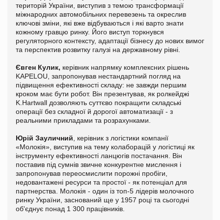
територій України, виступив з темою трансформації
міжнародних автомобільних перевезень та окреслив
ключові зміни, які вже відбуваються і які варто знати
кожному гравцю ринку. Його виступ торкнувся
регуляторного контексту, адаптації бізнесу до нових вимог
та перспектив розвитку галузі на державному рівні.
Євген Кулик,
керівник напрямку комплексних рішень
KAPELOU, запропонував нестандартний погляд на
підвищення ефективності складу: не завжди першим
кроком має бути робот. Він презентував, як ролкейджі
K.Hartwall дозволяють суттєво покращити складські
операції без складної й дорогої автоматизації - з
реальними прикладами та розрахунками.
Юрій Зауличний
, керівник з логістики компанії
«Молокія», виступив на тему колаборацій у логістиці як
інструменту ефективності ланцюгів постачання. Він
поставив під сумнів звичне конкурентне мислення і
запропонував переосмислити порожні пробіги,
недовантажені ресурси та простої - як потенціал для
партнерства. Молокія - один із топ-5 лідерів молочного
ринку України, заснований ще у 1957 році та сьогодні
об'єднує понад 1 300 працівників.