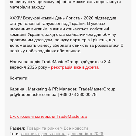
до виступів у прямому ефірі та можливість переглянути
матеріали заходу.
XXXIV Всеукраїнський День Логіста - 2026 підтвердив
статус головної галузевої події країни. В умовах
щоденних викликів, з якими стикаються логістичні
компанії України, захід став майданчиком для обміну
практичним досвідом, пошуку партнерів і рішень, що
допомагають бізнесу зберігати стійкість та розвиватися 0
навіть у найскладніших обставинах.
Наступна подія TradeMasterGroup відбудеться 3-4
вересня 2026 року -
реєстрація вже відкрита
Контакти:
Карина , Marketing & PR Manager, TradeMasterGroup
pr@trademaster.com.ua | +38 073 380 00 78
Ексклюзивні матеріали TradeMaster.ua
Раздел:
Товари та ринки
>
Все новости
Теги:
логістика
,
день логіста
,
день логіста 2026
,