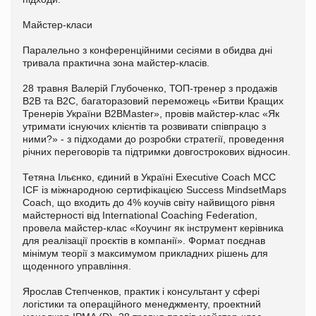
Майстер-класи
Паралельно з конференційними сесіями в обидва дні
тривала практична зона майстер-класів.
28 травня Валерій Глубоченко, ТОП-тренер з продажів
B2B та B2C, багаторазовий переможець «Битви Кращих
Тренерів України B2BMaster», провів майстер-клас «Як
утримати існуючих клієнтів та розвивати співпрацю з
ними?» - з підходами до розробки стратегії, проведення
річних переговорів та підтримки довгострокових відносин.
Тетяна Ільєнко, єдиний в Україні Executive Coach MCC
ICF із міжнародною сертифікацією Success MindsetMaps
Coach, що входить до 4% коучів світу найвищого рівня
майстерності від International Coaching Federation,
провела майстер-клас «Коучинг як інструмент керівника
для реалізації проєктів в компанії». Формат поєднав
мінімум теорії з максимумом прикладних рішень для
щоденного управління.
Ярослав Степченков, практик і консультант у сфері
логістики та операційного менеджменту, проектний