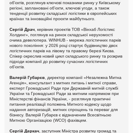
об'єктів, розглянув ключові показники ринку у Київському
регіоні, заплановані об'єкти, ключові угоди, а також
тенденції розвитку складської логістики в європейських
країнах та інноваційні проєкти майбутнього.
Сергій Драч
, керівник проектів ТОВ «Вінхаб Логістикс
Холдинг», поглянув на ринок складської нерухомості
очима девелопера. WINHUB - мережа логістичних парків
нового покоління: у 2026 році стартує будівництво двох
логістичних парків на лівому та правому березі Києва.
Спікер окреслив новий цикл складського ринку та розкрив
підходи компанії до розвитку сучасних логістичних
об'єктів.
Валерій Губарєв
, директор компанії «Незалежна Митна
Агенція», консультант з митних питань і митної справи,
експерт Громадської Ради при Державній митній службі
України та Громадської Ради за митним напрямком при
Міністерстві фінансів України, - розглянув практичні
питання реалізації положень Митного кодексу щодо
надання авторизацій, митних спрощень та переваг для
бізнесу. Валерій Губарєв є відзначеним Всесвітньою
Митною Організацією (WCO) фахівцем.
Сергій Деркач
, заступник Міністра розвитку громад та