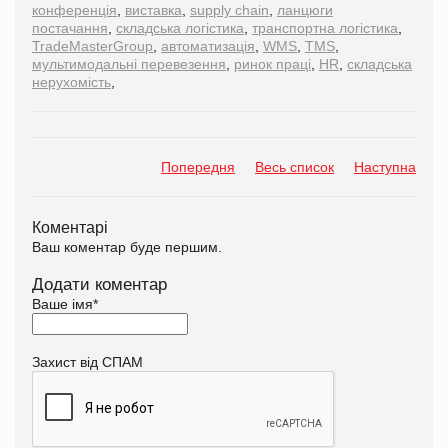
конференція
,
виставка
,
supply chain
,
ланцюги
постачання
,
складська логістика
,
транспортна логістика
,
TradeMasterGroup
,
автоматизація
,
WMS
,
TMS
,
мультимодальні перевезення
,
ринок праці
,
HR
,
складська
нерухомість
,
Попередня
Весь список
Наступна
Коментарі
Ваш коментар буде першим.
Додати коментар
Ваше імя
*
Захист від СПАМ