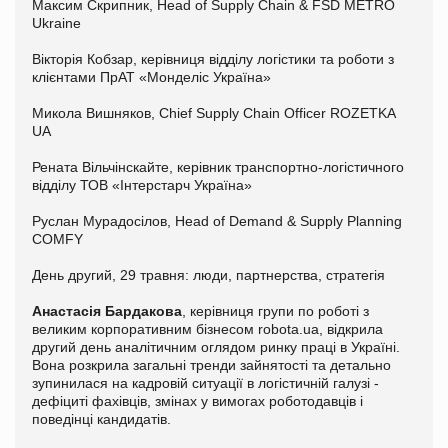
Максим Скрипник, Head of Supply Chain & FSD METRO
Ukraine
Вікторія Кобзар, керівниця відділу логістики та роботи з
клієнтами ПрАТ «Монделіс Україна»
Микола Вишняков, Chief Supply Chain Officer ROZETKA
UA
Рената Вільчінскайте, керівник транспортно-логістичного
відділу ТОВ «Інтерстарч Україна»
Руслан Мурадосілов, Head of Demand & Supply Planning
COMFY
День другий, 29 травня: люди, партнерства, стратегія
Анастасія Бардакова
, керівниця групи по роботі з
великим корпоративним бізнесом robota.ua, відкрила
другий день аналітичним оглядом ринку праці в Україні.
Вона розкрила загальні тренди зайнятості та детально
зупинилася на кадровій ситуації в логістичній галузі -
дефіциті фахівців, змінах у вимогах роботодавців і
поведінці кандидатів.