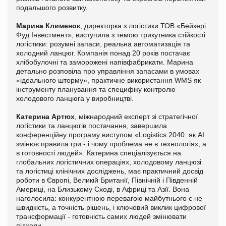
подальшого розвитку.
Марина Клименок
, директорка з логістики ТОВ «Бейкері
Фуд Інвестмент», виступила з темою трикутника стійкості
логістики: розумні запаси, реальна автоматизація та
холодний ланцюг. Компанія понад 20 років постачає
хлібобулочні та заморожені напівфабрикати. Марина
детально розповіла про управління запасами в умовах
«ідеального шторму», практичне використання WMS як
інструменту планування та специфіку контролю
холодового ланцюга у виробництві.
Катерина Артюх
, міжнародний експерт зі стратегічної
логістики та ланцюгів постачання, завершила
конференційну програму виступом «Logistics 2040: як AI
змінює правила гри - і чому проблема не в технологіях, а
в готовності людей». Катерина спеціалізується на
глобальних логістичних операціях, холодовому ланцюзі
та логістиці клінічних досліджень, має практичний досвід
роботи в Європі, Великій Британії, Північній і Південній
Америці, на Близькому Сході, в Африці та Азії. Вона
наголосила: конкурентною перевагою майбутнього є не
швидкість, а точність рішень, і ключовий виклик цифрової
трансформації - готовність самих людей змінювати
підходи.