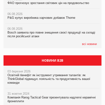
ФАО прогнозує зростання світових цін на продовольство
ФАО прогнозує зростання світових цін на продовольство
ФАО прогнозує зростання світових цін на продовольство
06.08.2026
06.08.2026
06.08.2026
P&G купує виробника харчових добавок Thorne
P&G купує виробника харчових добавок Thorne
P&G купує виробника харчових добавок Thorne
06.08.2026
06.08.2026
06.08.2026
Bosch заявила про повне знищення своєї продукції на складі
Bosch заявила про повне знищення своєї продукції на складі
Bosch заявила про повне знищення своєї продукції на складі
після російської атаки
після російської атаки
після російської атаки
всі новини
НОВИНИ B2B
03 березня 2026
Освітній бенефіт як інструмент утримання талантів: як
ThinkGlobal підвищує лояльність та продуктивність вашої
команди
31 жовтня 2024
Компанія Rarog Tactical Gear презентувала надлегкі керамічні
бронеплити