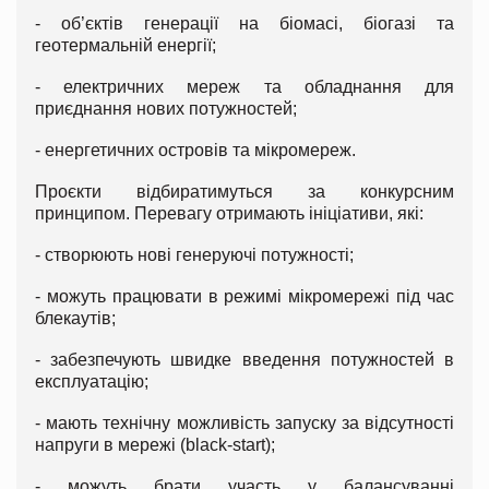
- об’єктів генерації на біомасі, біогазі та
геотермальній енергії;
- електричних мереж та обладнання для
приєднання нових потужностей;
- енергетичних островів та мікромереж.
Проєкти відбиратимуться за конкурсним
принципом. Перевагу отримають ініціативи, які:
- створюють нові генеруючі потужності;
- можуть працювати в режимі мікромережі під час
блекаутів;
- забезпечують швидке введення потужностей в
експлуатацію;
- мають технічну можливість запуску за відсутності
напруги в мережі (black-start);
- можуть брати участь у балансуванні