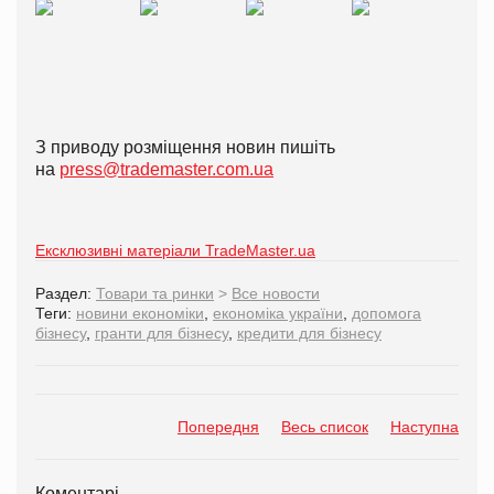
З приводу розміщення новин пишіть
на
press@trademaster.com.ua
Ексклюзивні матеріали TradeMaster.ua
Раздел:
Товари та ринки
>
Все новости
Теги:
новини економіки
,
економіка україни
,
допомога
бізнесу
,
гранти для бізнесу
,
кредити для бізнесу
Попередня
Весь список
Наступна
Коментарі