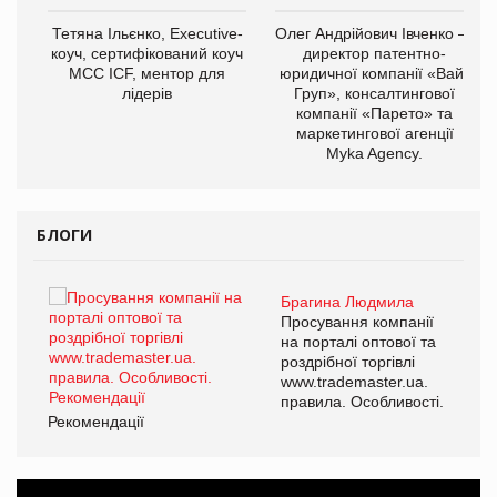
Тетяна Ільєнко, Executive-
Олег Андрійович Івченко —
коуч, сертифікований коуч
директор патентно-
МСС ICF, ментор для
юридичної компанії «Вайз
лідерів
Груп», консалтингової
компанії «Парето» та
маркетингової агенції
,
Myka Agency.
ОВ
БЛОГИ
Брагина Людмила
ї
Просування компанії
а
на порталі оптової та
роздрібної торгівлі
www.trademaster.ua.
і.
правила. Особливості.
Рекомендації
Ре