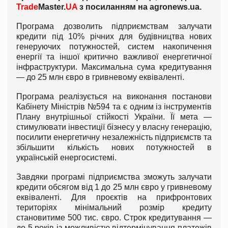
Trade
Master.
UA
з посиланням на agronews.ua.
Програма дозволить підприємствам залучати
кредити під 10% річних для будівництва нових
генеруючих потужностей, систем накопичення
енергії та іншої критично важливої енергетичної
інфраструктури. Максимальна сума кредитування
— до 25 млн євро в гривневому еквіваленті.
Програма реалізується на виконання постанови
Кабінету Міністрів №594 та є одним із інструментів
Плану внутрішньої стійкості України. Її мета —
стимулювати інвестиції бізнесу у власну генерацію,
посилити енергетичну незалежність підприємств та
збільшити кількість нових потужностей в
українській енергосистемі.
Завдяки програмі підприємства зможуть залучати
кредити обсягом від 1 до 25 млн євро у гривневому
еквіваленті. Для проєктів на прифронтових
територіях мінімальний розмір кредиту
становитиме 500 тис. євро. Строк кредитування —
до 5 років із можливістю відтермінування платежів