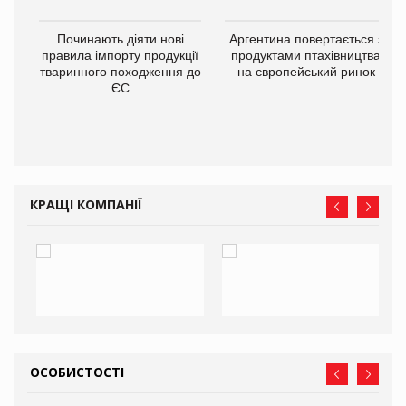
в
Починають діяти нові
Аргентина повертається з
правила імпорту продукції
продуктами птахівництва
тваринного походження до
на європейський ринок
О:
ЄС
КРАЩІ КОМПАНІЇ
ОСОБИСТОСТІ