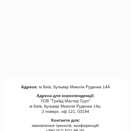
Адреса:
м.Київ, бульвар Миколи Руденка 14А
Адреса для кореспонденції:
ТОВ "Tрейд Мастер Груп"
м.Київ, бульвар Миколи Руденка 14а,
2 поверх, оф 121, 03194
Контакти для:
замовлення треннгів, конференцій:
+380 (67) 502-99-00,