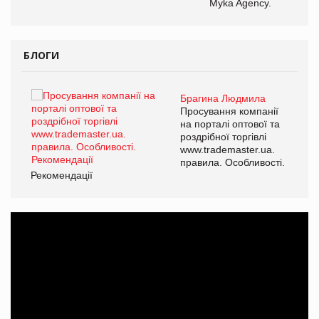
Myka Agency.
БЛОГИ
Брагина Людмила
Просування компанії
на порталі оптової та
роздрібної торгівлі
www.trademaster.ua.
правила. Особливості.
Рекомендації
Ре