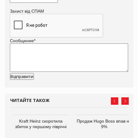
Захист від СПАМ
Сообщение
*
ЧИТАЙТЕ ТАКОЖ
ам
Kraft Heinz скоротила
Продаж Hugo Boss впав на
іше
збиток у першому півріччі
9%