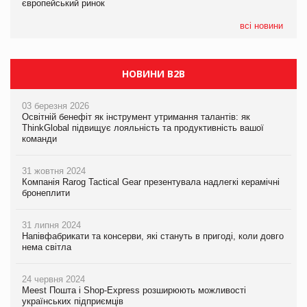
європейський ринок
європейський ринок
європейський ринок
всі новини
НОВИНИ B2B
03 березня 2026
Освітній бенефіт як інструмент утримання талантів: як
ThinkGlobal підвищує лояльність та продуктивність вашої
команди
31 жовтня 2024
Компанія Rarog Tactical Gear презентувала надлегкі керамічні
бронеплити
31 липня 2024
Напівфабрикати та консерви, які стануть в пригоді, коли довго
нема світла
24 червня 2024
Meest Пошта і Shop-Express розширюють можливості
українських підприємців