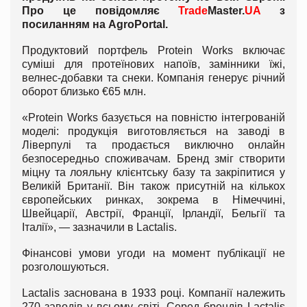
Про це повідомляє
Trade
Master.
UA
з
посиланням на
AgroPortal
.
Продуктовий портфель Protein Works включає
суміші для протеїнових напоїв, замінники їжі,
велнес-добавки та снеки. Компанія генерує річний
оборот близько €65 млн.
«Protein Works базується на повністю інтегрованій
моделі: продукція виготовляється на заводі в
Ліверпулі та продається виключно онлайн
безпосередньо споживачам. Бренд зміг створити
міцну та лояльну клієнтську базу та закріпитися у
Великій Британії. Він також присутній на кількох
європейських ринках, зокрема в Німеччині,
Швейцарії, Австрії, Франції, Ірландії, Бельгії та
Італії», — зазначили в Lactalis.
Фінансові умови угоди на момент публікації не
розголошуються.
Lactalis заснована в 1933 році. Компанії належить
270 заводів у всьому світі. Серед брендів Lactalis