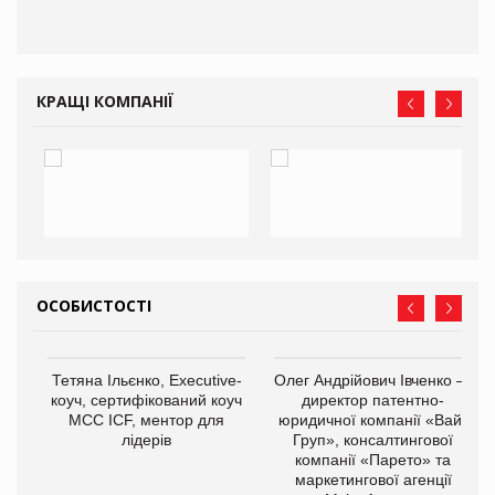
КРАЩІ КОМПАНІЇ
ОСОБИСТОСТІ
,
Тетяна Ільєнко, Executive-
Олег Андрійович Івченко —
ОВ
коуч, сертифікований коуч
директор патентно-
МСС ICF, ментор для
юридичної компанії «Вайз
лідерів
Груп», консалтингової
компанії «Парето» та
маркетингової агенції