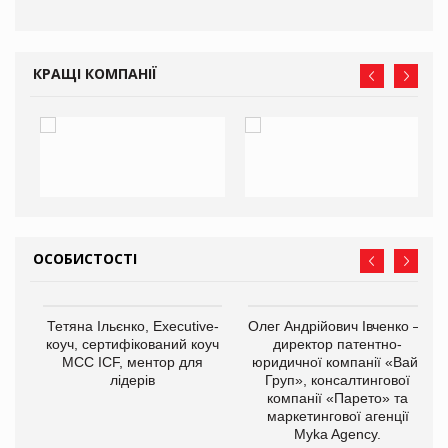
КРАЩІ КОМПАНІЇ
ОСОБИСТОСТІ
Тетяна Ільєнко, Executive-
Олег Андрійович Івченко —
коуч, сертифікований коуч
директор патентно-
МСС ICF, ментор для
юридичної компанії «Вайз
лідерів
Груп», консалтингової
компанії «Парето» та
маркетингової агенції
,
Myka Agency.
ОВ