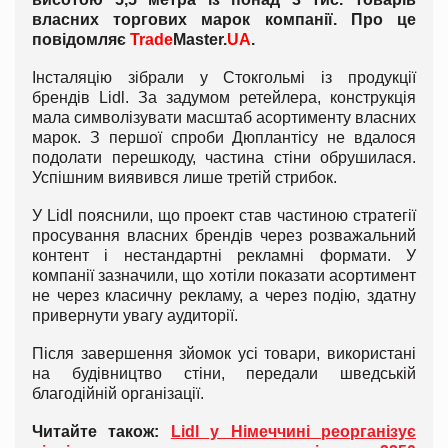
власних торгових марок компанії. Про це
повідомляє
Trade
Master.
UA
.
Інсталяцію зібрали у Стокгольмі із продукції
брендів Lidl. За задумом ретейлера, конструкція
мала символізувати масштаб асортименту власних
марок. З першої спроби Дюплантісу не вдалося
подолати перешкоду, частина стіни обрушилася.
Успішним виявився лише третій стрибок.
У Lidl пояснили, що проект став частиною стратегії
просування власних брендів через розважальний
контент і нестандартні рекламні формати. У
компанії зазначили, що хотіли показати асортимент
не через класичну рекламу, а через подію, здатну
привернути увагу аудиторії.
Після завершення зйомок усі товари, використані
на будівництво стіни, передали шведській
благодійній організації.
Читайте також:
Lidl у Німеччині реорганізує