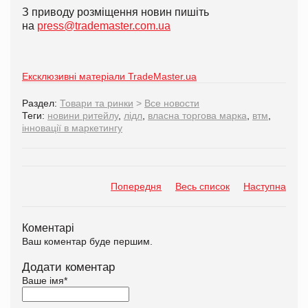
З приводу розміщення новин пишіть
на
press@trademaster.com.ua
Ексклюзивні матеріали TradeMaster.ua
Раздел:
Товари та ринки
>
Все новости
Теги:
новини ритейлу
,
лідл
,
власна торгова марка
,
втм
,
інновації в маркетингу
Попередня
Весь список
Наступна
Коментарі
Ваш коментар буде першим.
Додати коментар
Ваше імя
*