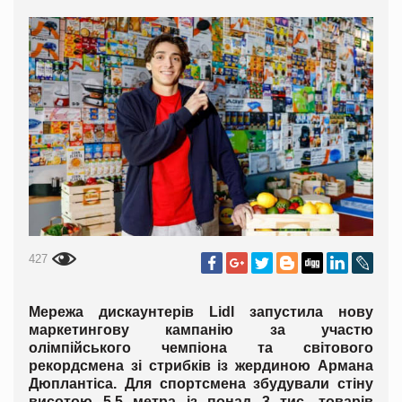
427
Мережа дискаунтерів Lidl запустила нову
маркетингову кампанію за участю
олімпійського чемпіона та світового
рекордсмена зі стрибків із жердиною Армана
Дюплантіса. Для спортсмена збудували стіну
висотою 5,5 метра із понад 3 тис. товарів