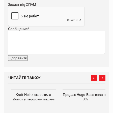
Захист від СПАМ
Сообщение
*
ЧИТАЙТЕ ТАКОЖ
ам
Kraft Heinz скоротила
Продаж Hugo Boss впав на
іше
збиток у першому півріччі
9%