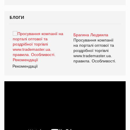
БЛОГИ
Брагина Людмила
ї
Просування компанії
а
на порталі оптової та
роздрібної торгівлі
www.trademaster.ua.
і.
правила. Особливості.
Рекомендації
Ре