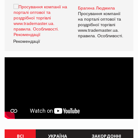
Брагина Людмила
Просування компанії
на порталі оптової та
роздрібної торгівлі
www.trademaster.ua.
правила. Особливості.
Рекомендації
Ре
ВСІ
УКРАЇНА
ЗАКОРДОННІ