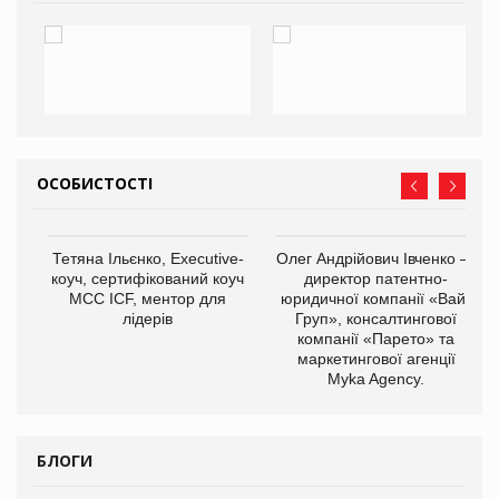
ОСОБИСТОСТІ
,
Тетяна Ільєнко, Executive-
Олег Андрійович Івченко —
ОВ
коуч, сертифікований коуч
директор патентно-
МСС ICF, ментор для
юридичної компанії «Вайз
лідерів
Груп», консалтингової
компанії «Парето» та
маркетингової агенції
Myka Agency.
БЛОГИ