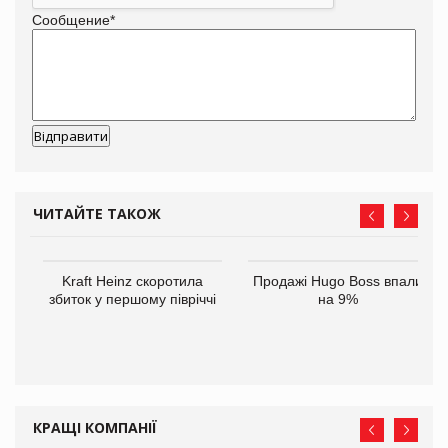
Сообщение
*
ЧИТАЙТЕ ТАКОЖ
ам
Kraft Heinz скоротила
Продажі Hugo Boss впали
іше
збиток у першому півріччі
на 9%
КРАЩІ КОМПАНІЇ