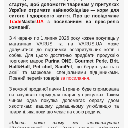
стартує, щоб допомогти тваринам у притулках
України отримати найнеобхідніше — корм для
ситого і здорового життя. П
ро це повідомляє
Trade
Master.
UA
з посиланням на прес-реліз
компанії.
З 4 червня по 1 липня 2026 року кожен покупець у
магазинах VARUS та на VARUS.UA може
долучитися до підтримки безпритульних котів і
собак. Для цього достатньо придбати продукцію
торгових марок
Purina ONE, Gourmet Perle
,
Brit
,
Half&Half, Pet chef, SaniPet,
що беруть участь в
акції та марковані спеціальними підцінниками.
Повний перелік товарів
за посилання.
З кожної проданої пачки 1 гривня буде спрямована
на закупівлю корму для тварин у притулках. Таким
чином одна покупка допомагає одразу двом
хвостикам: вашому домашньому улюбленцю та
тварині, яка поки що чекає на свою родину.
«Шість років тому ми започаткували