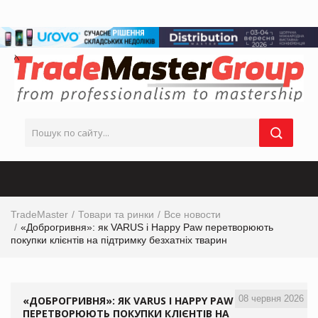
TradeMaster
Товари та ринки
Все новости
«Доброгривня»: як VARUS і Happy Paw перетворюють
покупки клієнтів на підтримку безхатніх тварин
08 червня 2026
«ДОБРОГРИВНЯ»: ЯК VARUS І HAPPY PAW
ПЕРЕТВОРЮЮТЬ ПОКУПКИ КЛІЄНТІВ НА