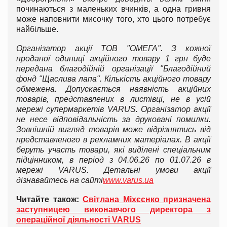
починаються з маленьких вчинків, а одна гривня
може наповнити мисочку того, хто цього потребує
найбільше.
Організатор акції ТОВ "ОМЕГА". З кожної
проданої одиниці акційного товару 1 грн буде
передана благодійній організації "Благодійний
фонд "Щаслива лапа". Кількість акційного товару
обмежена. Допускається наявність акційних
товарів, представлених в листівці, не в усій
мережі супермаркетів VARUS. Організатор акції
не несе відповідальність за друковані помилки.
Зовнішній вигляд товарів може відрізнятись від
представленого в рекламних матеріалах. В акції
беруть участь товари, які виділені спеціальним
підцінником, в період з 04.06.26 по 01.07.26 в
мережі VARUS. Детальні умови акції
дізнавайтесь на сайті
www.varus.ua
Читайте також:
Світлана Міхєєнко призначена
заступницею виконавчого директора з
операційної діяльності VARUS