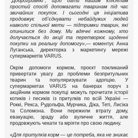
"Доброгривню", щоб дати нашим клієнтам
простий спосіб допомагати тваринам під час
звичайних покупок. І сьогодні ця ініціатива
продовжує об’єднувати небайдужих людей
навколо спільної мети — підтримки тварин, які
опинилися без дому. Ми вдячні кожному, хто
долучається до акції та перетворює щоденні
покупки на реальну допомогу»
,— коментує Анна
Луганська, директорка з маркетингу мережі
супермаркетів VARUS.
Окрім допомоги кормом, проєкт покликаний
привертати увагу до проблеми безпритульних
тварин та популяризувати адопцію. У
супермаркетах VARUS на банерах поруч з
акційним кормом покупці можуть прочитати історії
котиків і песиків із притулків по всій Україні —
Роккі, Рекса, Рудольфа, Мурчика, Діка, Теті, Лисіка
та Соломона. Вони пережили втрату дому,
евакуацію, зраду або вуличне життя, але
продовжують чекати та мріяти про свою людину.
«Для притулків корм — це потреба, яка не зникає