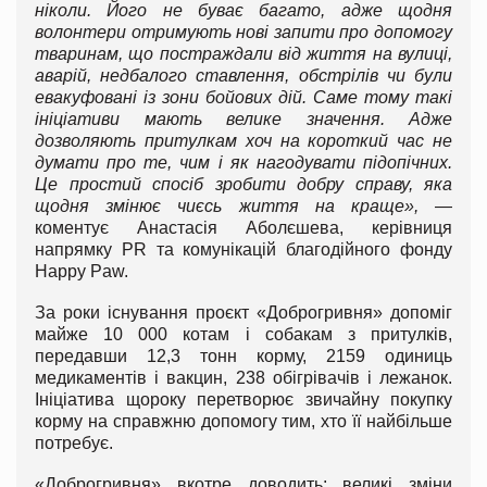
ніколи. Його не буває багато, адже щодня
волонтери отримують нові запити про допомогу
тваринам, що постраждали від життя на вулиці,
аварій, недбалого ставлення, обстрілів чи були
евакуфовані із зони бойових дій. Саме тому такі
ініціативи мають велике значення. Адже
дозволяють притулкам хоч на короткий час не
думати про те, чим і як нагодувати підопічних.
Це простий спосіб зробити добру справу, яка
щодня змінює чиєсь життя на краще»,
—
коментує Анастасія Аболєшева, керівниця
напрямку PR та комунікацій благодійного фонду
Happy Paw.
За роки існування проєкт «Доброгривня» допоміг
майже 10 000 котам і собакам з притулків,
передавши 12,3 тонн корму, 2159 одиниць
медикаментів і вакцин, 238 обігрівачів і лежанок.
Ініціатива щороку перетворює звичайну покупку
корму на справжню допомогу тим, хто її найбільше
потребує.
«Доброгривня» вкотре доводить: великі зміни